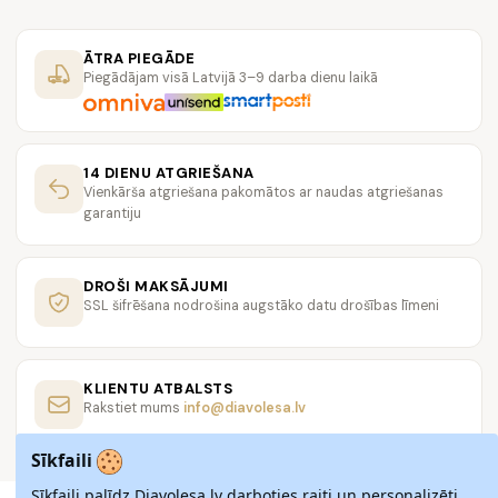
ĀTRA PIEGĀDE
Piegādājam visā Latvijā 3–9 darba dienu laikā
14 DIENU ATGRIEŠANA
Vienkārša atgriešana pakomātos ar naudas atgriešanas
garantiju
DROŠI MAKSĀJUMI
SSL šifrēšana nodrošina augstāko datu drošības līmeni
KLIENTU ATBALSTS
Rakstiet mums
info@diavolesa.lv
Sīkfaili
Sīkfaili palīdz Diavolesa.lv darboties raiti un personalizēti.