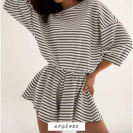
APĢĒRBS