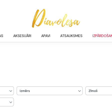
AS
AKSESUĀRI
APAVI
ATSAUKSMES
IZPĀRDOŠA
Izmērs
Zīmoli