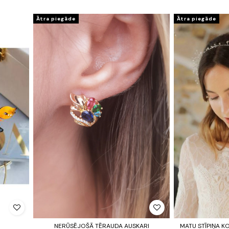
Ātra piegāde
Ātra piegāde
NERŪSĒJOŠĀ TĒRAUDA AUSKARI
MATU STĪPIŅA K