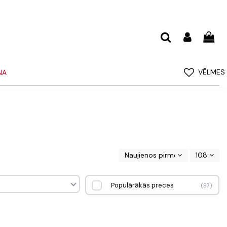
VĒLMES
NA
Naujienos pirmos
108
Populārākās preces
87