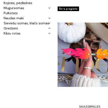
Kojinės, pėdkelnės
Mugursomas
Ātra piegāde
Pulksteņi
Naudas maki
Sieviešu somas, klačs somas
Gredzeni
Kāzu rotas
SAULESBRILLES