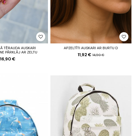
Ā TĒRAUDA AUSKARI
APZELTĪTI AUSKARI AR BURTU D
E PĀRKLĀJ AR ZELTU
11,92 €
14,90 €
16,90 €