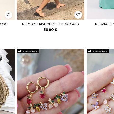
ORDO
MI-PAC KUPRINĖ METALLIC ROSE GOLD
SELJAKOTT 
58,90 €
Ātra piegāde
Ātra piegāde