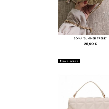
SOMA "SUMMER TREND"
25,90 €
Ātra piegāde