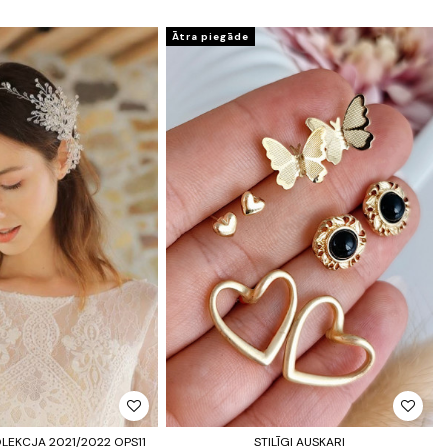
Ātra piegāde
OLEKCJA 2021/2022 OPS11
STILĪGI AUSKARI