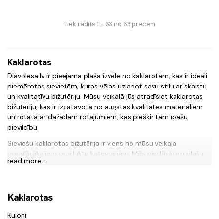
Tiek rādīts 1 - 63 no 63 precēm
Kaklarotas
Diavolesa.lv ir pieejama plaša izvēle no kaklarotām, kas ir ideāli
piemērotas sievietēm, kuras vēlas uzlabot savu stilu ar skaistu
un kvalitatīvu bižutēriju. Mūsu veikalā jūs atradīsiet kaklarotas
bižutēriju, kas ir izgatavota no augstas kvalitātes materiāliem
un rotāta ar dažādām rotājumiem, kas piešķir tām īpašu
pievilcību.
Sieviešu kaklarotas bižutērija ir viens no mūsu veikala
populārākajiem produktu kategorijām. Mēs piedāvājam plašu
read more...
izvēli no kaklarotām ar dažādām formām, izmēriem un krāsām,
kas piemērotas gan ikdienas valkāšanai, gan arī īpašiem
pasākumiem. Visas mūsu kaklarotas bižutērijas izstrādātas ar
lielu rūpību un uzmanību pret detaļām, lai nodrošinātu augstu
Kaklarotas
kvalitāti un ilgtspējību.
Kuloni