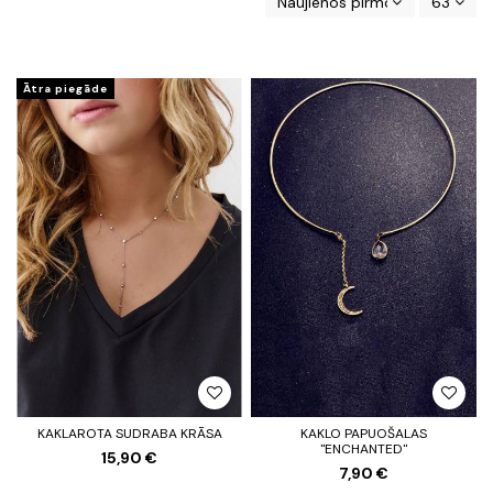
Naujienos pirmos
63
Ātra piegāde
KAKLAROTA SUDRABA KRĀSA
KAKLO PAPUOŠALAS
"ENCHANTED"
15,90 €
7,90 €