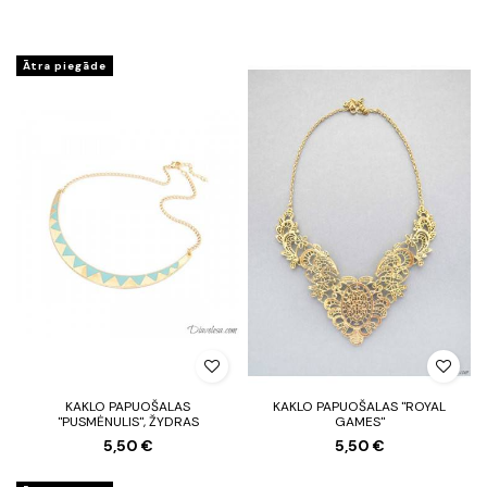
Ātra piegāde
KAKLO PAPUOŠALAS
KAKLO PAPUOŠALAS "ROYAL
"PUSMĖNULIS", ŽYDRAS
GAMES"
5,50 €
5,50 €