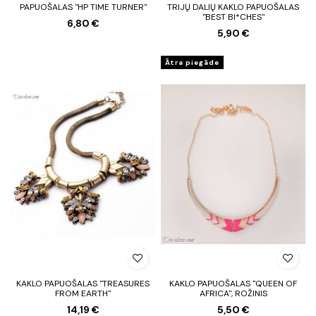
PAPUOŠALAS "HP TIME TURNER"
TRIJŲ DALIŲ KAKLO PAPUOŠALAS
"BEST BI*CHES"
6,80 €
5,90 €
Ātra piegāde
KAKLO PAPUOŠALAS "TREASURES
KAKLO PAPUOŠALAS "QUEEN OF
FROM EARTH"
AFRICA", ROŽINIS
14,19 €
5,50 €