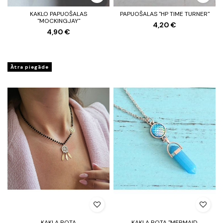
KAKLO PAPUOŠALAS
PAPUOŠALAS "HP TIME TURNER"
"MOCKINGJAY"
4,20 €
4,90 €
Ātra piegāde
KAKLA ROTA
KAKLA ROTA "MERMAID