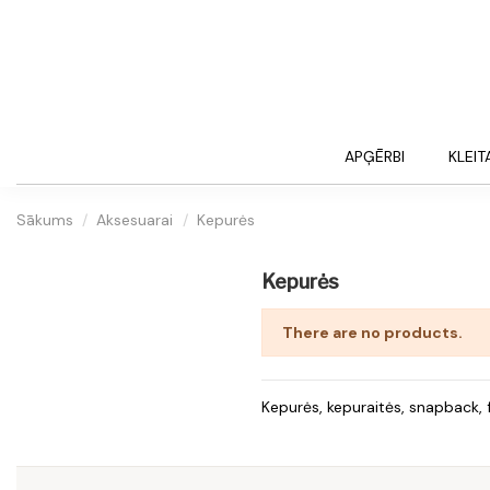
APĢĒRBI
KLEIT
Sākums
Aksesuarai
Kepurės
Kepurės
There are no products.
Kepurės, kepuraitės, snapback, 