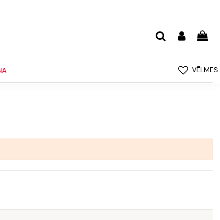
VĒLMES
NA