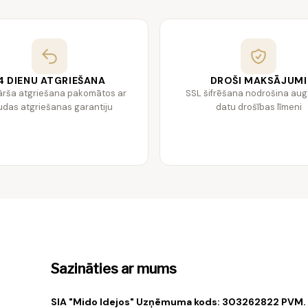
4 DIENU ATGRIEŠANA
DROŠI MAKSĀJUMI
ārša atgriešana pakomātos ar
SSL šifrēšana nodrošina au
das atgriešanas garantiju
datu drošības līmeni
Sazināties ar mums
SIA "Mido Idejos" Uzņēmuma kods: 303262822 PVM.