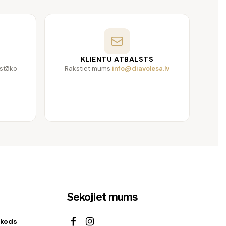
KLIENTU ATBALSTS
gstāko
Rakstiet mums
info@diavolesa.lv
Sekojiet mums
 kods