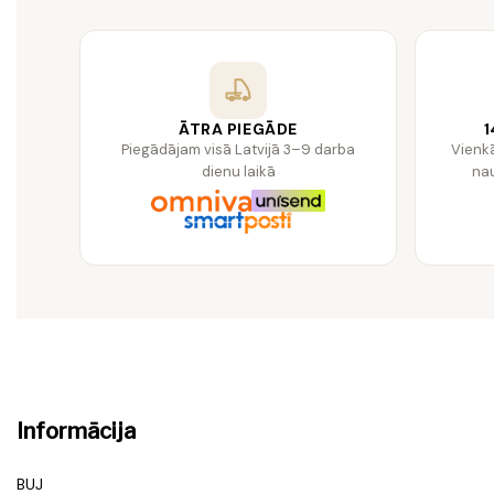
ĀTRA PIEGĀDE
1
Piegādājam visā Latvijā 3–9 darba
Vienk
dienu laikā
nau
Informācija
BUJ