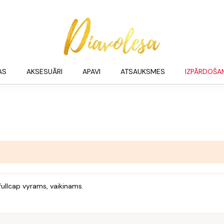
AS
AKSESUĀRI
APAVI
ATSAUKSMES
IZPĀRDOŠA
fullcap vyrams, vaikinams.