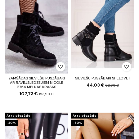
ZAMŠĀDAS SIEVIEŠU PUSZĀBAKI
SIEVIEŠU PUSZĀBAKI SHELOVET
AR RĀVĒJSLĒDZĒJIEM NICOLE
44,03 €
62,90 €
2754 MELNAS KRĀSAS
107,73 €
153,90 €
Ātra piegāde
Ātra piegāde
-30%
-50%