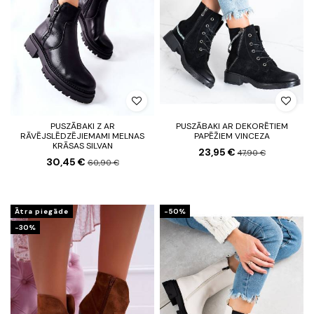
PUSZĀBAKI Z AR
PUSZĀBAKI AR DEKORĒTIEM
RĀVĒJSLĒDZĒJIEMAMI MELNAS
PAPĒŽIEM VINCEZA
KRĀSAS SILVAN
23,95 €
47,90 €
30,45 €
60,90 €
Ātra piegāde
-50%
-30%