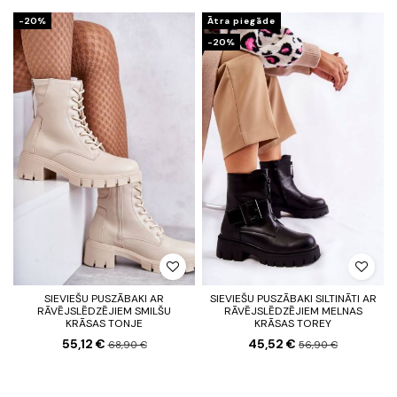
-20%
Ātra piegāde
-20%
SIEVIEŠU PUSZĀBAKI AR
SIEVIEŠU PUSZĀBAKI SILTINĀTI AR
RĀVĒJSLĒDZĒJIEM SMILŠU
RĀVĒJSLĒDZĒJIEM MELNAS
KRĀSAS TONJE
KRĀSAS TOREY
55,12 €
45,52 €
68,90 €
56,90 €