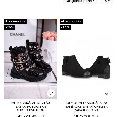
Naujienos pirmos
28
Ātra piegāde
Ātra piegāde
-20%
-20%
MELNAS KRĀSAS SIEVIEŠU
COPY OF MELNAS KRĀSAS NO
ZĀBAKI POTOCKI AR
ZAMŠĀDAS ZĀBAKI CHELSEA
DEKORATĪVU ĶĒDĪTI
ZĀBAKI VINCEZA
32,72 €
68,72 €
40,90 €
85,90 €