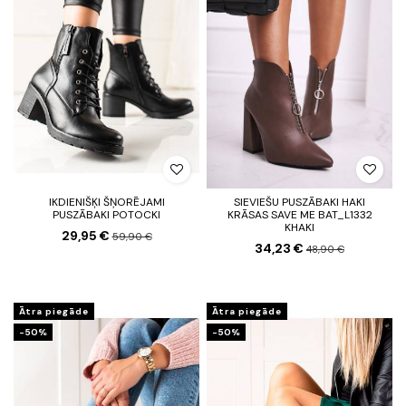
IKDIENIŠĶI ŠŅORĒJAMI
SIEVIEŠU PUSZĀBAKI HAKI
PUSZĀBAKI POTOCKI
KRĀSAS SAVE ME BAT_L1332
KHAKI
29,95 €
59,90 €
34,23 €
48,90 €
Ātra piegāde
Ātra piegāde
-50%
-50%