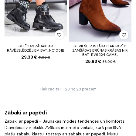
STILĪGAS ZĀBAKI AR
SIEVIEŠU PUSZĀBAKI AR PAPĒDI
RĀVĒJSLĒDZĒJIEM BAT_NC1051B
ZAMŠĀDAS BRŪNAS KRĀSAS NIKI
BAT_RV9524 CAMEL
29,33 €
41,90 €
25,83 €
36,90 €
Tiek rādīts 1 - 28 no 28 precēm
Zābaki ar papēdi
Zābaki ar papēdi - Jaunākās modes tendences un komforts.
Diavolesa.lv ir ekskluzīvākais interneta veikals, kurš piedāvā
plašu zābaku klāstu, tostarp arī zābakus ar papēdi. Mūsu