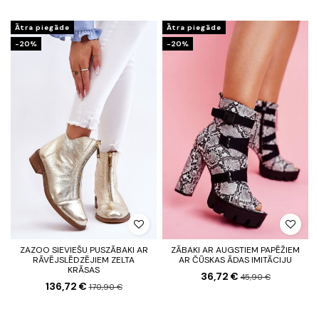
Ātra piegāde
Ātra piegāde
-20%
-20%
ZAZOO SIEVIEŠU PUSZĀBAKI AR
ZĀBAKI AR AUGSTIEM PAPĒŽIEM
RĀVĒJSLĒDZĒJIEM ZELTA
AR ČŪSKAS ĀDAS IMITĀCIJU
KRĀSAS
36,72 €
45,90 €
136,72 €
170,90 €