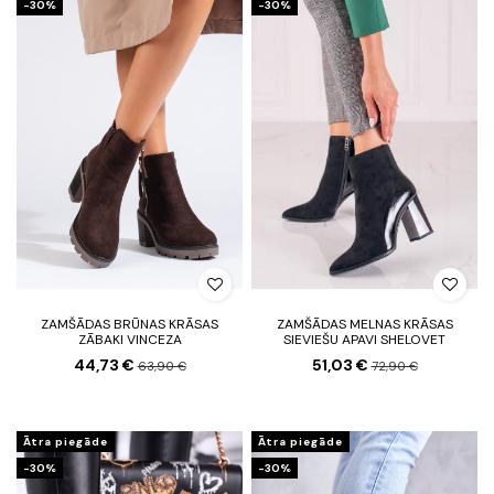
-30%
-30%
ZAMŠĀDAS BRŪNAS KRĀSAS
ZAMŠĀDAS MELNAS KRĀSAS
ZĀBAKI VINCEZA
SIEVIEŠU APAVI SHELOVET
44,73 €
51,03 €
63,90 €
72,90 €
Ātra piegāde
Ātra piegāde
-30%
-30%