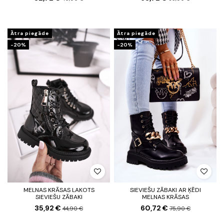
Ātra piegāde
Ātra piegāde
-20%
-20%
MELNAS KRĀSAS LAKOTS
SIEVIEŠU ZĀBAKI AR ĶĒDI
SIEVIEŠU ZĀBAKI
MELNAS KRĀSAS
35,92 €
60,72 €
44,90 €
75,90 €