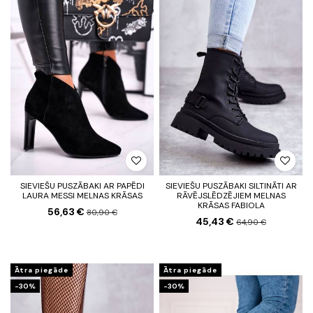
SIEVIEŠU PUSZĀBAKI AR PAPĒDI
SIEVIEŠU PUSZĀBAKI SILTINĀTI AR
LAURA MESSI MELNAS KRĀSAS
RĀVĒJSLĒDZĒJIEM MELNAS
KRĀSAS FABIOLA
56,63 €
80,90 €
45,43 €
64,90 €
Ātra piegāde
Ātra piegāde
-30%
-30%