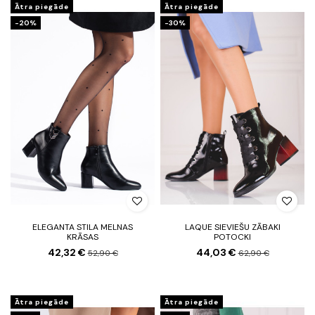
Ātra piegāde
Ātra piegāde
-20%
-30%
ELEGANTA STILA MELNAS
LAQUE SIEVIEŠU ZĀBAKI
KRĀSAS
POTOCKI
42,32 €
44,03 €
52,90 €
62,90 €
Ātra piegāde
Ātra piegāde