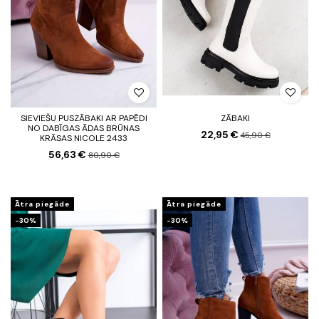
SIEVIEŠU PUSZĀBAKI AR PAPĒDI
ZĀBAKI
NO DABĪGAS ĀDAS BRŪNAS
22,95 €
45,90 €
KRĀSAS NICOLE 2433
56,63 €
80,90 €
Ātra piegāde
Ātra piegāde
-30%
-30%