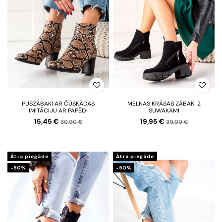
PUSZĀBAKI AR ČŪSKĀDAS
MELNAS KRĀSAS ZĀBAKI Z
IMITĀCIJU AR PAPĒDI
SUWAKAMI
15,45 €
19,95 €
30,90 €
39,90 €
Ātra piegāde
Ātra piegāde
-50%
-50%