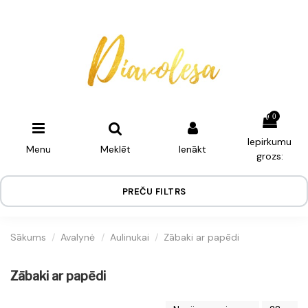
0
Iepirkumu
Menu
Meklēt
Ienākt
grozs:
PREČU FILTRS
Sākums
Avalynė
Aulinukai
Zābaki ar papēdi
Zābaki ar papēdi