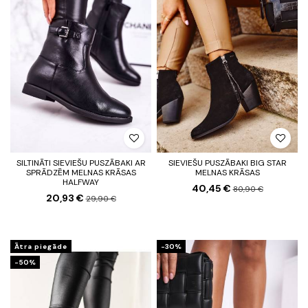
SILTINĀTI SIEVIEŠU PUSZĀBAKI AR
SIEVIEŠU PUSZĀBAKI BIG STAR
SPRĀDZĒM MELNAS KRĀSAS
MELNAS KRĀSAS
HALFWAY
40,45 €
80,90 €
20,93 €
29,90 €
Ātra piegāde
-30%
-50%