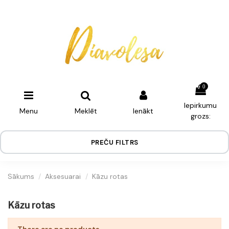
0
Iepirkumu
Menu
Meklēt
Ienākt
grozs:
PREČU FILTRS
Sākums
Aksesuarai
Kāzu rotas
Kāzu rotas
There are no products.