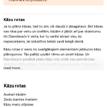
Kāzu rotas
Ja tu plāno kāzas, tad tu zini, cik daudz ir jāsagatavo. Bet kāzas
nav tikai par vietu un izvēlēm, kāzām ir jābūt arī par skaistumu.
Un Diavolesa.lv ir vieta, kur tu varēsi atrast visu, ko
nepieciešams, lai izskatītos lieliski savā lielajā dienā.
Kāzu rotas ir viens no svarīgākajiem elementiem jebkuros kāzu
plānojumos. Tās palīdz uzsākt tēmu un izcelt kāzas. Un
Diavolesa.lv piedāvā plašu kāzu rotu izvēli, kas piemērotas
jebkuram kāzu stilam. Ja tu meklē klasiskas rotas, kuru baltie
read more...
zobi un āda radīs kontrastu, vai vēlies, lai kāzu rotas būtu
rokassprādze, tad Diavolesa.lv ir piemērots tev.
Bet kāzām ir jābūt arī matu rotām. Matu rotas līgavām var būt
Kāzu rotas
garas un izsmalcinātas vai mazas un elegantas. Un, ja tu meklē
matu rotas kāzām, tad Diavolesa.lv ir vieta, kur varēsi atrast
Auskari kāzām
kaut ko piemērotu. Tās ir izgatavotas no augstas kvalitātes
Ziedu bantes matiem
materiāliem, kas padarīs tās izturīgas un ilgi noturīgas.
Kāzu matu stīpiņas