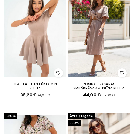
LILA - LATTE IZPLŪKTA MINI
ROSINA - VASARAS
KLEITA
SMILŠKRĀSAS MUSLĪNA KLEITA
35,20 €
44,00 €
44,00 €
55,00 €
-20%
Ātra piegāde
-30%