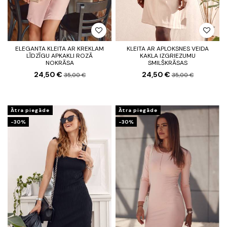
ELEGANTA KLEITA AR KREKLAM
KLEITA AR APLOKSNES VEIDA
LĪDZĪGU APKAKLI ROZĀ
KAKLA IZGRIEZUMU
NOKRĀSA
SMILŠKRĀSAS
24,50 €
24,50 €
35,00 €
35,00 €
Ātra piegāde
Ātra piegāde
-30%
-30%