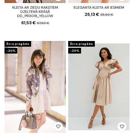
KLEITA AR ZIEDU RAKSTIEM
ELEGANTA KLEITA AR IESMIEM
DZELTENĀ KRĀSĀ
25,13 €
35,90 €
DD_PR3018_YELLOW
61,53 €
87,90 €
Ātra piegāde
Ātra piegāde
-20%
-20%