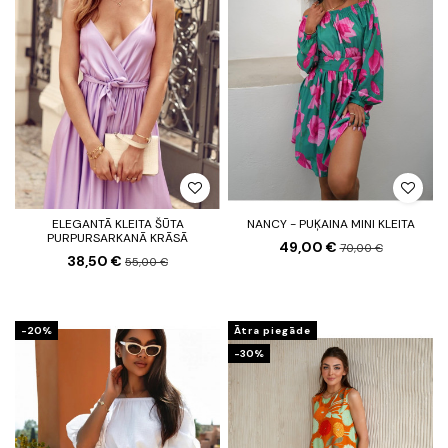
ELEGANTĀ KLEITA ŠŪTA
NANCY - PUĶAINA MINI KLEITA
PURPURSARKANĀ KRĀSĀ
49,00 €
70,00 €
38,50 €
55,00 €
-20%
Ātra piegāde
-30%