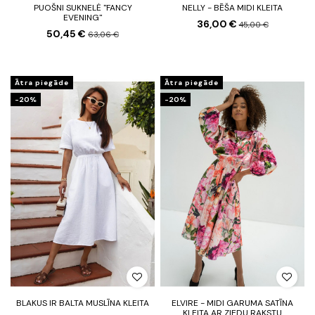
PUOŠNI SUKNELĖ "FANCY
NELLY - BĒŠA MIDI KLEITA
EVENING"
36,00 €
45,00 €
50,45 €
63,06 €
Ātra piegāde
Ātra piegāde
-20%
-20%
BLAKUS IR BALTA MUSLĪNA KLEITA
ELVIRE - MIDI GARUMA SATĪNA
KLEITA AR ZIEDU RAKSTU