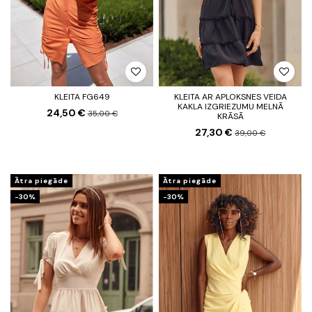
KLEITA FG649
KLEITA AR APLOKSNES VEIDA
KAKLA IZGRIEZUMU MELNĀ
24,50 €
35,00 €
KRĀSĀ
27,30 €
39,00 €
Ātra piegāde
Ātra piegāde
-30%
-30%