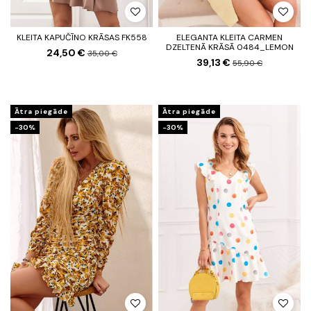
KLEITA KAPUČĪNO KRĀSAS FK558
ELEGANTA KLEITA CARMEN
DZELTENĀ KRĀSĀ 0484_LEMON
24,50 €
35,00 €
39,13 €
55,90 €
Ātra piegāde
Ātra piegāde
-30%
-30%