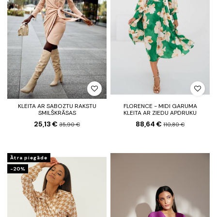
KLEITA AR SABOZTU RAKSTU
FLORENCE - MIDI GARUMA
SMILŠKRĀSAS
KLEITA AR ZIEDU APDRUKU
25,13 €
88,64 €
35,90 €
110,80 €
Ātra piegāde
-20%