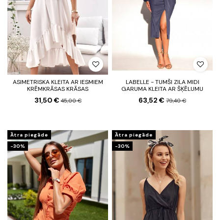
ASIMETRISKA KLEITA AR IESMIEM
LABELLE - TUMŠI ZILA MIDI
KRĒMKRĀSAS KRĀSAS
GARUMA KLEITA AR ŠĶĒLUMU
31,50 €
63,52 €
45,00 €
79,40 €
Ātra piegāde
Ātra piegāde
-30%
-30%