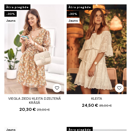
Ātra piegāde
Ātra piegāde
-30%
-30%
Jauns
Jauns
VIEGLA ZIEDU KLEITA DZELTENĀ
KLEITA
KRĀSĀ
24,50 €
35,00 €
20,30 €
29,00 €
Jauns
Ātra piegāde