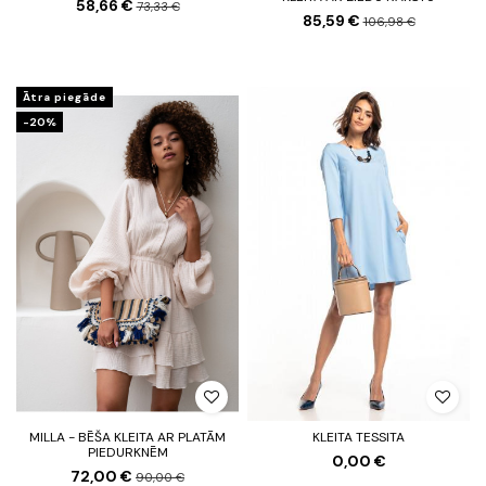
58,66 €
73,33 €
85,59 €
106,98 €
Ātra piegāde
-20%
MILLA - BĒŠA KLEITA AR PLATĀM
KLEITA TESSITA
PIEDURKNĒM
0,00 €
72,00 €
90,00 €