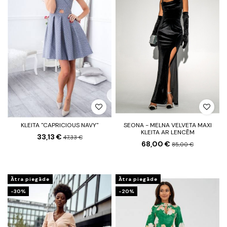
KLEITA "CAPRICIOUS NAVY"
SEONA - MELNA VELVETA MAXI
KLEITA AR LENCĒM
33,13 €
47,33 €
68,00 €
85,00 €
Ātra piegāde
Ātra piegāde
-30%
-20%