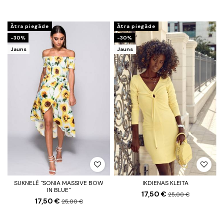
Ātra piegāde
Ātra piegāde
-30%
-30%
Jauns
Jauns
SUKNELĖ "SONIA MASSIVE BOW
IKDIENAS KLEITA
IN BLUE"
17,50 €
25,00 €
17,50 €
25,00 €