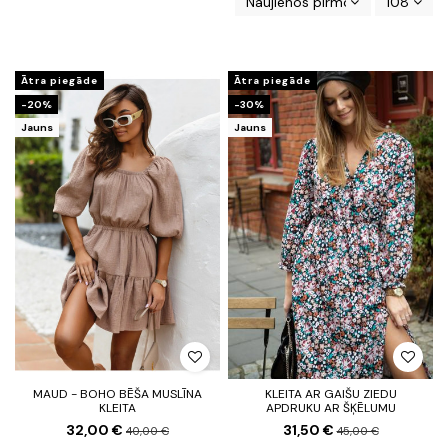
Naujienos pirmos
108
Ātra piegāde
Ātra piegāde
-20%
-30%
Jauns
Jauns
MAUD - BOHO BĒŠA MUSLĪNA
KLEITA AR GAIŠU ZIEDU
KLEITA
APDRUKU AR ŠĶĒLUMU
32,00 €
31,50 €
40,00 €
45,00 €