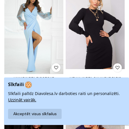
VAKARKLEITA BICOTONE
MELNA KLEITA CALLY RUE PARIS
Sīkfaili
0,00 €
0,00 €
Sīkfaili palīdz Diavolesa.lv darboties raiti un personalizēti.
Uzzināt vairāk.
Akceptēt visus sīkfailus