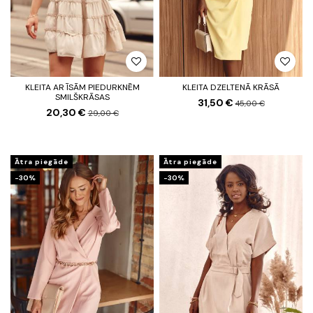
KLEITA AR ĪSĀM PIEDURKNĒM
KLEITA DZELTENĀ KRĀSĀ
SMILŠKRĀSAS
31,50 €
45,00 €
20,30 €
29,00 €
Ātra piegāde
Ātra piegāde
-30%
-30%