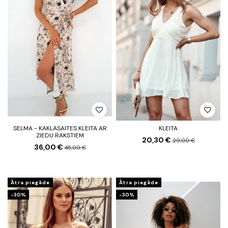
SELMA - KAKLASAITES KLEITA AR
KLEITA
ZIEDU RAKSTIEM
20,30 €
29,00 €
36,00 €
45,00 €
Ātra piegāde
Ātra piegāde
-30%
-30%