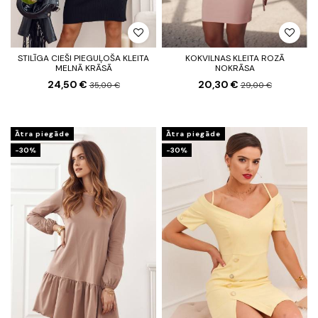
STILĪGA CIEŠI PIEGUĻOŠA KLEITA
KOKVILNAS KLEITA ROZĀ
MELNĀ KRĀSĀ
NOKRĀSA
24,50 €
20,30 €
35,00 €
29,00 €
Ātra piegāde
Ātra piegāde
-30%
-30%