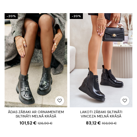
-20%
-20%
ĀDAS ZĀBAKI AR ORNAMENTIEM
LAKOTI ZĀBAKI SILTINĀTI
SILTINĀTI MELNĀ KRĀSĀ
VINCEZA MELNĀ KRĀSĀ
101,52 €
83,12 €
126,90 €
103,90 €