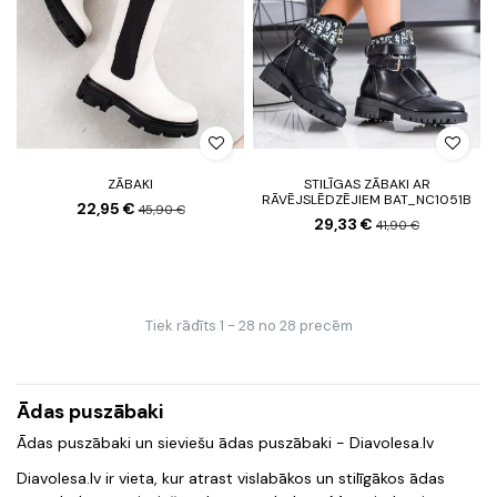
ZĀBAKI
STILĪGAS ZĀBAKI AR
RĀVĒJSLĒDZĒJIEM BAT_NC1051B
22,95 €
45,90 €
29,33 €
41,90 €
Tiek rādīts 1 - 28 no 28 precēm
Ādas puszābaki
Ādas puszābaki un sieviešu ādas puszābaki - Diavolesa.lv
Diavolesa.lv ir vieta, kur atrast vislabākos un stilīgākos ādas