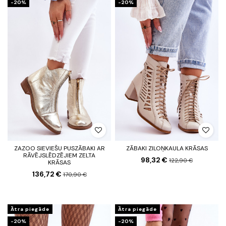
-20%
-20%
ZAZOO SIEVIEŠU PUSZĀBAKI AR
ZĀBAKI ZILOŅKAULA KRĀSAS
RĀVĒJSLĒDZĒJIEM ZELTA
98,32 €
122,90 €
KRĀSAS
136,72 €
170,90 €
Ātra piegāde
Ātra piegāde
-20%
-20%