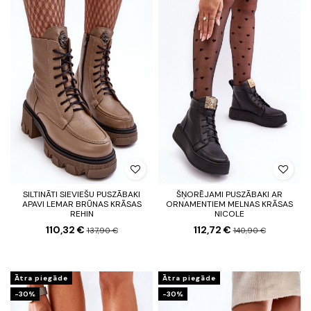
SILTINĀTI SIEVIEŠU PUSZĀBAKI
ŠŅORĒJAMI PUSZĀBAKI AR
APAVI LEMAR BRŪNAS KRĀSAS
ORNAMENTIEM MELNAS KRĀSAS
REHIN
NICOLE
110,32 €
112,72 €
137,90 €
140,90 €
Ātra piegāde
Ātra piegāde
-30%
-30%