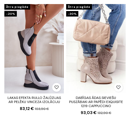
Ātra piegāde
Ātra piegāde
-20%
-30%
LAKAS EFEKTA RULLO ŽALŪZIJAS
DABĪGAS ĀDAS SIEVIEŠU
AR PELĒKU VINCEZA IZOLĀCIJU
PUSZĀBAKI AR PAPĒDI EXQUISITE
1219 CAPPUCCINO
83,12 €
103,90 €
93,03 €
132,90 €