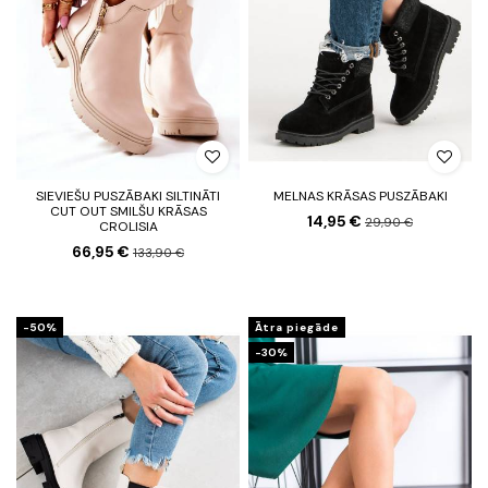
SIEVIEŠU PUSZĀBAKI SILTINĀTI
MELNAS KRĀSAS PUSZĀBAKI
CUT OUT SMILŠU KRĀSAS
14,95 €
29,90 €
CROLISIA
66,95 €
133,90 €
-50%
Ātra piegāde
-30%