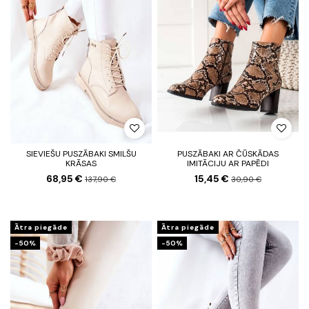
SIEVIEŠU PUSZĀBAKI SMILŠU
PUSZĀBAKI AR ČŪSKĀDAS
KRĀSAS
IMITĀCIJU AR PAPĒDI
68,95 €
15,45 €
137,90 €
30,90 €
Ātra piegāde
Ātra piegāde
-50%
-50%