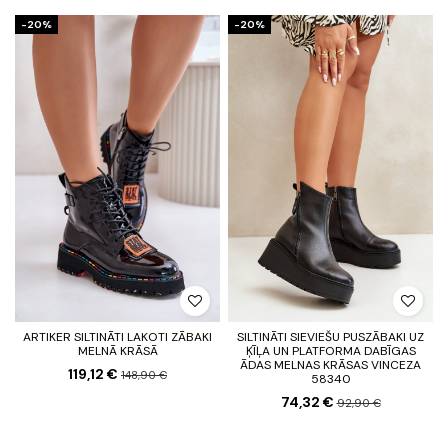
-20%
-20%
ARTIKER SILTINĀTI LAKOTI ZĀBAKI
SILTINĀTI SIEVIEŠU PUSZĀBAKI UZ
MELNĀ KRĀSĀ
ĶĪĻA UN PLATFORMA DABĪGAS
ĀDAS MELNAS KRĀSAS VINCEZA
119,12 €
148,90 €
58340
74,32 €
92,90 €