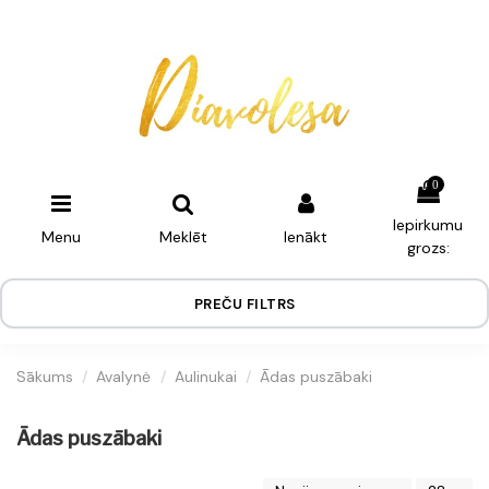
0
Iepirkumu
Menu
Meklēt
Ienākt
grozs:
PREČU FILTRS
Sākums
Avalynė
Aulinukai
Ādas puszābaki
Ādas puszābaki