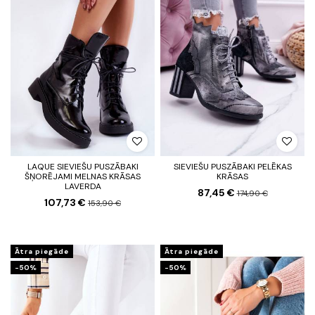
LAQUE SIEVIEŠU PUSZĀBAKI
SIEVIEŠU PUSZĀBAKI PELĒKAS
ŠŅORĒJAMI MELNAS KRĀSAS
KRĀSAS
LAVERDA
87,45 €
174,90 €
107,73 €
153,90 €
Ātra piegāde
Ātra piegāde
-50%
-50%