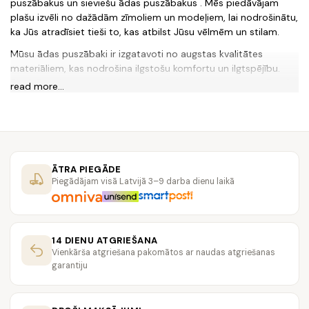
puszābakus un sieviešu ādas puszābakus . Mēs piedāvājam
plašu izvēli no dažādām zīmoliem un modeļiem, lai nodrošinātu,
ka Jūs atradīsiet tieši to, kas atbilst Jūsu vēlmēm un stilam.
Mūsu ādas puszābaki ir izgatavoti no augstas kvalitātes
materiāliem, kas nodrošina ilgstošu komfortu un ilgtspējību.
Sieviešu ādas puszābaki ir pieejami dažādās krāsās un stilos, lai
read more...
atbilstu Jūsu garderobei. Mēs strādājam tikai ar labākajiem
ražotājiem, lai nodrošinātu, ka mūsu produkti ir augstas
kvalitātes un stilīgi.
Jautājumi un atbildes:
1. Vai Diavolesa.lv piedāvā ādas puszābakus arī sievietēm?
ĀTRA PIEGĀDE
Piegādājam visā Latvijā 3–9 darba dienu laikā
Jā, mēs piedāvājam plašu izvēli sieviešu ādas puszābaku
modeļu un krāsu.
2. Vai ādas puszābaki Diavolesa.lv ir komfortabli?
14 DIENU ATGRIEŠANA
Jā, mūsu ādas puszābaki ir izgatavoti no augstas kvalitātes
Vienkārša atgriešana pakomātos ar naudas atgriešanas
materiāliem, kas nodrošina ilgstošu komfortu.
garantiju
3. Vai Diavolesa.lv strādā tikai ar labākajiem ražotājiem?
Jā, mēs strādājam tikai ar labākajiem ražotājiem, lai