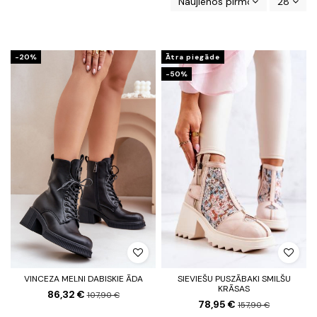
Naujienos pirmos
28
-20%
Ātra piegāde
-50%
VINCEZA MELNI DABISKIE ĀDA
SIEVIEŠU PUSZĀBAKI SMILŠU
KRĀSAS
86,32 €
107,90 €
78,95 €
157,90 €