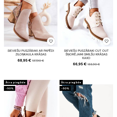
SIEVIEŠU PUSZĀBAKI AR PAPĒDI
SIEVIEŠU PUSZĀBAKI CUT OUT
ZILOŅKAULA KRĀSAS
ŠŅORĒJAMI SMILŠU KRĀSAS
KAXO
68,95 €
137,90 €
66,95 €
133,90 €
Ātra piegāde
Ātra piegāde
-50%
-50%