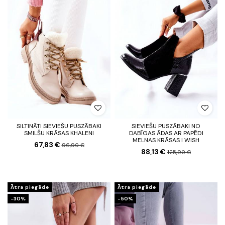
SILTINĀTI SIEVIEŠU PUSZĀBAKI
SIEVIEŠU PUSZĀBAKI NO
SMILŠU KRĀSAS KHALENI
DABĪGAS ĀDAS AR PAPĒDI
MELNAS KRĀSAS I WISH
67,83 €
96,90 €
88,13 €
125,90 €
Ātra piegāde
Ātra piegāde
-30%
-50%