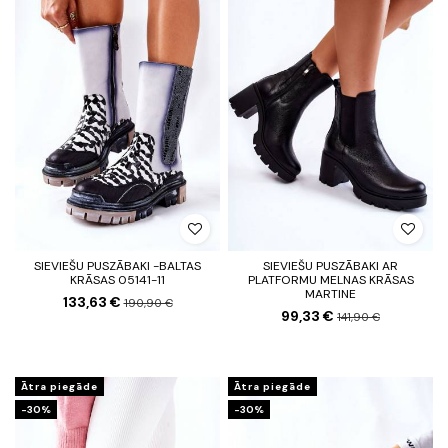
SIEVIEŠU PUSZĀBAKI -BALTAS
SIEVIEŠU PUSZĀBAKI AR
KRĀSAS 05141-11
PLATFORMU MELNAS KRĀSAS
MARTINE
133,63 €
190,90 €
99,33 €
141,90 €
Ātra piegāde
Ātra piegāde
-30%
-30%