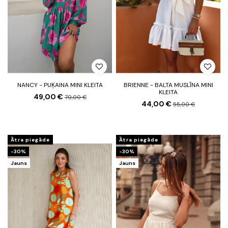
NANCY - PUĶAINA MINI KLEITA
BRIENNE - BALTA MUSLĪNA MINI
KLEITA
49,00 €
70,00 €
44,00 €
55,00 €
Ātra piegāde
Ātra piegāde
-30%
-30%
Jauns
Jauns