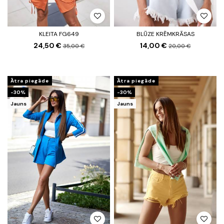
KLEITA FG649
BLŪZE KRĒMKRĀSAS
24,50 €
14,00 €
35,00 €
20,00 €
Ātra piegāde
Ātra piegāde
-30%
-30%
Jauns
Jauns