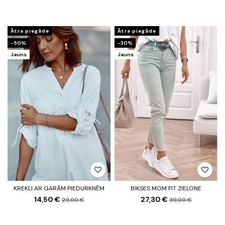
Ātra piegāde
Ātra piegāde
-50%
-30%
Jauns
Jauns
KREKLI AR GARĀM PIEDURKNĒM
BIKSES MOM FIT ZIELONE
14,50 €
27,30 €
29,00 €
39,00 €