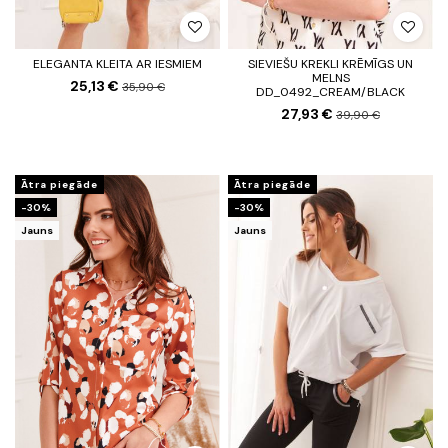
ELEGANTA KLEITA AR IESMIEM
SIEVIEŠU KREKLI KRĒMĪGS UN
MELNS
25,13 €
35,90 €
DD_0492_CREAM/BLACK
27,93 €
39,90 €
Ātra piegāde
Ātra piegāde
-30%
-30%
Jauns
Jauns