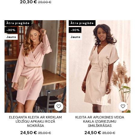
20,30 €
29,00 €
Ātra piegāde
Ātra piegāde
-30%
-30%
Jauns
Jauns
ELEGANTA KLEITA AR KREKLAM
KLEITA AR APLOKSNES VEIDA
LĪDZĪGU APKAKLI ROZĀ
KAKLA IZGRIEZUMU
NOKRĀSA
SMILŠKRĀSAS
24,50 €
24,50 €
35,00 €
35,00 €