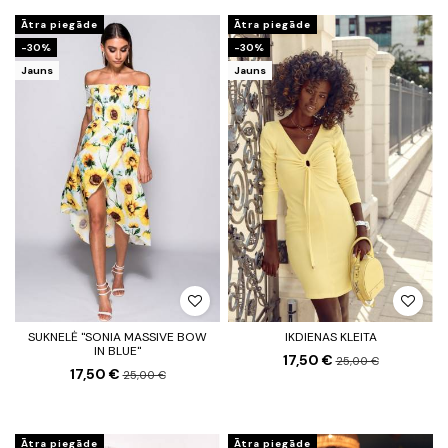
Ātra piegāde
Ātra piegāde
-30%
-30%
Jauns
Jauns
SUKNELĖ "SONIA MASSIVE BOW
IKDIENAS KLEITA
IN BLUE"
17,50 €
25,00 €
17,50 €
25,00 €
Ātra piegāde
Ātra piegāde