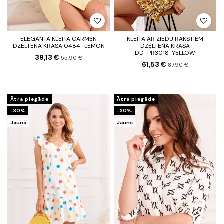
ELEGANTA KLEITA CARMEN
KLEITA AR ZIEDU RAKSTIEM
DZELTENĀ KRĀSĀ 0484_LEMON
DZELTENĀ KRĀSĀ
DD_PR3018_YELLOW
39,13 €
55,90 €
61,53 €
87,90 €
Ātra piegāde
Ātra piegāde
-30%
-30%
Jauns
Jauns