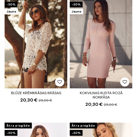
-30%
-30%
Jauns
Jauns
BLŪZE KRĒMKRĀSAS KRĀSAS
KOKVILNAS KLEITA ROZĀ
NOKRĀSA
20,30 €
29,00 €
20,30 €
29,00 €
Ātra piegāde
Ātra piegāde
-30%
-30%