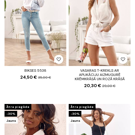
BIKSES 5538
VASARAS T-KREKLS AR
APLIKĀCIJU AIZMUGURĒ
24,50 €
35,00 €
KRĒMKRĀSĀ UN ROZĀ KRĀSĀ
20,30 €
29,00 €
Ātra piegāde
Ātra piegāde
-30%
-30%
Jauns
Jauns