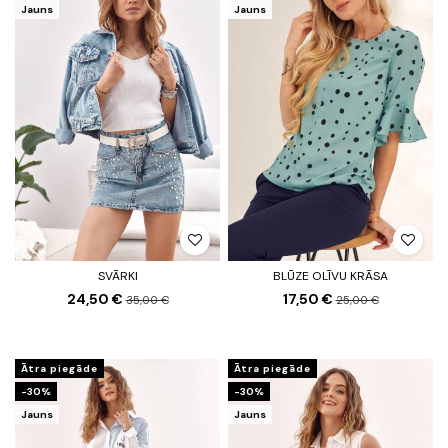
Jauns
Jauns
SVĀRKI
BLŪZE OLĪVU KRĀSA
24,50 €
17,50 €
35,00 €
25,00 €
Ātra piegāde
Ātra piegāde
-30%
-30%
Jauns
Jauns