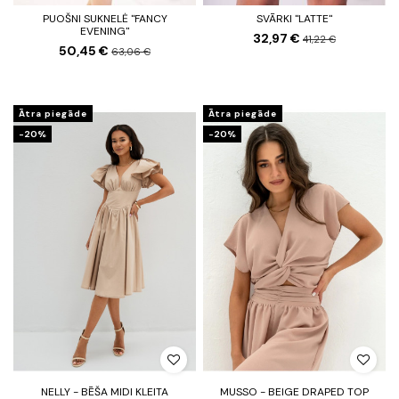
PUOŠNI SUKNELĖ "FANCY
SVĀRKI "LATTE"
EVENING"
32,97 €
41,22 €
50,45 €
63,06 €
Ātra piegāde
Ātra piegāde
-20%
-20%
NELLY - BĒŠA MIDI KLEITA
MUSSO - BEIGE DRAPED TOP