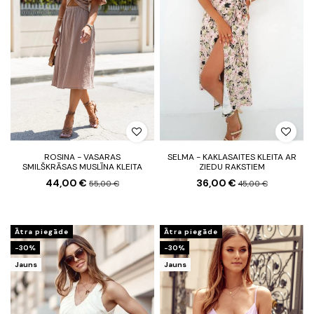
ROSINA - VASARAS
SELMA - KAKLASAITES KLEITA AR
SMILŠKRĀSAS MUSLĪNA KLEITA
ZIEDU RAKSTIEM
44,00 €
36,00 €
55,00 €
45,00 €
Ātra piegāde
Ātra piegāde
-30%
-30%
Jauns
Jauns