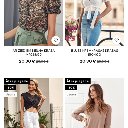
AR ZIEDIEM MELNĀ KRĀSĀ
BLŪZE KRĒMKRĀSAS KRĀSAS
MP26855
150400
20,30 €
20,30 €
29,00 €
29,00 €
Ātra piegāde
Ātra piegāde
-30%
-30%
Jauns
Jauns