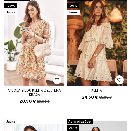
-30%
-30%
Jauns
Jauns
VIEGLA ZIEDU KLEITA DZELTENĀ
KLEITA
KRĀSĀ
24,50 €
35,00 €
20,30 €
29,00 €
Jauns
Ātra piegāde
-20%