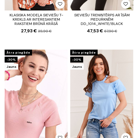
KLASISKA MODEĻA SIEVIEŠU T-
SIEVIEŠU TRENIŅTĒRPS AR ĪSĀM
KREKLS AR INTERESANTIEM
PIEDURKNĒM
RAKSTIEM BRŪNĀ KRĀSĀ
DD_1014_WHITE/BLACK
27,93 €
47,53 €
39,90 €
67,90 €
Ātra piegāde
Ātra piegāde
-30%
-30%
Jauns
Jauns