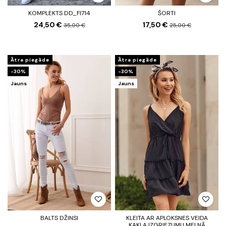
KOMPLEKTS DD_FI714
ŠORTI
24,50 €
17,50 €
35,00 €
25,00 €
Ātra piegāde
Ātra piegāde
-30%
-30%
Jauns
Jauns
BALTS DŽINSI
KLEITA AR APLOKSNES VEIDA
KAKLA IZGRIEZUMU MELNĀ