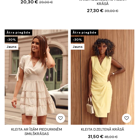
20,30 €
29,00 €
KRĀSĀ
27,30 €
39,00 €
Ātra piegāde
Ātra piegāde
-30%
-30%
Jauns
Jauns
KLEITA AR ĪSĀM PIEDURKNĒM
KLEITA DZELTENĀ KRĀSĀ
SMILŠKRĀSAS
31,50 €
45,00 €