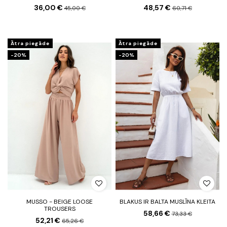
36,00 €
48,57 €
45,00 €
60,71 €
Ātra piegāde
Ātra piegāde
-20%
-20%
MUSSO - BEIGE LOOSE
BLAKUS IR BALTA MUSLĪNA KLEITA
TROUSERS
58,66 €
73,33 €
52,21 €
65,26 €