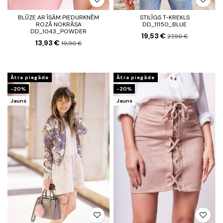
BLŪZE AR ĪSĀM PIEDURKNĒM
STILĪGS T-KREKLS
ROZĀ NOKRĀSA
DD_11150_BLUE
DD_1043_POWDER
19,53 €
27,90 €
13,93 €
19,90 €
Ātra piegāde
Ātra piegāde
-20%
-20%
Jauns
Jauns