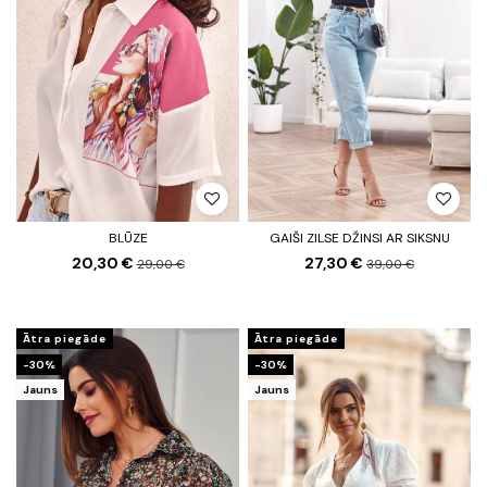
BLŪZE
GAIŠI ZILSE DŽINSI AR SIKSNU
20,30 €
27,30 €
29,00 €
39,00 €
Ātra piegāde
Ātra piegāde
-30%
-30%
Jauns
Jauns