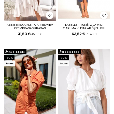
ASIMETRISKA KLEITA AR IESMIEM
LABELLE - TUMŠI ZILA MIDI
KRĒMKRĀSAS KRĀSAS
GARUMA KLEITA AR ŠĶĒLUMU
31,50 €
63,52 €
45,00 €
79,40 €
Ātra piegāde
Ātra piegāde
-30%
-30%
Jauns
Jauns