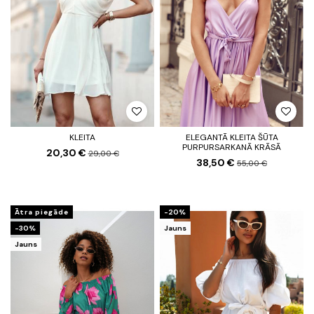
KLEITA
ELEGANTĀ KLEITA ŠŪTA
PURPURSARKANĀ KRĀSĀ
20,30 €
29,00 €
38,50 €
55,00 €
Ātra piegāde
-20%
-30%
Jauns
Jauns