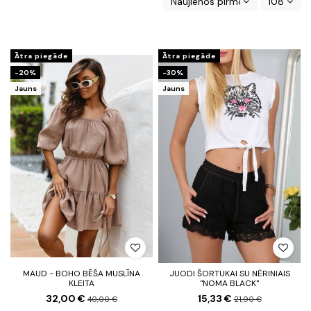
Naujienos pirmos
108
Ātra piegāde
Ātra piegāde
-20%
-30%
Jauns
Jauns
MAUD - BOHO BĒŠA MUSLĪNA
JUODI ŠORTUKAI SU NĖRINIAIS
KLEITA
"NOMA BLACK"
32,00 €
15,33 €
40,00 €
21,90 €