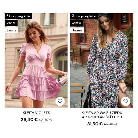
Ātra piegāde
Ātra piegāde
-30%
-30%
Jauns
Jauns
KLEITA VIOLETS
KLEITA AR GAIŠU ZIEDU
APDRUKU AR ŠĶĒLUMU
29,40 €
42,00 €
31,50 €
45,00 €