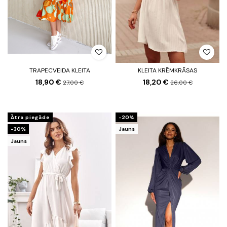
TRAPECVEIDA KLEITA
KLEITA KRĒMKRĀSAS
18,90 €
18,20 €
27,00 €
26,00 €
Ātra piegāde
-20%
-30%
Jauns
Jauns