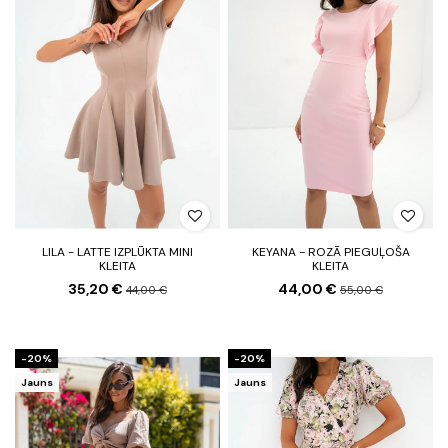
LILA - LATTE IZPLŪKTA MINI
KEYANA - ROZĀ PIEGUĻOŠA
KLEITA
KLEITA
35,20 €
44,00 €
44,00 €
55,00 €
-20%
-20%
Jauns
Jauns