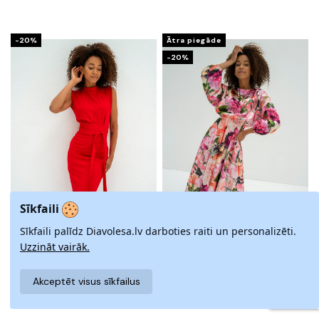
-20%
Ātra piegāde
-20%
Sīkfaili
Sīkfaili palīdz Diavolesa.lv darboties raiti un personalizēti.
Uzzināt vairāk.
GEMMA - MIDI KLEITA SARKANĀ
ELVIRE - MIDI GARUMA SATĪNA
KRĀSĀ
KLEITA AR ZIEDU RAKSTU
Akceptēt visus sīkfailus
82,52 €
85,59 €
103,16 €
106,98 €