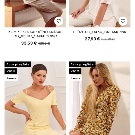
KOMPLEKTS KAPUČĪNO KRĀSAS
BLŪZE DD_0456_CREAM/PINK
DD_65397_CAPPUCCINO
27,93 €
39,90 €
33,53 €
47,90 €
Ātra piegāde
Ātra piegāde
-30%
-30%
Jauns
Jauns