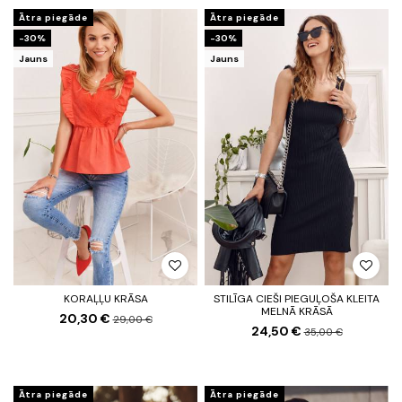
Ātra piegāde
Ātra piegāde
-30%
-30%
Jauns
Jauns
KORAĻĻU KRĀSA
STILĪGA CIEŠI PIEGUĻOŠA KLEITA
MELNĀ KRĀSĀ
20,30 €
29,00 €
24,50 €
35,00 €
Ātra piegāde
Ātra piegāde