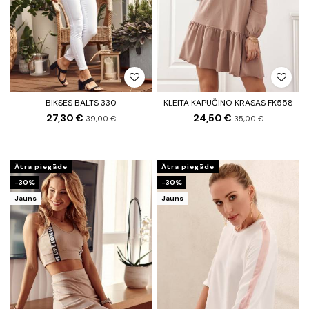
BIKSES BALTS 330
KLEITA KAPUČĪNO KRĀSAS FK558
27,30 €
24,50 €
39,00 €
35,00 €
Ātra piegāde
Ātra piegāde
-30%
-30%
Jauns
Jauns