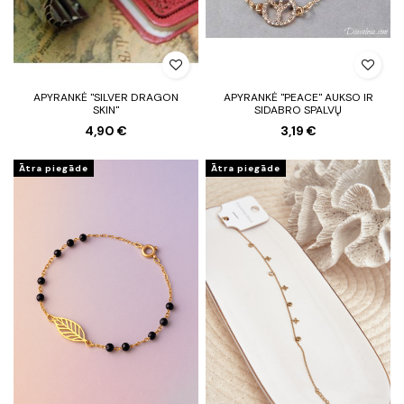
APYRANKĖ "SILVER DRAGON
APYRANKĖ "PEACE" AUKSO IR
SKIN"
SIDABRO SPALVŲ
4,90 €
3,19 €
Ātra piegāde
Ātra piegāde