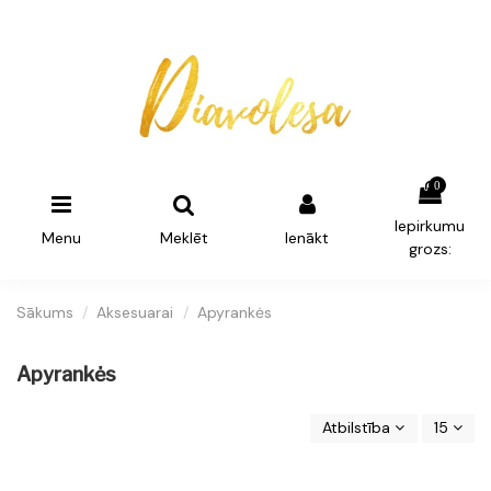
0
Iepirkumu
Menu
Meklēt
Ienākt
grozs:
Sākums
Aksesuarai
Apyrankės
Apyrankės
Atbilstība
15