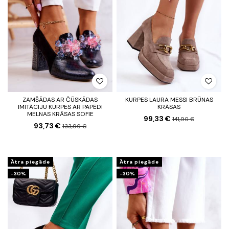
ZAMŠĀDAS AR ČŪSKĀDAS
KURPES LAURA MESSI BRŪNAS
IMITĀCIJU KURPES AR PAPĒDI
KRĀSAS
MELNAS KRĀSAS SOFIE
99,33 €
141,90 €
93,73 €
133,90 €
Ātra piegāde
Ātra piegāde
-30%
-30%