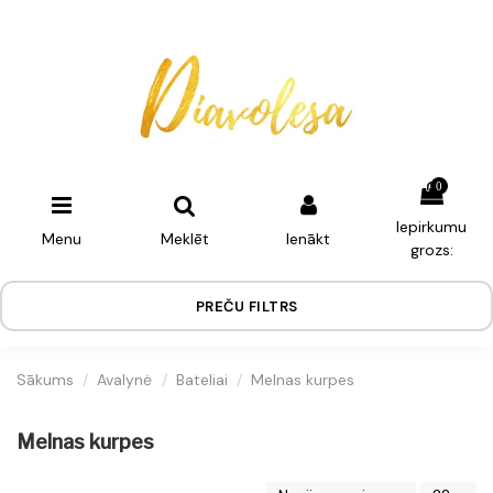
0
Iepirkumu
Menu
Meklēt
Ienākt
grozs:
PREČU FILTRS
Sākums
Avalynė
Bateliai
Melnas kurpes
Melnas kurpes