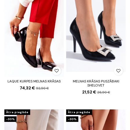
LAQUE KURPES MELNAS KRĀSAS
MELNAS KRĀSAS PUSZĀBAKI
SHELOVET
74,32 €
92,90 €
21,52 €
26,90 €
Ātra piegāde
Ātra piegāde
-30%
-30%