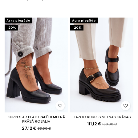
Ātra piegāde
Ātra piegāde
-20%
-20%
KURPES AR PLATU PAPĒDI MELNĀ
ZAZOO KURPES MELNAS KRĀSAS
KRĀSĀ ROSALIA
111,12 €
138,90 €
27,12 €
33,90 €