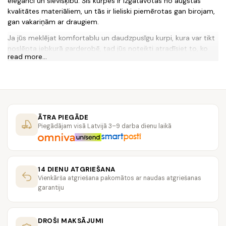
eleganci un sievišķību. Šīs kurpes ir izgatavotas no augstas
kvalitātes materiāliem, un tās ir lieliski piemērotas gan birojam,
gan vakariņām ar draugiem.
Ja jūs meklējat komfortablu un daudzpusīgu kurpi, kura var tikt
noslēpta jebkurā garderobē, tad jūs noteikti atradīsiet to, ko
read more...
meklējat mūsu melnas platformas kurpēs. Šīs kurpes ir
piemērotas jebkuram izskatam un nodrošinās jums komfortu
visu dienu.
Diavolesa.lv ir jaunākais un modernākais veikals Latvijā, kurā
varat atrast jaunākās un stilīgākās melnas kurpes. Mūsu plašais
ĀTRA PIEGĀDE
klientu loks un atsaucīgais personāls ir garantē, ka jūs atradīsiet
Piegādājam visā Latvijā 3–9 darba dienu laikā
to, ko meklējat. Reģistrējieties mūsu vietnē un saņemiet īpašas
piedāvājumus un ziņas par jaunākajiem produktiem.
14 DIENU ATGRIEŠANA
Vienkārša atgriešana pakomātos ar naudas atgriešanas
garantiju
DROŠI MAKSĀJUMI