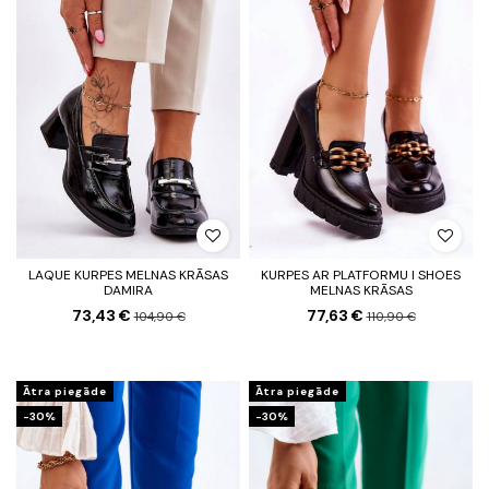
LAQUE KURPES MELNAS KRĀSAS
KURPES AR PLATFORMU I SHOES
DAMIRA
MELNAS KRĀSAS
73,43 €
77,63 €
104,90 €
110,90 €
Ātra piegāde
Ātra piegāde
-30%
-30%