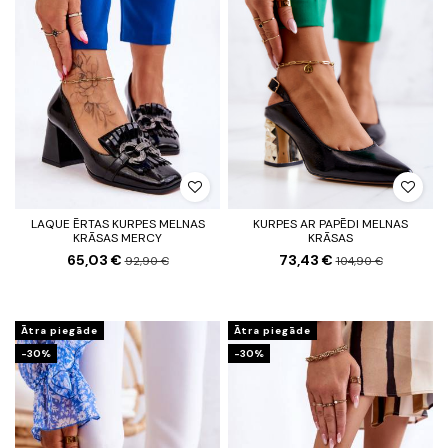
LAQUE ĒRTAS KURPES MELNAS
KURPES AR PAPĒDI MELNAS
KRĀSAS MERCY
KRĀSAS
65,03 €
73,43 €
92,90 €
104,90 €
Ātra piegāde
Ātra piegāde
-30%
-30%