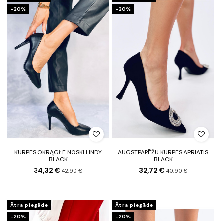
-20%
-20%
KURPES OKRĄGŁE NOSKI LINDY
AUGSTPAPĒŽU KURPES APRIATIS
BLACK
BLACK
34,32 €
32,72 €
42,90 €
40,90 €
Ātra piegāde
Ātra piegāde
-20%
-20%