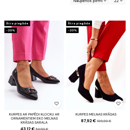
Naujienos pirmos
22
Ātra piegāde
Ātra piegāde
-20%
-20%
KURPES AR PAPĒDI KLOCKU AR
KURPES MELNAS KRĀSAS
ORNAMENTIEM EKO MELNAS
87,92 €
109,90 €
KRĀSAS SARALA
43,12 €
53,90 €