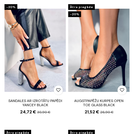
-20%
Ātra piegāde
-20%
SANDALES AR IZROTĀTU PAPĒDI
AUGSTPAPĒŽU KURPES OPEN
YANCEY BLACK
TOE GLASS BLACK
24,72 €
21,52 €
30,90 €
26,90 €
Ātra piegāde
Ātra piegāde