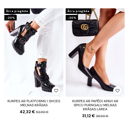
Ātra piegāde
Ātra piegāde
-20%
-20%
KURPES AR PLATFORMU I SHOES
KURPES AR PAPĒDI APAVI AR
MELNAS KRĀSAS
SPICU PURNGALU MELNAS
KRĀSAS LAREA
42,32 €
52,90 €
31,12 €
38,90 €