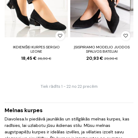
IKDIENIŠĶI KURPES SERGIO
ĮSISPIRIAMO MODELIO JUODOS
LEONE
SPALVOS BATELIAI
18,45 €
20,93 €
36,90 €
29,90 €
Tiek rādīts 1 - 22 no 22 precēm
Melnas kurpes
Diavolesa.lv piedāvā jaunākās un stilīgākās melnas kurpes, kas
radīsies, lai uzlabotu jūsu ikdienas stilu. Mūsu melnas
augstpapēžu kurpes ir ideālas izvēles, ja vēlaties izcelt savu