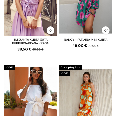
ELEGANTĀ KLEITA ŠŪTA
NANCY - PUĶAINA MINI KLEITA
PURPURSARKANĀ KRĀSĀ
49,00 €
70,00 €
38,50 €
55,00 €
-20%
Ātra piegāde
-30%