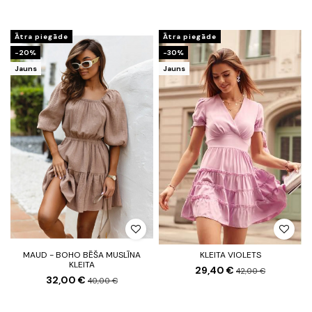
Ātra piegāde
Ātra piegāde
-20%
-30%
Jauns
Jauns
MAUD - BOHO BĒŠA MUSLĪNA
KLEITA VIOLETS
KLEITA
29,40 €
42,00 €
32,00 €
40,00 €