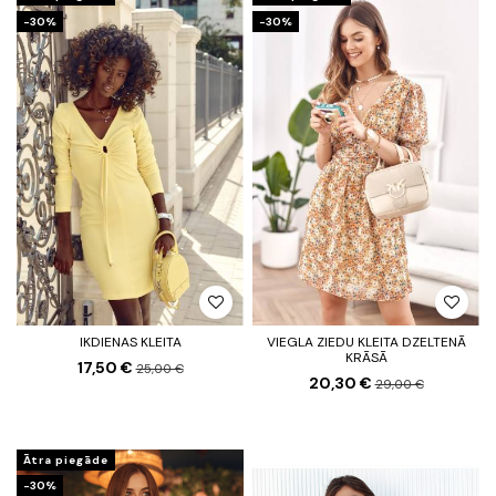
-30%
-30%
IKDIENAS KLEITA
VIEGLA ZIEDU KLEITA DZELTENĀ
KRĀSĀ
17,50 €
25,00 €
20,30 €
29,00 €
Ātra piegāde
-30%