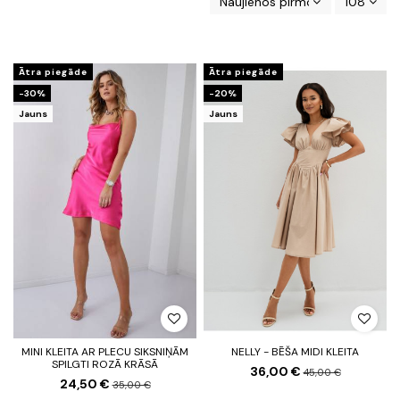
Naujienos pirmos
108
Ātra piegāde
Ātra piegāde
-30%
-20%
Jauns
Jauns
MINI KLEITA AR PLECU SIKSNIŅĀM
NELLY - BĒŠA MIDI KLEITA
SPILGTI ROZĀ KRĀSĀ
36,00 €
45,00 €
24,50 €
35,00 €