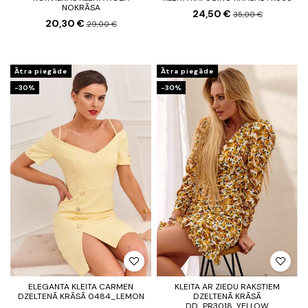
NOKRĀSA
24,50 €
35,00 €
20,30 €
29,00 €
Ātra piegāde
Ātra piegāde
-30%
-30%
ELEGANTA KLEITA CARMEN
KLEITA AR ZIEDU RAKSTIEM
DZELTENĀ KRĀSĀ 0484_LEMON
DZELTENĀ KRĀSĀ
DD_PR3018_YELLOW