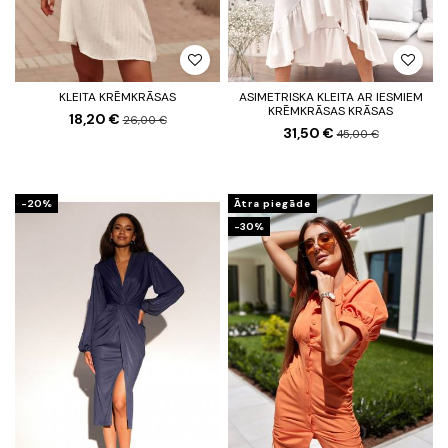
KLEITA KRĒMKRĀSAS
ASIMETRISKA KLEITA AR IESMIEM
KRĒMKRĀSAS KRĀSAS
18,20 €
26,00 €
31,50 €
45,00 €
-20%
Ātra piegāde
-30%