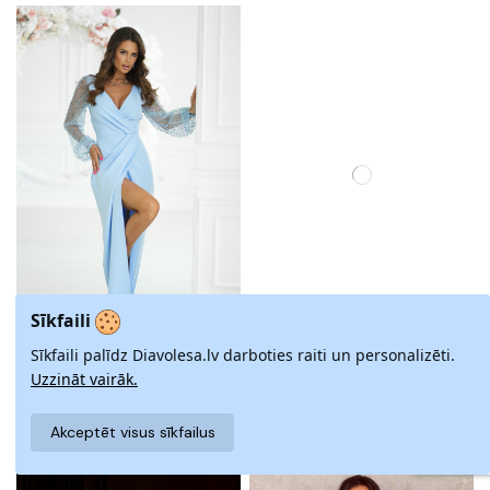
Sīkfaili
Sīkfaili palīdz Diavolesa.lv darboties raiti un personalizēti.
VAKARKLEITA BICOTONE
MELNA KLEITA CALLY RUE PARIS
Uzzināt vairāk.
0,00 €
0,00 €
Akceptēt visus sīkfailus