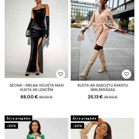
SEONA - MELNA VELVETA MAXI
KLEITA AR SABOZTU RAKSTU
KLEITA AR LENCĒM
SMILŠKRĀSAS
68,00 €
25,13 €
85,00 €
35,90 €
Ātra piegāde
Ātra piegāde
-20%
-20%