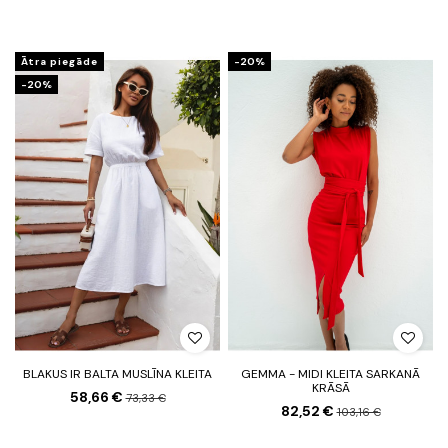
Ātra piegāde
-20%
-20%
BLAKUS IR BALTA MUSLĪNA KLEITA
GEMMA - MIDI KLEITA SARKANĀ
KRĀSĀ
58,66 €
73,33 €
82,52 €
103,16 €