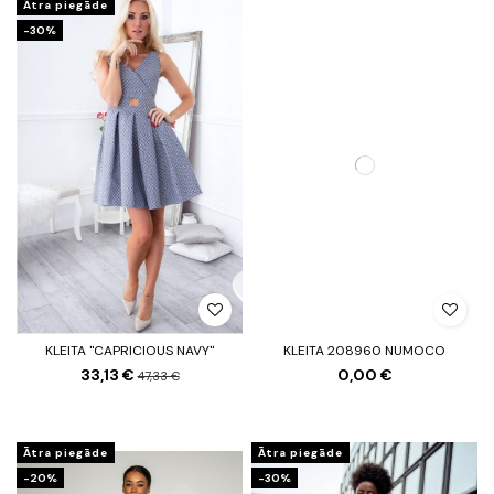
Ātra piegāde
-30%
KLEITA "CAPRICIOUS NAVY"
KLEITA 208960 NUMOCO
33,13 €
0,00 €
47,33 €
Ātra piegāde
Ātra piegāde
-20%
-30%