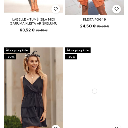
LABELLE - TUMŠI ZILA MIDI
KLEITA FG649
GARUMA KLEITA AR ŠĶĒLUMU
24,50 €
35,00 €
63,52 €
79,40 €
Ātra piegāde
Ātra piegāde
-30%
-30%