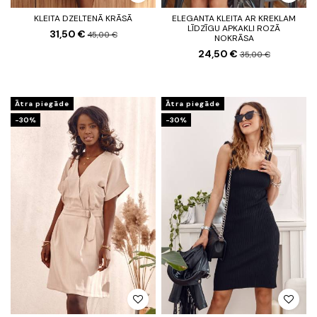
KLEITA DZELTENĀ KRĀSĀ
ELEGANTA KLEITA AR KREKLAM
LĪDZĪGU APKAKLI ROZĀ
31,50 €
45,00 €
NOKRĀSA
24,50 €
35,00 €
Ātra piegāde
Ātra piegāde
-30%
-30%