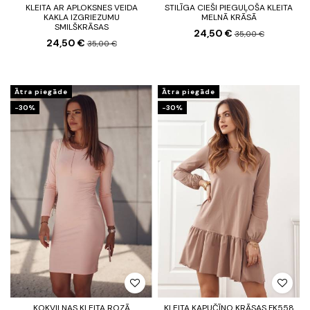
KLEITA AR APLOKSNES VEIDA
STILĪGA CIEŠI PIEGUĻOŠA KLEITA
KAKLA IZGRIEZUMU
MELNĀ KRĀSĀ
SMILŠKRĀSAS
24,50 €
35,00 €
24,50 €
35,00 €
Ātra piegāde
Ātra piegāde
-30%
-30%
KOKVILNAS KLEITA ROZĀ
KLEITA KAPUČĪNO KRĀSAS FK558