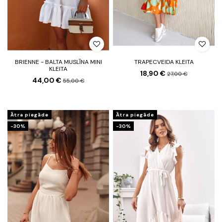
BRIENNE - BALTA MUSLĪNA MINI
TRAPECVEIDA KLEITA
KLEITA
18,90 €
27,00 €
44,00 €
55,00 €
Ātra piegāde
Ātra piegāde
-30%
-30%