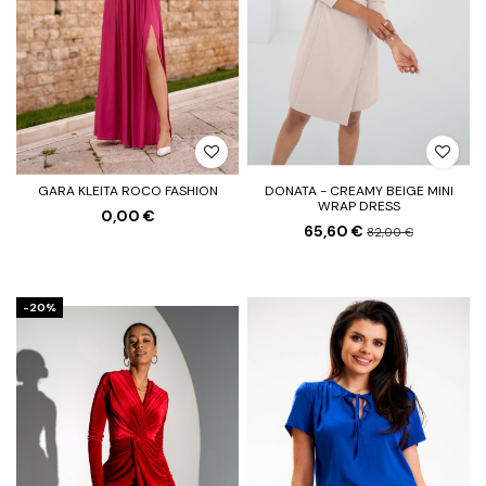
GARA KLEITA ROCO FASHION
DONATA - CREAMY BEIGE MINI
WRAP DRESS
0,00 €
65,60 €
82,00 €
-20%