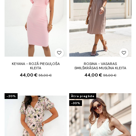
KEYANA - ROZĀ PIEGUĻOŠA
ROSINA - VASARAS
KLEITA
SMILŠKRĀSAS MUSLĪNA KLEITA
44,00 €
44,00 €
55,00 €
55,00 €
-20%
Ātra piegāde
-30%