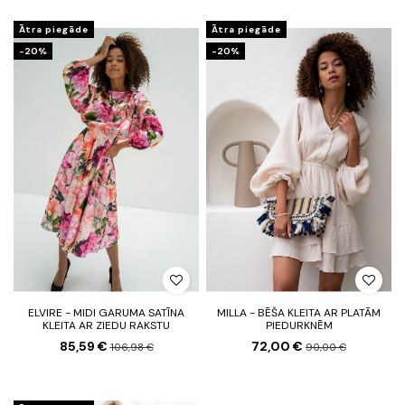
Ātra piegāde
Ātra piegāde
-20%
-20%
ELVIRE - MIDI GARUMA SATĪNA
MILLA - BĒŠA KLEITA AR PLATĀM
KLEITA AR ZIEDU RAKSTU
PIEDURKNĒM
85,59 €
72,00 €
106,98 €
90,00 €