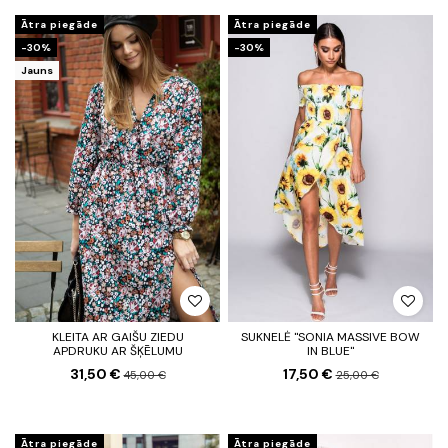
Ātra piegāde
Ātra piegāde
-30%
-30%
Jauns
KLEITA AR GAIŠU ZIEDU
SUKNELĖ "SONIA MASSIVE BOW
APDRUKU AR ŠĶĒLUMU
IN BLUE"
31,50 €
17,50 €
45,00 €
25,00 €
Ātra piegāde
Ātra piegāde