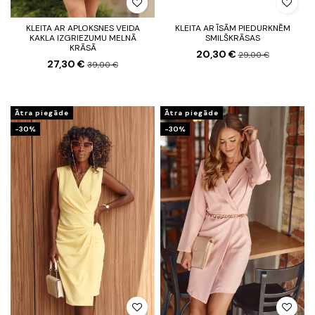
KLEITA AR APLOKSNES VEIDA
KLEITA AR ĪSĀM PIEDURKNĒM
KAKLA IZGRIEZUMU MELNĀ
SMILŠKRĀSAS
KRĀSĀ
20,30 €
29,00 €
27,30 €
39,00 €
Ātra piegāde
Ātra piegāde
-30%
-30%