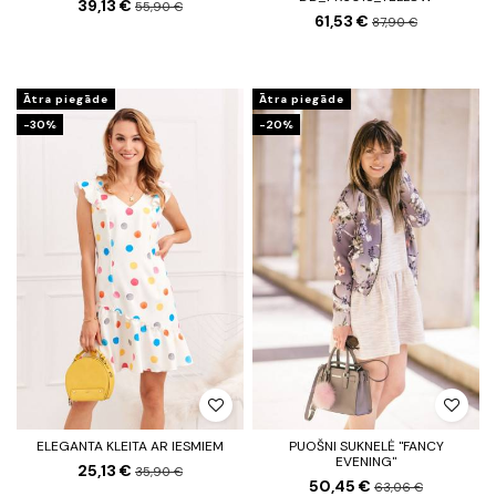
39,13 €
55,90 €
61,53 €
87,90 €
Ātra piegāde
Ātra piegāde
-30%
-20%
ELEGANTA KLEITA AR IESMIEM
PUOŠNI SUKNELĖ "FANCY
EVENING"
25,13 €
35,90 €
50,45 €
63,06 €