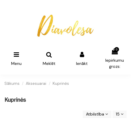
0
Iepirkumu
Menu
Meklēt
Ienākt
grozs:
Sākums
Aksesuarai
Kuprinės
Kuprinės
Atbilstība
15