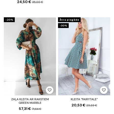
24,50 €
35,00 €
-20%
Ātra piegāde
-30%
ZAĻA KLEITA AR RAKSTIEM
KLEITA "FAIRYTALE"
GREEN MARBLE
20,53 €
29,33 €
57,31 €
71,64 €