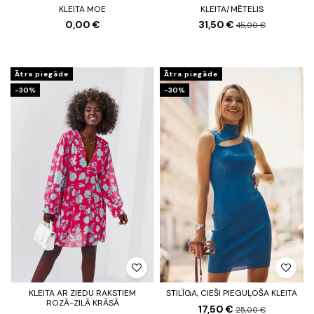
KLEITA MOE
KLEITA/MĒTELIS
0,00 €
31,50 €
45,00 €
Ātra piegāde
Ātra piegāde
-30%
-30%
KLEITA AR ZIEDU RAKSTIEM
STILĪGA, CIEŠI PIEGUĻOŠA KLEITA
ROZĀ-ZILĀ KRĀSĀ
17,50 €
25,00 €