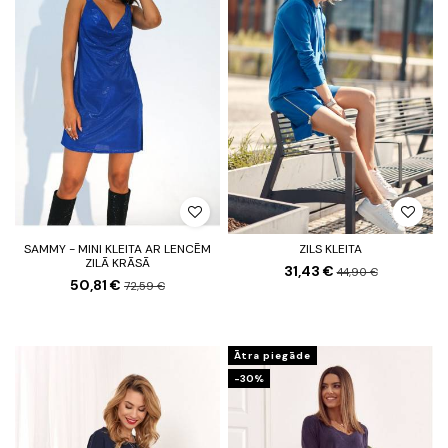
SAMMY - MINI KLEITA AR LENCĒM
ZILS KLEITA
ZILĀ KRĀSĀ
31,43 €
44,90 €
50,81 €
72,59 €
Ātra piegāde
-30%