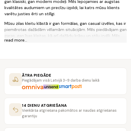
gan klasiski, gan moderni modeļi. Mēs lepojamies ar augstas
kvalitātes audumiem un precīzu izpildi, lai katrs mūsu klients
varētu justies ērti un stilīgi.
Mūsu zilas kleitu klāstā ir gan formālas, gan casual izvēles, kas ir
piemērotas dažādām vēlamām situācijām. Mēs piedāvājam gan
garas, gan īsas kleitas, kā arī dažādu krāsu un stilu izvēli. Mēs
read more...
esam pārliecināti, ka jūs atradīsiet sev ideālo zilas kleitu mūsu
veikalā.
Vēl viena mūsu vērtība ir klientu apkalpošana. Mēs esam gatavi
palīdzēt jums izvēlēties piemērotāko kleitu un atbildēt uz
jebkādiem jautājumiem par mūsu produktiem. Mēs esam
ĀTRA PIEGĀDE
apņēmušies nodrošināt vislabāko pieredzi mūsu klientiem,
Piegādājam visā Latvijā 3–9 darba dienu laikā
tāpēc nevilcinieties sazināties ar mums, ja nepieciešama
palīdzība.
Izbaudi savu unikālo un stilīgo zilas kleitu no Diavolesa.lv!
14 DIENU ATGRIEŠANA
Jautājumi un atbildes:
Vienkārša atgriešana pakomātos ar naudas atgriešanas
1. Kādās situācijās var nēsāt zilas kleitu no Diavolesa.lv?
garantiju
Mūsu zilas kleitu klāstā ir gan formālas, gan casual izvēles,
tāpēc tās var nēsāt gan svinīgos pasākumos, gan ikdienas