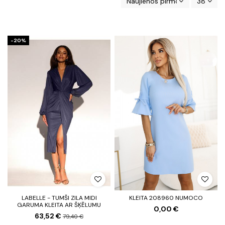
Naujienos pirmos
38
-20%
LABELLE - TUMŠI ZILA MIDI
KLEITA 208960 NUMOCO
GARUMA KLEITA AR ŠĶĒLUMU
0,00 €
63,52 €
79,40 €