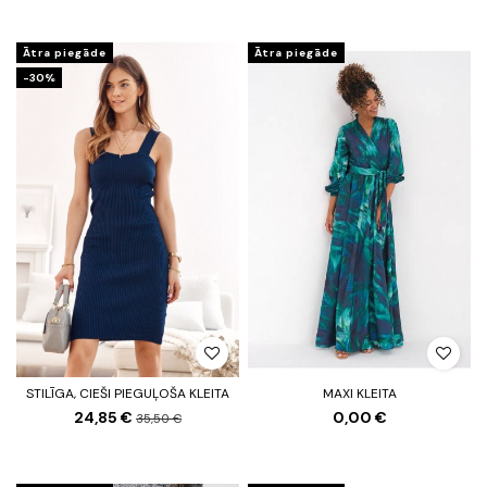
Ātra piegāde
Ātra piegāde
-30%
STILĪGA, CIEŠI PIEGUĻOŠA KLEITA
MAXI KLEITA
24,85 €
0,00 €
35,50 €