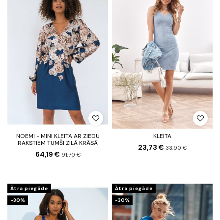
NOEMI - MINI KLEITA AR ZIEDU
KLEITA
RAKSTIEM TUMŠI ZILĀ KRĀSĀ
23,73 €
33,90 €
64,19 €
91,70 €
Ātra piegāde
Ātra piegāde
-30%
-30%