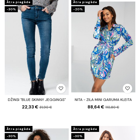
Ātra piegāde
Ātra piegāde
-30%
-20%
DŽINSI "BLUE SKINNY JEGGINGS"
NITA - ZILA MINI GARUMA KLEITA
22,33 €
88,64 €
31,90 €
110,80 €
Ātra piegāde
Ātra piegāde
-30%
-30%