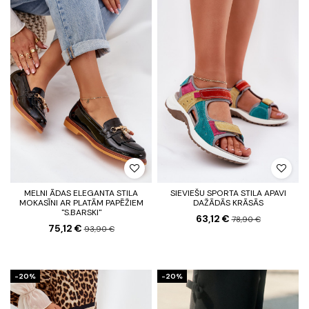
MELNI ĀDAS ELEGANTA STILA
SIEVIEŠU SPORTA STILA APAVI
MOKASĪNI AR PLATĀM PAPĒŽIEM
DAŽĀDĀS KRĀSĀS
"S.BARSKI"
63,12 €
78,90 €
75,12 €
93,90 €
-20%
-20%