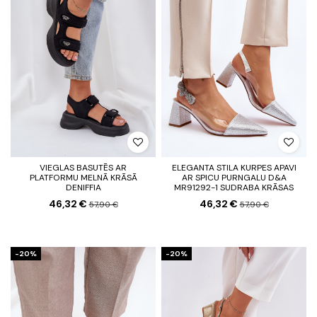
VIEGLAS BASUTĒS AR
ELEGANTA STILA KURPES APAVI
PLATFORMU MELNĀ KRĀSĀ
AR SPICU PURNGALU D&A
DENIFFIA
MR91292-1 SUDRABA KRĀSAS
46,32 €
46,32 €
57,90 €
57,90 €
-20%
-20%