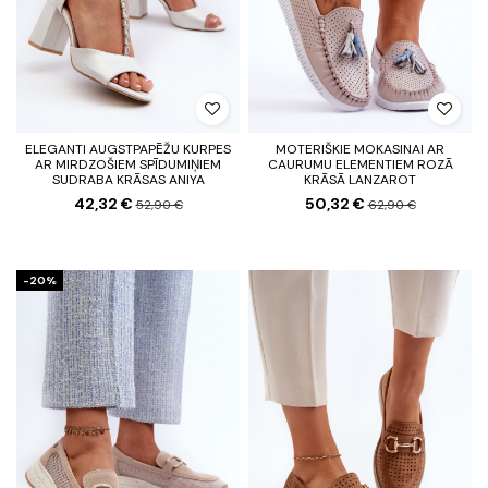
ELEGANTI AUGSTPAPĒŽU KURPES
MOTERIŠKIE MOKASINAI AR
AR MIRDZOŠIEM SPĪDUMIŅIEM
CAURUMU ELEMENTIEM ROZĀ
SUDRABA KRĀSAS ANIYA
KRĀSĀ LANZAROT
42,32 €
50,32 €
52,90 €
62,90 €
-20%