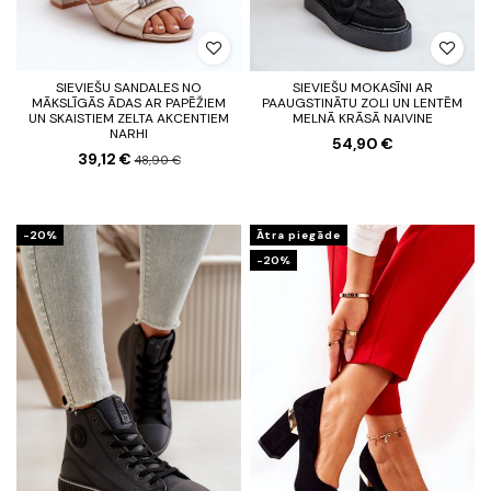
SIEVIEŠU SANDALES NO
SIEVIEŠU MOKASĪNI AR
MĀKSLĪGĀS ĀDAS AR PAPĒŽIEM
PAAUGSTINĀTU ZOLI UN LENTĒM
UN SKAISTIEM ZELTA AKCENTIEM
MELNĀ KRĀSĀ NAIVINE
NARHI
54,90 €
39,12 €
48,90 €
-20%
Ātra piegāde
-20%