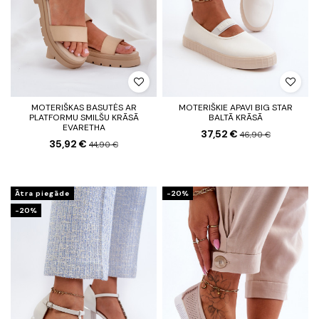
MOTERIŠKAS BASUTĖS AR
MOTERIŠKIE APAVI BIG STAR
PLATFORMU SMILŠU KRĀSĀ
BALTĀ KRĀSĀ
EVARETHA
37,52 €
46,90 €
35,92 €
44,90 €
Ātra piegāde
-20%
-20%