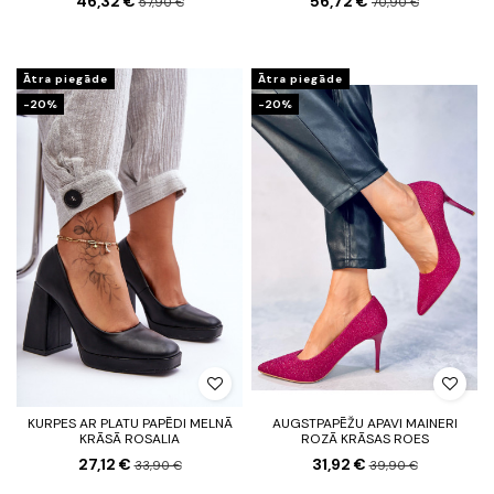
46,32 €
56,72 €
57,90 €
70,90 €
Ātra piegāde
Ātra piegāde
-20%
-20%
KURPES AR PLATU PAPĒDI MELNĀ
AUGSTPAPĒŽU APAVI MAINERI
KRĀSĀ ROSALIA
ROZĀ KRĀSAS ROES
27,12 €
31,92 €
33,90 €
39,90 €