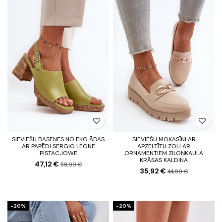
SIEVIEŠU BASENES NO EKO ĀDAS
SIEVIEŠU MOKASĪNI AR
AR PAPĒDI SERGIO LEONE
APZELTĪTU ZOLI AR
PISTACJOWE
ORNAMENTIEM ZILOŅKAULA
KRĀSAS KALDINA
47,12 €
58,90 €
35,92 €
44,90 €
-20%
-20%