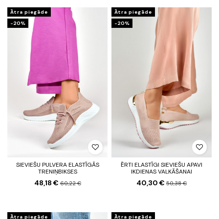
Ātra piegāde
Ātra piegāde
-20%
-20%
SIEVIEŠU PULVERA ELASTĪGĀS
ĒRTI ELASTĪGI SIEVIEŠU APAVI
TRENIŅBIKSES
IKDIENAS VALKĀŠANAI
48,18 €
40,30 €
60,22 €
50,38 €
Ātra piegāde
Ātra piegāde