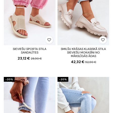
SIEVIEŠU SPORTA STILA
SMILŠU KRĀSAS KLASISKĀ STILA
SANDALĪTES
SIEVIEŠU MOKASĪNI NO
MĀKSLĪGĀS ĀDAS
23,12 €
28,90 €
42,32 €
52,90 €
-20%
-20%