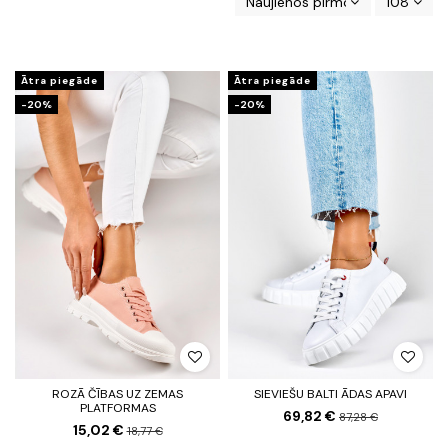
Naujienos pirmos
108
Ātra piegāde
Ātra piegāde
-20%
-20%
ROZĀ ČĪBAS UZ ZEMAS
SIEVIEŠU BALTI ĀDAS APAVI
PLATFORMAS
69,82 €
87,28 €
15,02 €
18,77 €