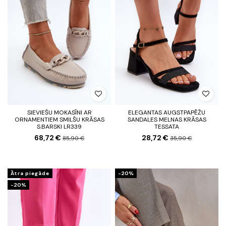
SIEVIEŠU MOKASĪNI AR
ELEGANTAS AUGSTPAPĒŽU
ORNAMENTIEM SMILŠU KRĀSAS
SANDALES MELNAS KRĀSAS
S.BARSKI LR339
TESSATA
68,72 €
28,72 €
85,90 €
35,90 €
Ātra piegāde
-20%
-20%