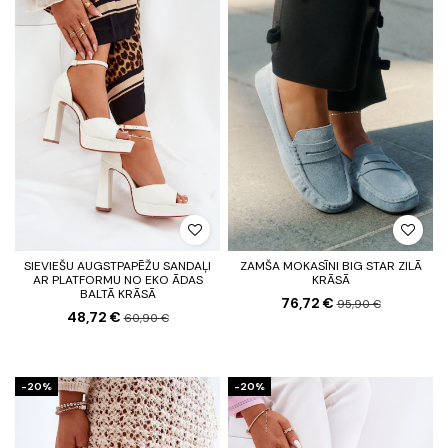
SIEVIEŠU AUGSTPAPĒŽU SANDAĻI
ZAMŠA MOKASĪNI BIG STAR ZILĀ
AR PLATFORMU NO EKO ĀDAS
KRĀSĀ
BALTĀ KRĀSĀ
76,72 €
95,90 €
48,72 €
60,90 €
-20%
-20%