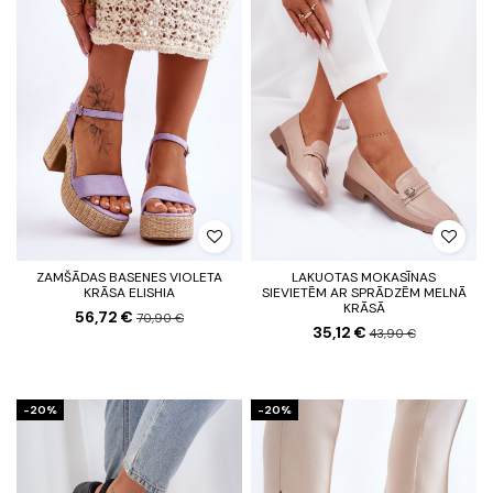
ZAMŠĀDAS BASENES VIOLETA
LAKUOTAS MOKASĪNAS
KRĀSA ELISHIA
SIEVIETĒM AR SPRĀDZĒM MELNĀ
KRĀSĀ
56,72 €
70,90 €
35,12 €
43,90 €
-20%
-20%