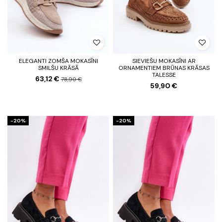
ELEGANTI ZOMŠA MOKASĪNI
SIEVIEŠU MOKASĪNI AR
SMILŠU KRĀSĀ
ORNAMENTIEM BRŪNAS KRĀSAS
TALESSE
63,12 €
78,90 €
59,90 €
-20%
-20%