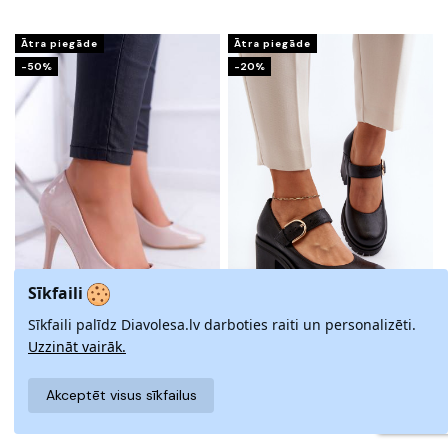
Ātra piegāde
Ātra piegāde
-50%
-20%
Sīkfaili
Sīkfaili palīdz Diavolesa.lv darboties raiti un personalizēti.
Uzzināt vairāk.
AUKŠTAKULNIAI BATELIAI
ZAZOO KURPES MELNAS KRĀSAS
DAMSKIE SU LAKO EFEKTU
111,12 €
138,90 €
SMĖLIO SPALVOS
Akceptēt visus sīkfailus
16,45 €
32,90 €