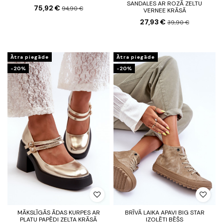
SANDALES AR ROZĀ ZELTU
75,92 €
94,90 €
VERNEE KRĀSĀ
27,93 €
39,90 €
Ātra piegāde
Ātra piegāde
-20%
-20%
MĀKSLĪGĀS ĀDAS KURPES AR
BRĪVĀ LAIKA APAVI BIG STAR
PLATU PAPĒDI ZELTA KRĀSĀ
IZOLĒTI BĒŠS