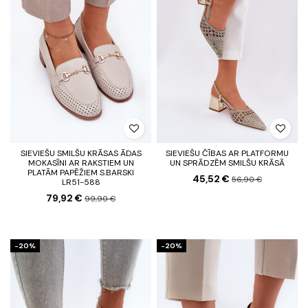
SIEVIEŠU SMILŠU KRĀSAS ĀDAS
SIEVIEŠU ČĪBAS AR PLATFORMU
MOKASĪNI AR RAKSTIEM UN
UN SPRĀDZĒM SMILŠU KRĀSĀ
PLATĀM PAPĒŽIEM S.BARSKI
45,52 €
56,90 €
LR51-588
79,92 €
99,90 €
-20%
-20%