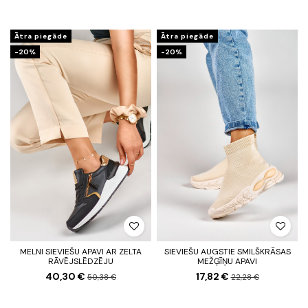
Ātra piegāde
Ātra piegāde
-20%
-20%
MELNI SIEVIEŠU APAVI AR ZELTA
SIEVIEŠU AUGSTIE SMILŠKRĀSAS
RĀVĒJSLĒDZĒJU
MEŽĢĪŅU APAVI
40,30 €
17,82 €
50,38 €
22,28 €