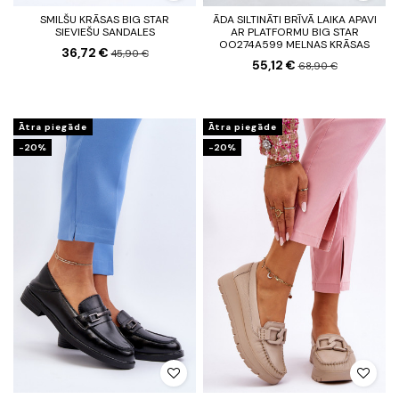
SMILŠU KRĀSAS BIG STAR
ĀDA SILTINĀTI BRĪVĀ LAIKA APAVI
SIEVIEŠU SANDALES
AR PLATFORMU BIG STAR
OO274A599 MELNAS KRĀSAS
36,72 €
45,90 €
55,12 €
68,90 €
Ātra piegāde
Ātra piegāde
-20%
-20%