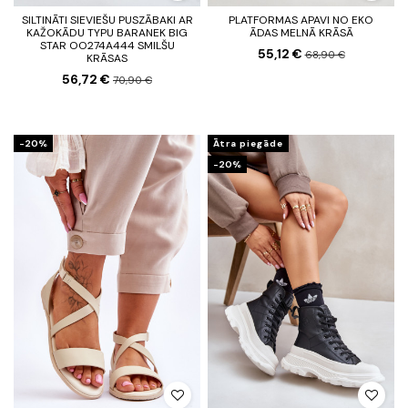
SILTINĀTI SIEVIEŠU PUSZĀBAKI AR
PLATFORMAS APAVI NO EKO
KAŽOKĀDU TYPU BARANEK BIG
ĀDAS MELNĀ KRĀSĀ
STAR OO274A444 SMILŠU
55,12 €
68,90 €
KRĀSAS
56,72 €
70,90 €
-20%
Ātra piegāde
-20%