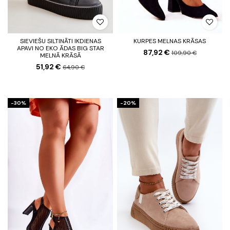
SIEVIEŠU SILTINĀTI IKDIENAS
KURPES MELNAS KRĀSAS
APAVI NO EKO ĀDAS BIG STAR
87,92 €
109,90 €
MELNĀ KRĀSĀ
51,92 €
64,90 €
-30%
-20%