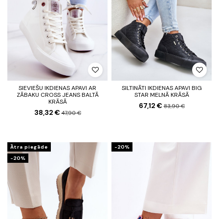
SIEVIEŠU IKDIENAS APAVI AR
SILTINĀTI IKDIENAS APAVI BIG
ZĀBAKU CROSS JEANS BALTĀ
STAR MELNĀ KRĀSĀ
KRĀSĀ
67,12 €
83,90 €
38,32 €
47,90 €
Ātra piegāde
-20%
-20%