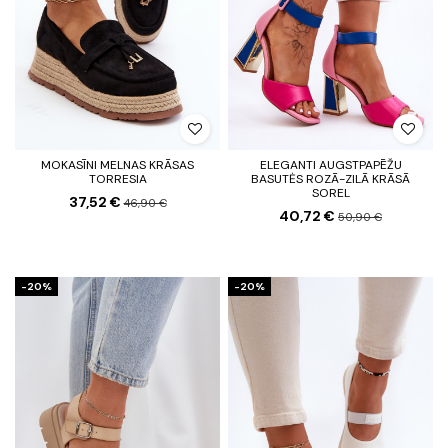
MOKASĪNI MELNAS KRĀSAS
ELEGANTI AUGSTPAPĒŽU
TORRESIA
BASUTĖS ROZĀ-ZILĀ KRĀSĀ
SOREL
37,52 €
46,90 €
40,72 €
50,90 €
-20%
-20%