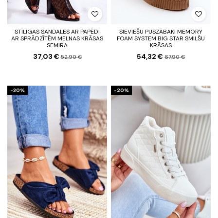
STILĪGAS SANDALES AR PAPĒDI
SIEVIEŠU PUSZĀBAKI MEMORY
AR SPRĀDZĪTĒM MELNAS KRĀSAS
FOAM SYSTEM BIG STAR SMILŠU
SEMIRA
KRĀSAS
37,03 €
54,32 €
52,90 €
67,90 €
-30%
-20%