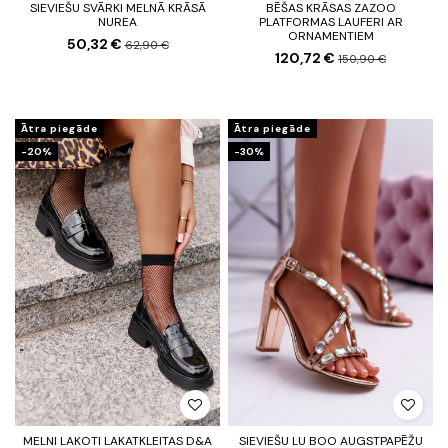
SIEVIEŠU SVĀRKI MELNĀ KRĀSĀ
BĒŠAS KRĀSAS ZAZOO
NUREA
PLATFORMAS LAUFERI AR
ORNAMENTIEM
50,32 €
62,90 €
120,72 €
150,90 €
Ātra piegāde
Ātra piegāde
-20%
-30%
MELNI LAKOTI LAKATKLEITAS D&A
SIEVIEŠU LU BOO AUGSTPAPĒŽU