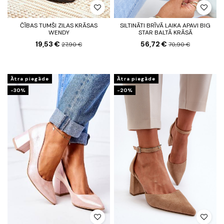
ČĪBAS TUMŠI ZILAS KRĀSAS
SILTINĀTI BRĪVĀ LAIKA APAVI BIG
WENDY
STAR BALTĀ KRĀSĀ
19,53 €
56,72 €
27,90 €
70,90 €
Ātra piegāde
Ātra piegāde
-30%
-20%