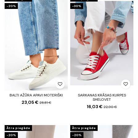
-20%
-30%
BALTI AŽŪRA APAVI MOTERIŠKI
SARKANAS KRĀSAS KURPES
SHELOVET
23,05 €
28,81 €
16,03 €
22,90 €
Ātra piegāde
Ātra piegāde
-20%
-20%