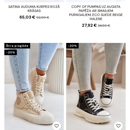
SATINA AUDUMA KURPES ROZĀ
COPY OF PUMPAS UZ AUGSTA
KRĀSAS
PAPĒŽA AR SMAILIEM
PURNGALIEM, ECO SUEDE BEIGE
65,03 €
92,90 €
HALENE
27,92 €
34,90 €
Ātra piegāde
-20%
-20%