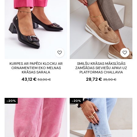
KURPES AR PAPĒDI KLOCKU AR
SMILŠU KRĀSAS MĀKSLĪGĀS
ORNAMENTIEM EKO MELNAS
ZAMŠĀDAS SIEVIEŠU APAVI UZ
KRĀSAS SARALA
PLATFORMAS CHALLAVIA
43,12 €
28,72 €
53,90 €
35,90 €
-20%
-20%