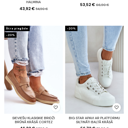
HALMINA
53,52 €
66,90 €
43,92 €
54,90 €
Ātra piegāde
-20%
-20%
SIEVIEŠU KLASISKIE BRIDŽI
BIG STAR APAVI AR PLATFORMU
BRŪNĀ KRĀSĀ CORTEZ
SILTINĀTI BALTĀ KRĀSĀ