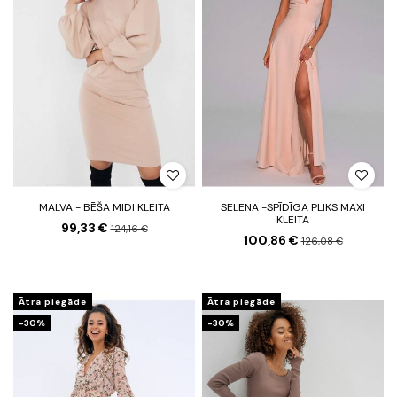
MALVA - BĒŠA MIDI KLEITA
SELENA -SPĪDĪGA PLIKS MAXI
KLEITA
99,33 €
124,16 €
100,86 €
126,08 €
Ātra piegāde
Ātra piegāde
-30%
-30%