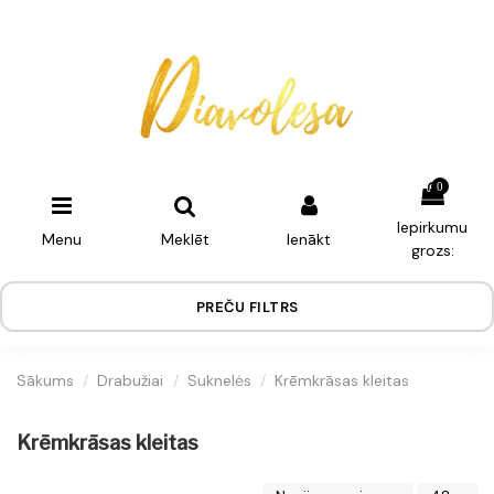
0
Iepirkumu
Menu
Meklēt
Ienākt
grozs:
PREČU FILTRS
Sākums
Drabužiai
Suknelės
Krēmkrāsas kleitas
Krēmkrāsas kleitas