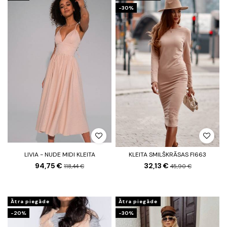
-30%
LIVIA - NUDE MIDI KLEITA
KLEITA SMILŠKRĀSAS FI663
94,75 €
32,13 €
118,44 €
45,90 €
Ātra piegāde
Ātra piegāde
-20%
-30%