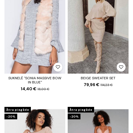
SUKNELĖ "SONIA MASSIVE BOW
BEIGE SWEATER SET
IN BLUE"
79,96 €
114,23 €
14,40 €
18,00 €
Ātra piegāde
Ātra piegāde
-20%
-20%