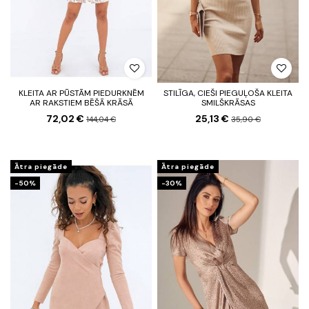
KLEITA AR PŪSTĀM PIEDURKNĒM
STILĪGA, CIEŠI PIEGUĻOŠA KLEITA
AR RAKSTIEM BĒŠĀ KRĀSĀ
SMILŠKRĀSAS
72,02 €
25,13 €
144,04 €
35,90 €
Ātra piegāde
Ātra piegāde
-50%
-30%