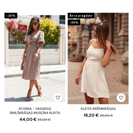
-20%
Ātra piegāde
-30%
ROSINA - VASARAS
KLEITA KRĒMKRĀSAS
SMILŠKRĀSAS MUSLĪNA KLEITA
18,20 €
26,00 €
44,00 €
55,00 €