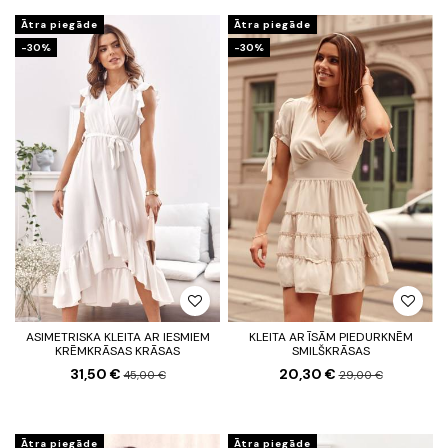
Ātra piegāde
Ātra piegāde
-30%
-30%
ASIMETRISKA KLEITA AR IESMIEM
KLEITA AR ĪSĀM PIEDURKNĒM
KRĒMKRĀSAS KRĀSAS
SMILŠKRĀSAS
31,50 €
20,30 €
45,00 €
29,00 €
Ātra piegāde
Ātra piegāde