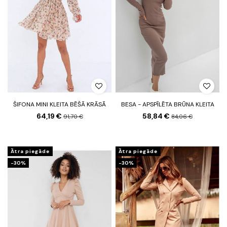
ŠIFONA MINI KLEITA BĒŠĀ KRĀSĀ
BESA - APSPĪLĒTA BRŪNA KLEITA
64,19 €
58,84 €
91,70 €
84,06 €
Ātra piegāde
Ātra piegāde
-30%
-30%