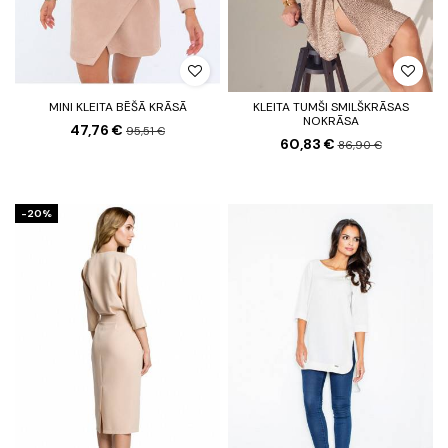
MINI KLEITA BĒŠĀ KRĀSĀ
KLEITA TUMŠI SMILŠKRĀSAS
NOKRĀSA
47,76 €
95,51 €
60,83 €
86,90 €
-20%