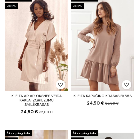
-30%
-30%
KLEITA AR APLOKSNES VEIDA
KLEITA KAPUČĪNO KRĀSAS FK558
KAKLA IZGRIEZUMU
24,50 €
35,00 €
SMILŠKRĀSAS
24,50 €
35,00 €
Ātra piegāde
Ātra piegāde