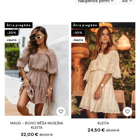
Naujienos pirmos
48
Ātra piegāde
Ātra piegāde
-20%
-30%
Jauns
Jauns
MAUD - BOHO BĒŠA MUSLĪNA
KLEITA
KLEITA
24,50 €
35,00 €
32,00 €
40,00 €