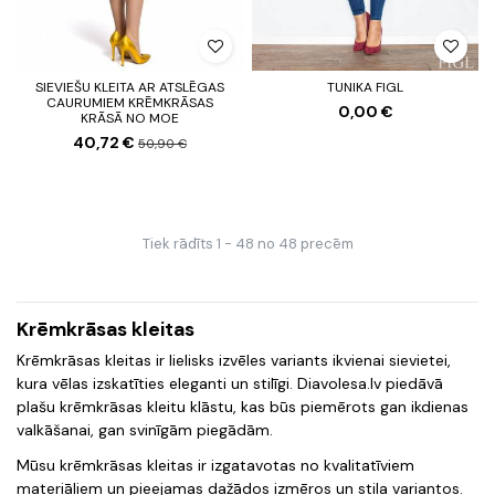
SIEVIEŠU KLEITA AR ATSLĒGAS
TUNIKA FIGL
CAURUMIEM KRĒMKRĀSAS
0,00 €
KRĀSĀ NO MOE
40,72 €
50,90 €
Tiek rādīts 1 - 48 no 48 precēm
Krēmkrāsas kleitas
Krēmkrāsas kleitas ir lielisks izvēles variants ikvienai sievietei,
kura vēlas izskatīties eleganti un stilīgi. Diavolesa.lv piedāvā
plašu krēmkrāsas kleitu klāstu, kas būs piemērots gan ikdienas
valkāšanai, gan svinīgām piegādām.
Mūsu krēmkrāsas kleitas ir izgatavotas no kvalitatīviem
materiāliem un pieejamas dažādos izmēros un stila variantos.