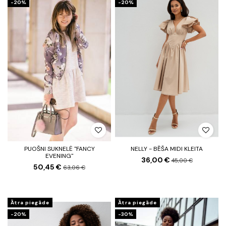
-20%
-20%
PUOŠNI SUKNELĖ "FANCY
NELLY - BĒŠA MIDI KLEITA
EVENING"
36,00 €
45,00 €
50,45 €
63,06 €
Ātra piegāde
Ātra piegāde
-20%
-30%