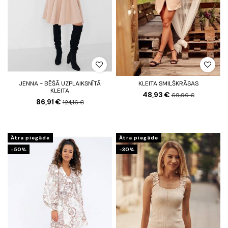
JENNA - BĒŠĀ UZPLAIKSNĪTĀ
KLEITA SMILŠKRĀSAS
KLEITA
48,93 €
69,90 €
86,91 €
124,16 €
Ātra piegāde
Ātra piegāde
-50%
-30%