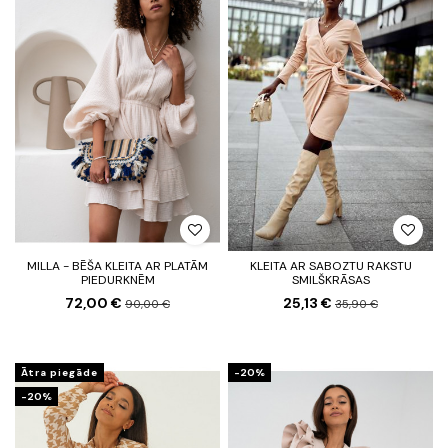
MILLA - BĒŠA KLEITA AR PLATĀM
KLEITA AR SABOZTU RAKSTU
PIEDURKNĒM
SMILŠKRĀSAS
72,00 €
25,13 €
90,00 €
35,90 €
Ātra piegāde
-20%
-20%