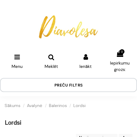
0
Iepirkumu
Menu
Meklēt
Ienākt
grozs:
PREČU FILTRS
Sākums
Avalynė
Balerinos
Lordsi
Lordsi