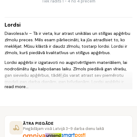
Tiek rādīts 1 - 4 no 4 precēm
Lordsi
Diavolesa.lv – Tā ir vieta, kur atrast unikālas un stilīgas apģērbu
zīmolu preces. Mēs esam pārliecināti, ka jūs atradīsiet to, ko
meklējat. Mūsu klāstā ir daudz zīmolu, tostarp lordsi. Lordsi ir
zīmols, kurš piedāvā kvalitatīvus un stilīgus apģērbus.
Lordsi apģērbi ir izgatavoti no augstvērtīgiem materiāliem, lai
nodrošinātu ilgu kalpošanas laiku. Zīmols piedāvā gan vīriešu,
gan sieviešu apģērbus, tādēļ jūs varat atrast sev piemērotu
modeli gan darba dienām, gan brīvdienām. Lordsi apģērbi ir
read more...
stilīgi un moderni, tādēļ tie lieliski papildinās jebkuru tēlu.
Vēlaties atrast kaut ko unikālu un stilīgu savai garderobei? Tad
Diavolesa.lv ir tā vieta, kur jums jāiet. Mēs piedāvājam plašu
lordsi zīmola apģērbu klāstu, lai jūs varētu izvēlēties sev
piemērotāko. Mēs esam pārliecināti, ka jūs atradīsiet to, ko
ĀTRA PIEGĀDE
meklējat.
Piegādājam visā Latvijā 3–9 darba dienu laikā
Neaizmirstiet, ka mēs piedāvājam ērtu un drošu pirkšanas