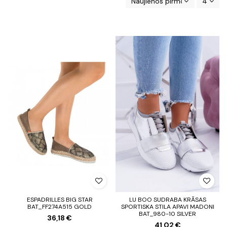
Naujienos pirmos
4
ESPADRILLES BIG STAR
LU BOO SUDRABA KRĀSAS
BAT_FF274A515 GOLD
SPORTISKA STILA APAVI MADONI
BAT_980-10 SILVER
36,18 €
41,02 €