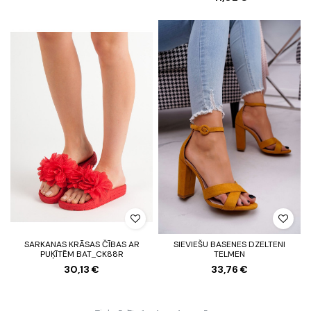
SARKANAS KRĀSAS ČĪBAS AR
SIEVIEŠU BASENES DZELTENI
PUĶĪTĒM BAT_CK88R
TELMEN
30,13 €
33,76 €