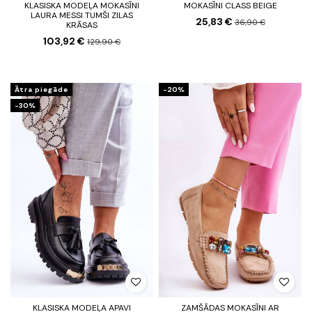
KLASISKA MODEĻA MOKASĪNI
MOKASĪNI CLASS BEIGE
LAURA MESSI TUMŠI ZILAS
25,83 €
36,90 €
KRĀSAS
103,92 €
129,90 €
Ātra piegāde
-20%
-30%
KLASISKA MODEĻA APAVI
ZAMŠĀDAS MOKASĪNI AR