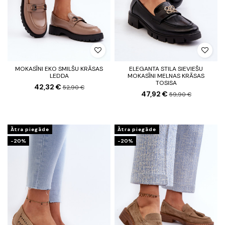
MOKASĪNI EKO SMILŠU KRĀSAS
ELEGANTA STILA SIEVIEŠU
LEDDA
MOKASĪNI MELNAS KRĀSAS
TOSISA
42,32 €
52,90 €
47,92 €
59,90 €
Ātra piegāde
Ātra piegāde
-20%
-20%