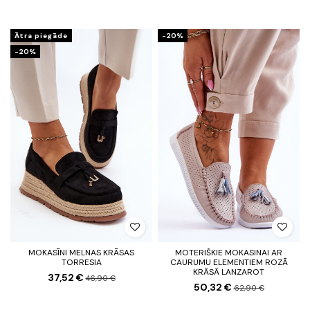
Ātra piegāde
-20%
-20%
MOKASĪNI MELNAS KRĀSAS
MOTERIŠKIE MOKASINAI AR
TORRESIA
CAURUMU ELEMENTIEM ROZĀ
KRĀSĀ LANZAROT
37,52 €
46,90 €
50,32 €
62,90 €