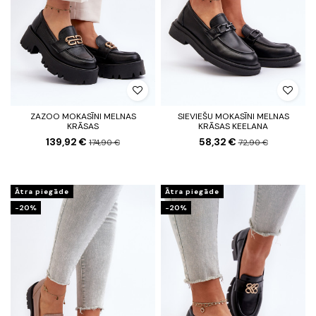
ZAZOO MOKASĪNI MELNAS
SIEVIEŠU MOKASĪNI MELNAS
KRĀSAS
KRĀSAS KEELANA
139,92 €
58,32 €
174,90 €
72,90 €
Ātra piegāde
Ātra piegāde
-20%
-20%