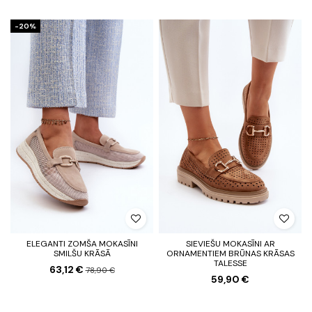
-20%
ELEGANTI ZOMŠA MOKASĪNI
SIEVIEŠU MOKASĪNI AR
SMILŠU KRĀSĀ
ORNAMENTIEM BRŪNAS KRĀSAS
TALESSE
63,12 €
78,90 €
59,90 €