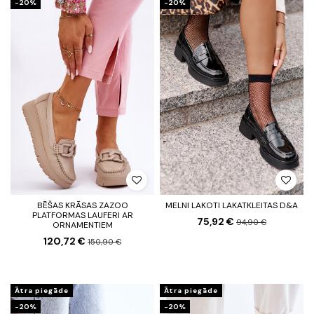
-20%
-20%
BĒŠAS KRĀSAS ZAZOO
MELNI LAKOTI LAKATKLEITAS D&A
PLATFORMAS LAUFERI AR
75,92 €
94,90 €
ORNAMENTIEM
120,72 €
150,90 €
Ātra piegāde
Ātra piegāde
-20%
-20%