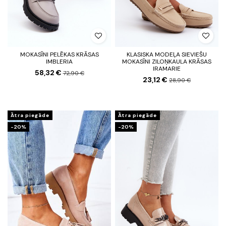
MOKASĪNI PELĒKAS KRĀSAS
KLASISKA MODEĻA SIEVIEŠU
IMBLERIA
MOKASĪNI ZILOŅKAULA KRĀSAS
IRAMARIE
58,32 €
72,90 €
23,12 €
28,90 €
Ātra piegāde
Ātra piegāde
-20%
-20%