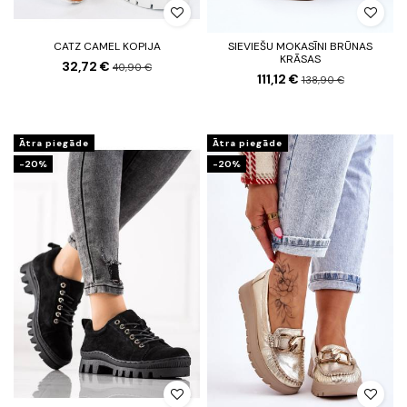
CATZ CAMEL KOPIJA
SIEVIEŠU MOKASĪNI BRŪNAS
KRĀSAS
32,72 €
40,90 €
111,12 €
138,90 €
Ātra piegāde
Ātra piegāde
-20%
-20%