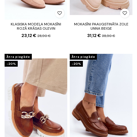
KLASISKA MODEĻA MOKASĪNI
MOKASĪNI PAAUGSTINĀTA ZOLE
ROZĀ KRĀSAS OLEVIN
UNNA BEIGE
23,12 €
31,12 €
28,90 €
38,90 €
Ātra piegāde
Ātra piegāde
-20%
-20%