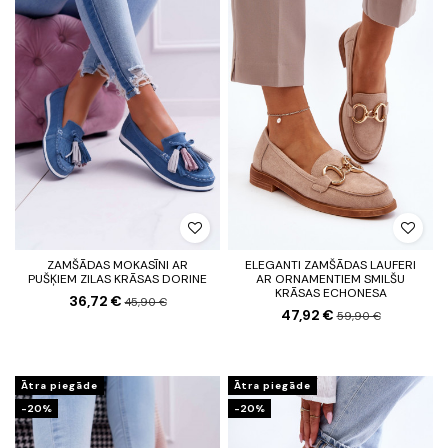
ZAMŠĀDAS MOKASĪNI AR
ELEGANTI ZAMŠĀDAS LAUFERI
PUŠĶIEM ZILAS KRĀSAS DORINE
AR ORNAMENTIEM SMILŠU
KRĀSAS ECHONESA
36,72 €
45,90 €
47,92 €
59,90 €
Ātra piegāde
Ātra piegāde
-20%
-20%