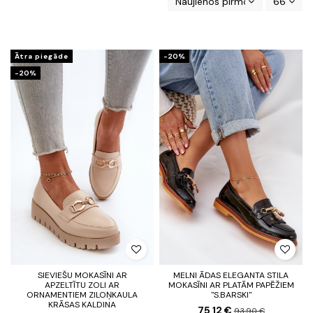
Naujienos pirmos
66
Ātra piegāde
-20%
-20%
SIEVIEŠU MOKASĪNI AR
MELNI ĀDAS ELEGANTA STILA
APZELTĪTU ZOLI AR
MOKASĪNI AR PLATĀM PAPĒŽIEM
ORNAMENTIEM ZILOŅKAULA
"S.BARSKI"
KRĀSAS KALDINA
75,12 €
93,90 €