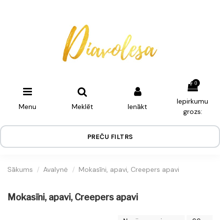
0
Iepirkumu
Menu
Meklēt
Ienākt
grozs:
PREČU FILTRS
Sākums
Avalynė
Mokasīni, apavi, Creepers apavi
Mokasīni, apavi, Creepers apavi