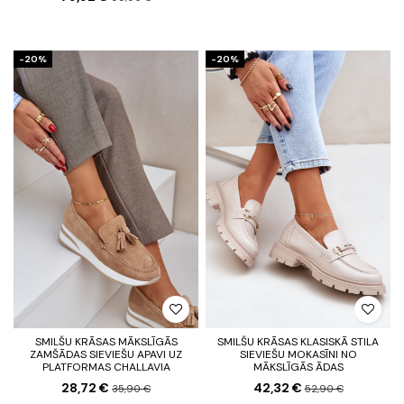
-20%
-20%
SMILŠU KRĀSAS MĀKSLĪGĀS
SMILŠU KRĀSAS KLASISKĀ STILA
ZAMŠĀDAS SIEVIEŠU APAVI UZ
SIEVIEŠU MOKASĪNI NO
PLATFORMAS CHALLAVIA
MĀKSLĪGĀS ĀDAS
28,72 €
42,32 €
35,90 €
52,90 €