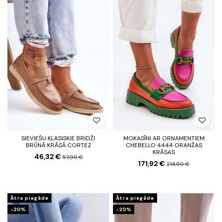
SIEVIEŠU KLASISKIE BRIDŽI
MOKASĪNI AR ORNAMENTIEM
BRŪNĀ KRĀSĀ CORTEZ
CHEBELLO 4444 ORANŽAS
KRĀSAS
46,32 €
57,90 €
171,92 €
214,90 €
Ātra piegāde
Ātra piegāde
-20%
-20%