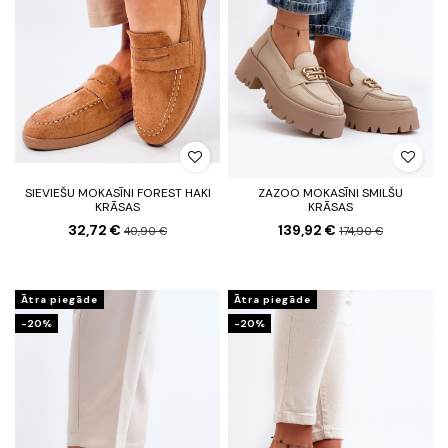
SIEVIEŠU MOKASĪNI FOREST HAKI
ZAZOO MOKASĪNI SMILŠU
KRĀSAS
KRĀSAS
32,72 €
139,92 €
40,90 €
174,90 €
Ātra piegāde
Ātra piegāde
-20%
-20%