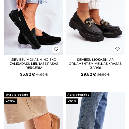
SIEVIEŠU MOKASĪNI NO EKO
SIEVIEŠU MOKASĪNI AR
ZAMŠĀDASU MELNAS KRĀSAS
ORNAMENTIEM MELNAS KRĀSAS
RERCERIA
GARGI
35,92 €
29,52 €
44,90 €
36,90 €
Ātra piegāde
Ātra piegāde
-20%
-20%