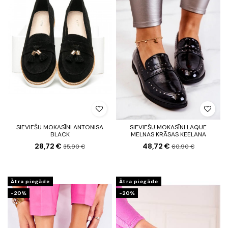
SIEVIEŠU MOKASĪNI ANTONISA
SIEVIEŠU MOKASĪNI LAQUE
BLACK
MELNAS KRĀSAS KEELANA
28,72 €
48,72 €
35,90 €
60,90 €
Ātra piegāde
Ātra piegāde
-20%
-20%