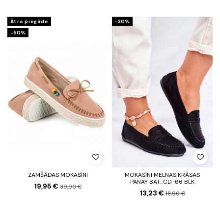
Ātra piegāde
-30%
-50%
ZAMŠĀDAS MOKASĪNI
MOKASĪNI MELNAS KRĀSAS
PANAY BAT_CD-66 BLK
19,95 €
39,90 €
13,23 €
18,90 €