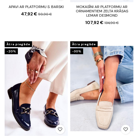
APAVI AR PLATFORMU S. BARSKI
MOKASĪNI AR PLATFORMU AR
ORNAMENTIEM ZELTA KRĀSAS
47,92 €
59,90 €
LEMAR DESMOND
107,92 €
134,90 €
Ātra piegāde
Ātra piegāde
-20%
-30%