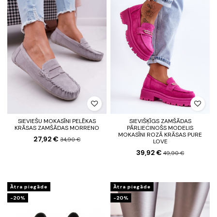
SIEVIEŠU MOKASĪNI PELĒKAS
SIEVIŠĶĪGS ZAMŠĀDAS
KRĀSAS ZAMŠĀDAS MORRENO
PĀRLIECINOŠS MODELIS
MOKASĪNI ROZĀ KRĀSAS PURE
27,92 €
34,90 €
LOVE
39,92 €
49,90 €
Ātra piegāde
Ātra piegāde
-20%
-20%