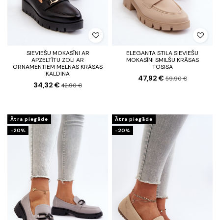
SIEVIEŠU MOKASĪNI AR
ELEGANTA STILA SIEVIEŠU
APZELTĪTU ZOLI AR
MOKASĪNI SMILŠU KRĀSAS
ORNAMENTIEM MELNAS KRĀSAS
TOSISA
KALDINA
47,92 €
59,90 €
34,32 €
42,90 €
Ātra piegāde
Ātra piegāde
-20%
-20%