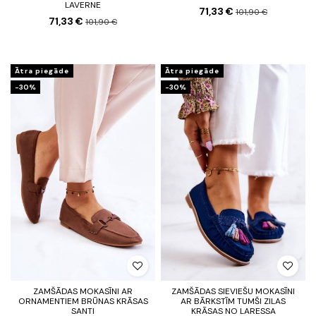
LAVERNE
71,33 €
101,90 €
71,33 €
101,90 €
Ātra piegāde
Ātra piegāde
-30%
-30%
ZAMŠĀDAS MOKASĪNI AR
ZAMŠĀDAS SIEVIEŠU MOKASĪNI
ORNAMENTIEM BRŪNAS KRĀSAS
AR BĀRKSTĪM TUMŠI ZILAS
SANTI
KRĀSAS NO LARESSA