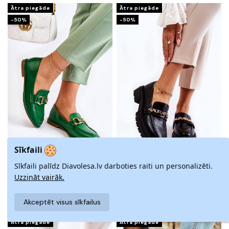
Ātra piegāde
Ātra piegāde
-50%
-50%
Sīkfaili
Sīkfaili palīdz Diavolesa.lv darboties raiti un personalizēti.
MOKASĪNI ZAĻAS KRĀSAS NO
MOKASĪNI FASHION LA.FI
CORISO
Uzzināt vairāk.
22,95 €
45,90 €
18,95 €
37,90 €
Akceptēt visus sīkfailus
Ātra piegāde
Ātra piegāde