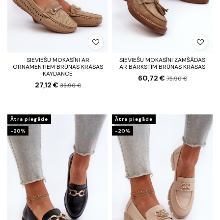
SIEVIEŠU MOKASĪNI AR
SIEVIEŠU MOKASĪNI ZAMŠĀDAS
ORNAMENTIEM BRŪNAS KRĀSAS
AR BĀRKSTĪM BRŪNAS KRĀSAS
KAYDANCE
60,72 €
75,90 €
27,12 €
33,90 €
Ātra piegāde
Ātra piegāde
-20%
-20%