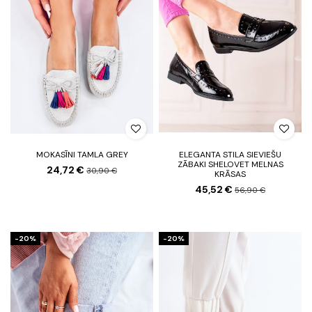
MOKASĪNI TAMLA GREY
ELEGANTA STILA SIEVIEŠU
ZĀBAKI SHELOVET MELNAS
24,72 €
30,90 €
KRĀSAS
45,52 €
56,90 €
-20%
-20%