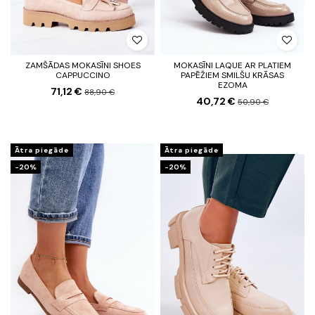
ZAMŠĀDAS MOKASĪNI SHOES
MOKASĪNI LAQUE AR PLATIEM
CAPPUCCINO
PAPĒŽIEM SMILŠU KRĀSAS
EZOMA
71,12 €
88,90 €
40,72 €
50,90 €
Ātra piegāde
Ātra piegāde
-20%
-20%