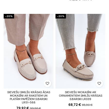
-20%
-20%
SIEVIEŠU SMILŠU KRĀSAS ĀDAS
SIEVIEŠU MOKASĪNI AR
MOKASĪNI AR RAKSTIEM UN
ORNAMENTIEM SMILŠU KRĀSAS
PLATĀM PAPĒŽIEM S.BARSKI
S.BARSKI LR339
LR51-588
68,72 €
85,90 €
79,92 €
99,90 €