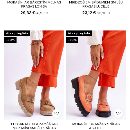
MOKASĪNI AR BĀRKSTĪM MELNAS
MIRDZOŠIEM SPĪDUMIEM SMILŠU
KRĀSAS LONISA
KRĀSAS LUCILLE
29,33 €
23,12 €
41,90 €
28,90 €
Ātra piegāde
Ātra piegāde
-30%
-30%
ELEGANTA STILA ZAMŠĀDAS
MOKASĪNI ORANŽAS KRĀSAS
MOKASĪNI SMILŠU KRĀSAS
AGATHE