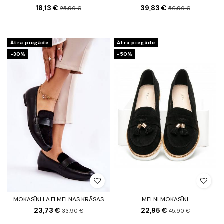
18,13 €
39,83 €
25,90 €
56,90 €
Ātra piegāde
Ātra piegāde
-30%
-50%
MOKASĪNI LA.FI MELNAS KRĀSAS
MELNI MOKASĪNI
23,73 €
22,95 €
33,90 €
45,90 €