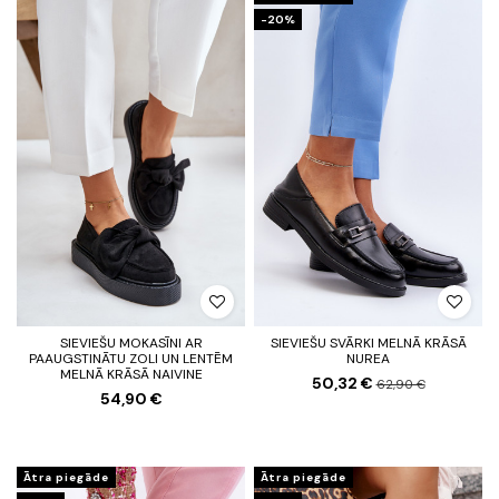
-20%
SIEVIEŠU MOKASĪNI AR
SIEVIEŠU SVĀRKI MELNĀ KRĀSĀ
PAAUGSTINĀTU ZOLI UN LENTĒM
NUREA
MELNĀ KRĀSĀ NAIVINE
50,32 €
62,90 €
54,90 €
Ātra piegāde
Ātra piegāde