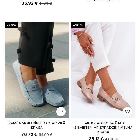
35,92 €
44,90 €
-20%
-20%
ZAMŠA MOKASĪNI BIG STAR ZILĀ
LAKUOTAS MOKASĪNAS
KRĀSĀ
SIEVIETĒM AR SPRĀDZĒM MELNĀ
KRĀSĀ
76,72 €
95,90 €
35,12 €
43,90 €