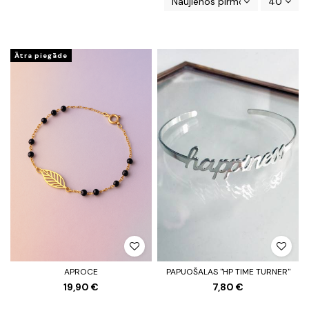
Naujienos pirmos
40
Ātra piegāde
APROCE
PAPUOŠALAS "HP TIME TURNER"
19,90 €
7,80 €