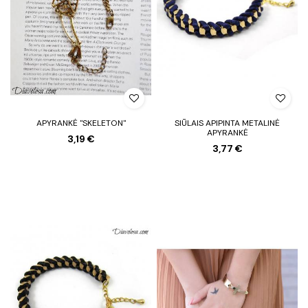
APYRANKĖ "SKELETON"
SIŪLAIS APIPINTA METALINĖ
APYRANKĖ
3,19 €
3,77 €