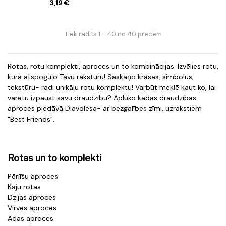
3,19 €
Tiek rādīts 1 - 40 no 40 precēm
Rotas, rotu komplekti, aproces un to kombinācijas. Izvēlies rotu,
kura atspoguļo Tavu raksturu! Saskaņo krāsas, simbolus,
tekstūru- radi unikālu rotu komplektu! Varbūt meklē kaut ko, lai
varētu izpaust savu draudzību? Aplūko kādas draudzības
aproces piedāvā Diavolesa- ar bezgalībes zīmi, uzrakstiem
"Best Friends".
Rotas un to komplekti
Pērlīšu aproces
Kāju rotas
Dzijas aproces
Virves aproces
Ādas aproces