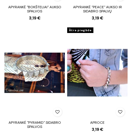
APYRANKĖ "BOKŠTELIAI" AUKSO
APYRANKĖ "PEACE" AUKSO IR
SPALVOS
SIDABRO SPALVŲ
3,19 €
3,19 €
Ātra piegāde
APYRANKĖ "PYRAMID" SIDABRO
APROCE
SPALVOS
3,19 €