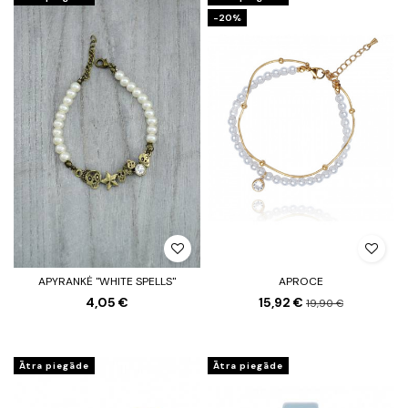
-20%
APYRANKĖ "WHITE SPELLS"
APROCE
4,05 €
15,92 €
19,90 €
Ātra piegāde
Ātra piegāde