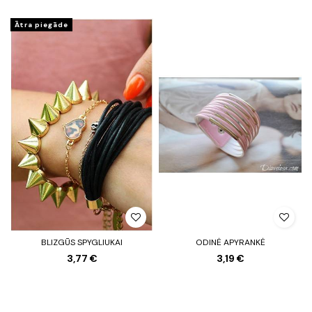
Ātra piegāde
BLIZGŪS SPYGLIUKAI
ODINĖ APYRANKĖ
3,77 €
3,19 €