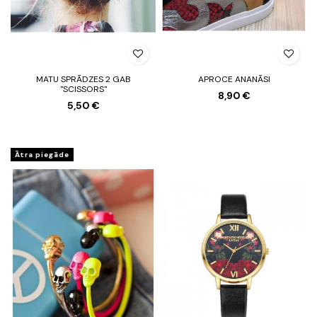
MATU SPRĀDZES 2 GAB
APROCE ANANĀSI
"SCISSORS"
8,90 €
5,50 €
Ātra piegāde