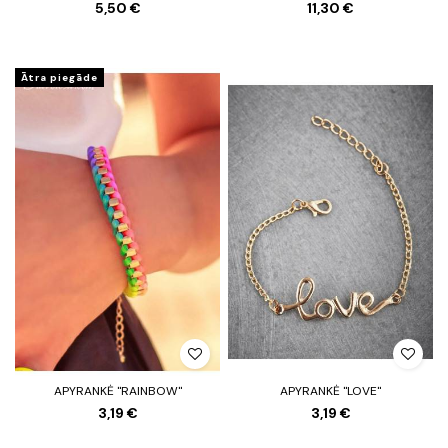
5,50 €
11,30 €
Ātra piegāde
APYRANKĖ "RAINBOW"
APYRANKĖ "LOVE"
3,19 €
3,19 €