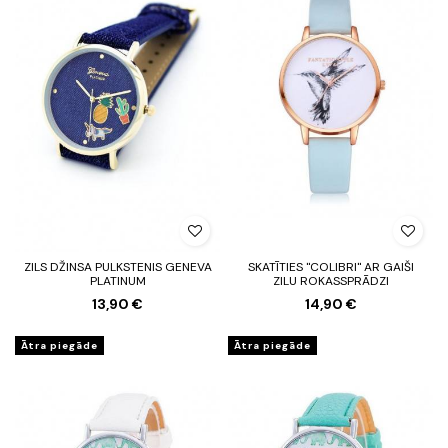
ZILS DŽINSA PULKSTENIS GENEVA
SKATĪTIES "COLIBRI" AR GAIŠI
PLATINUM
ZILU ROKASSPRĀDZI
13,90 €
14,90 €
Ātra piegāde
Ātra piegāde