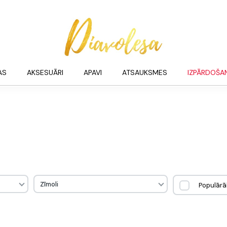
AS
AKSESUĀRI
APAVI
ATSAUKSMES
IZPĀRDOŠA
Zīmoli
Populārā