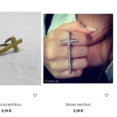
S SU KRYŽELIU
ŽIEDAS "KRYŽIUS"
3,19 €
3,19 €