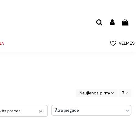
VĒLMES
NA
Naujienos pirmos
7
Ātra piegāde
kās preces
4