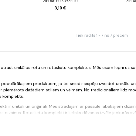
ŽIEDAS SU KRYŽELIU
ŽIEDA
3,19 €
Tiek rādīts 1 - 7 no 7 precēm
 kur atrast unikālos rotu un rotaslietu komplektus. Mēs esam lepni uz 
 populārākajiem produktiem, jo tie sniedz iespēju izveidot unikālu un
s ir piemērots dažādiem stiliem un vēlmēm. No tradicionāliem līdz m
u komplektu.
kti ir unikāli un oriģināli. Mēs strādājam ar pasaulē labākajiem dizai
 dizainus. Rotaslietu komplekti ir lielisks dāvanas izvēle jebkurās sv
atrast unikālos un stilīgus rotu un rotaslietu komplektus. Mēs esam l
. Apmeklējiet mūsu veikalu vai pasūtiet preces tiešsaistē un saņemie