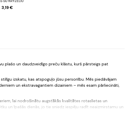
S SU KRYŽELIU
3,19 €
savu plašo un daudzveidīgo preču klāstu, kurš pārsteigs pat
 stilīgu izskatu, kas atspoguļo jūsu personību. Mēs piedāvājam
oderniem un ekstravagantiem dizainiem – mēs esam pārliecināti,
neriem, lai nodrošinātu augstākās kvalitātes rotaslietas un
ētku un īpašās dienās, jo tie sniedz iespēju radīt neaizmirstamu un
epni uz savu klientu apkalpošanu un esam gatavi palīdzēt jums
t tos ērti un ātri. Mēs esam gatavi uzņemties jebkuru