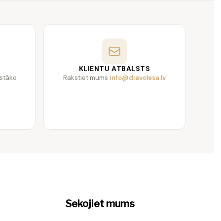
ātes materiāliem un pēc jaunākajiem dizaina tendencēm. Mēs
KLIENTU ATBALSTS
gstāko
Rakstiet mums
info@diavolesa.lv
enās. Tie sniedz iespēju radīt neaizmirstamu un stilīgu atmiņu.
Sekojiet mums