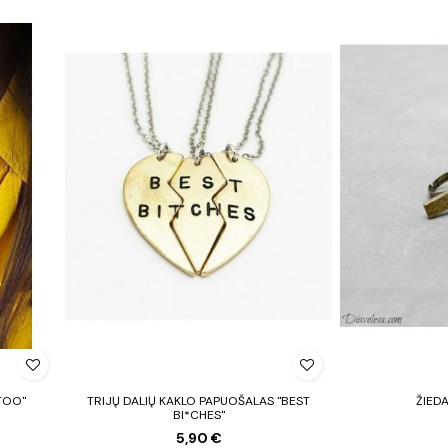
TOO"
TRIJŲ DALIŲ KAKLO PAPUOŠALAS "BEST
ŽIEDA
BI*CHES"
5,90 €