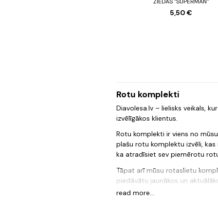
ŽIEDAS "SUPERMAN"
5,50 €
Rotu komplekti
Diavolesa.lv – lielisks veikals,
izvēlīgākos klientus.
Rotu komplekti ir viens no mūsu
plašu rotu komplektu izvēli, ka
ka atradīsiet sev piemērotu rot
Tāpat arī mūsu rotaslietu komple
piedāvātu jaunākos un aktuālākos
stilīgu atmiņu.
read more...
Diavolesa.lv – tā ir vieta, kur 
izvēlēties piemērotāko produktu