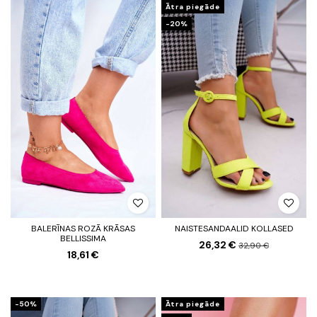
Ātra piegāde
-20%
BALERĪNAS ROZĀ KRĀSAS
NAISTESANDAALID KOLLASED
BELLISSIMA
26,32 €
32,90 €
18,61 €
-50%
Ātra piegāde