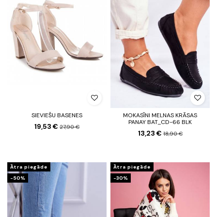
SIEVIEŠU BASENES
MOKASĪNI MELNAS KRĀSAS
PANAY BAT_CD-66 BLK
19,53 €
27,90 €
13,23 €
18,90 €
Ātra piegāde
Ātra piegāde
-50%
-30%