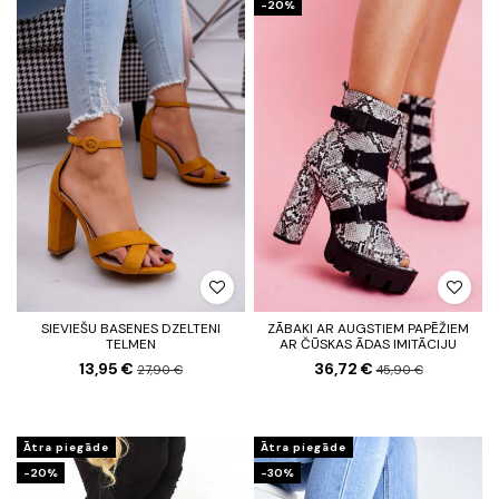
-20%
SIEVIEŠU BASENES DZELTENI
ZĀBAKI AR AUGSTIEM PAPĒŽIEM
TELMEN
AR ČŪSKAS ĀDAS IMITĀCIJU
13,95 €
36,72 €
27,90 €
45,90 €
Ātra piegāde
Ātra piegāde
-20%
-30%