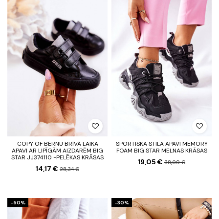
COPY OF BĒRNU BRĪVĀ LAIKA
SPORTISKA STILA APAVI MEMORY
APAVI AR LIPĪGĀM AIZDARĒM BIG
FOAM BIG STAR MELNAS KRĀSAS
STAR JJ374110 -PELĒKAS KRĀSAS
19,05 €
38,09 €
14,17 €
28,34 €
-50%
-30%