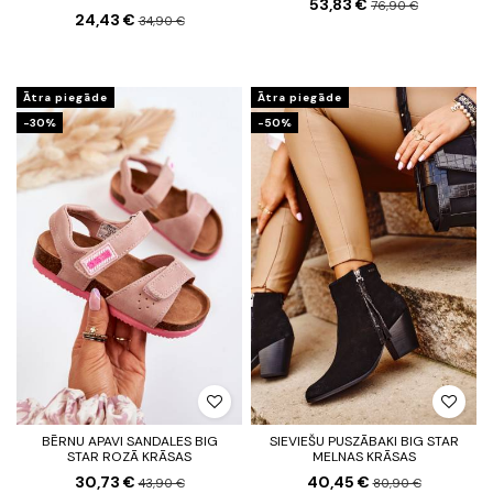
53,83 €
76,90 €
24,43 €
34,90 €
Ātra piegāde
Ātra piegāde
-30%
-50%
BĒRNU APAVI SANDALES BIG
SIEVIEŠU PUSZĀBAKI BIG STAR
STAR ROZĀ KRĀSAS
MELNAS KRĀSAS
30,73 €
40,45 €
43,90 €
80,90 €