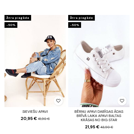
Ātra piegāde
Ātra piegāde
-50%
-50%
SIEVIEŠU APAVI
BĒRNU APAVI DABĪGAS ĀDAS
BRĪVĀ LAIKA APAVI BALTAS
20,95 €
41,90 €
KRĀSAS NO BIG STAR
21,95 €
43,90 €