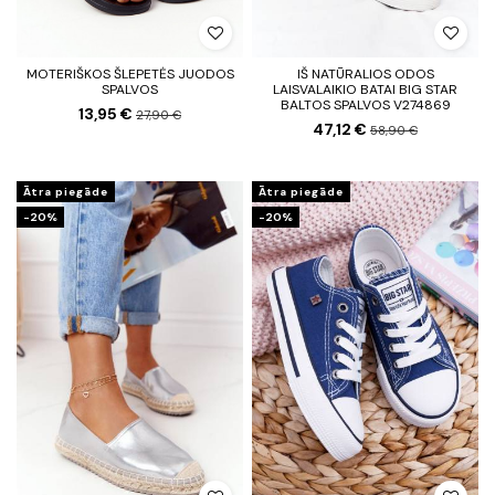
MOTERIŠKOS ŠLEPETĖS JUODOS
IŠ NATŪRALIOS ODOS
SPALVOS
LAISVALAIKIO BATAI BIG STAR
BALTOS SPALVOS V274869
13,95 €
27,90 €
47,12 €
58,90 €
Ātra piegāde
Ātra piegāde
-20%
-20%