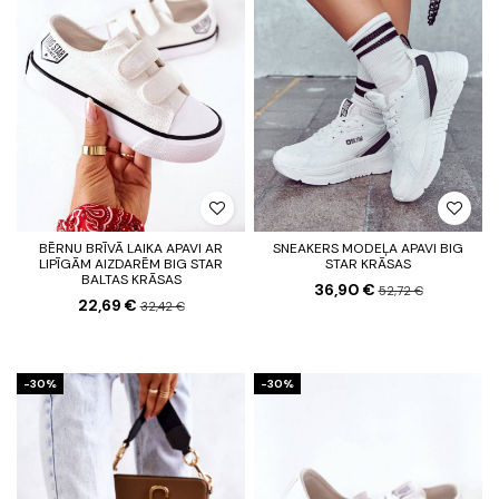
BĒRNU BRĪVĀ LAIKA APAVI AR
SNEAKERS MODEĻA APAVI BIG
LIPĪGĀM AIZDARĒM BIG STAR
STAR KRĀSAS
BALTAS KRĀSAS
36,90 €
52,72 €
22,69 €
32,42 €
-30%
-30%