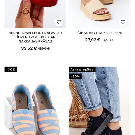
BĒRNU APAVI SPORTA APAVI AR
ČĪBAS BIG STAR DZELTENI
LĪDZENU ZOLI BIG STAR
27,92 €
34,90 €
SARKANAS KRĀSAS
33,52 €
41,90 €
-30%
Ātra piegāde
-20%