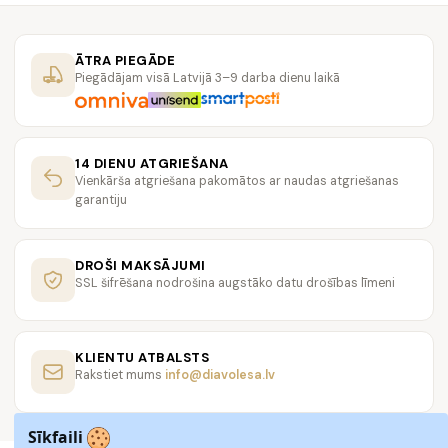
ĀTRA PIEGĀDE
Piegādājam visā Latvijā 3–9 darba dienu laikā
14 DIENU ATGRIEŠANA
Vienkārša atgriešana pakomātos ar naudas atgriešanas
garantiju
DROŠI MAKSĀJUMI
SSL šifrēšana nodrošina augstāko datu drošības līmeni
KLIENTU ATBALSTS
Rakstiet mums
info@diavolesa.lv
Sīkfaili