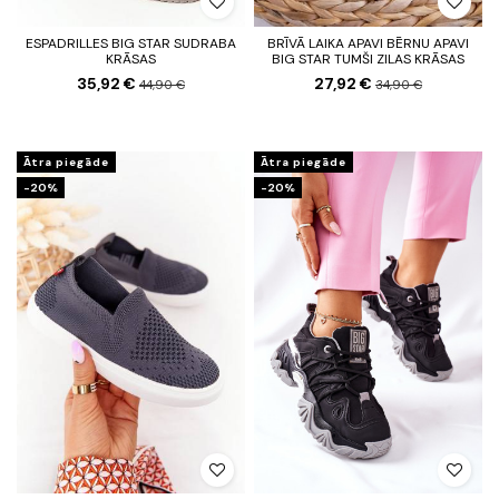
ESPADRILLES BIG STAR SUDRABA
BRĪVĀ LAIKA APAVI BĒRNU APAVI
KRĀSAS
BIG STAR TUMŠI ZILAS KRĀSAS
35,92 €
27,92 €
44,90 €
34,90 €
Ātra piegāde
Ātra piegāde
-20%
-20%