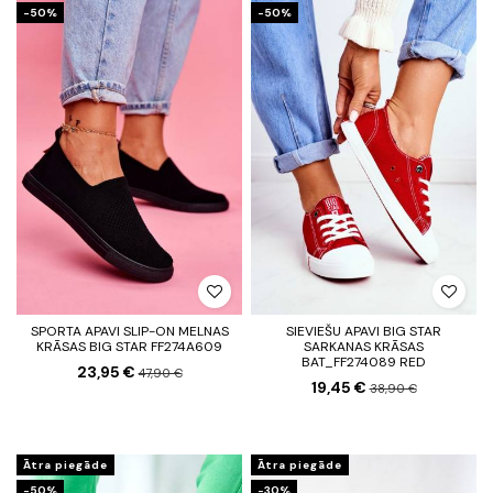
-50%
-50%
SPORTA APAVI SLIP-ON MELNAS
SIEVIEŠU APAVI BIG STAR
KRĀSAS BIG STAR FF274A609
SARKANAS KRĀSAS
BAT_FF274089 RED
23,95 €
47,90 €
19,45 €
38,90 €
Ātra piegāde
Ātra piegāde
-50%
-30%