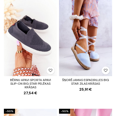
BĒRNU APAVI SPORTA APAVI
ŠŅORĒJAMAS ESPADRILLES BIG
SLIP-ON BIG STAR PELĒKAS
STAR ZILAS KRĀSAS
KRĀSAS
25,91 €
27,54 €
-50%
-50%