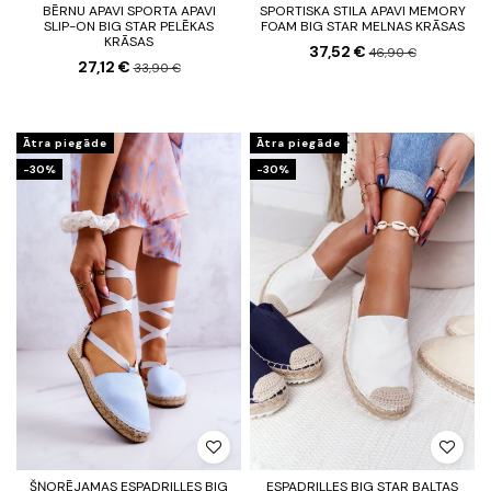
BĒRNU APAVI SPORTA APAVI
SPORTISKA STILA APAVI MEMORY
SLIP-ON BIG STAR PELĒKAS
FOAM BIG STAR MELNAS KRĀSAS
KRĀSAS
37,52 €
46,90 €
27,12 €
33,90 €
Ātra piegāde
Ātra piegāde
-30%
-30%
ŠŅORĒJAMAS ESPADRILLES BIG
ESPADRILLES BIG STAR BALTAS