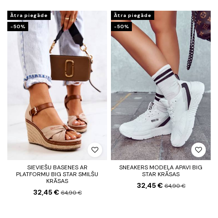
Ātra piegāde
Ātra piegāde
-50%
-50%
SIEVIEŠU BASENES AR
SNEAKERS MODEĻA APAVI BIG
PLATFORMU BIG STAR SMILŠU
STAR KRĀSAS
KRĀSAS
32,45 €
64,90 €
32,45 €
64,90 €