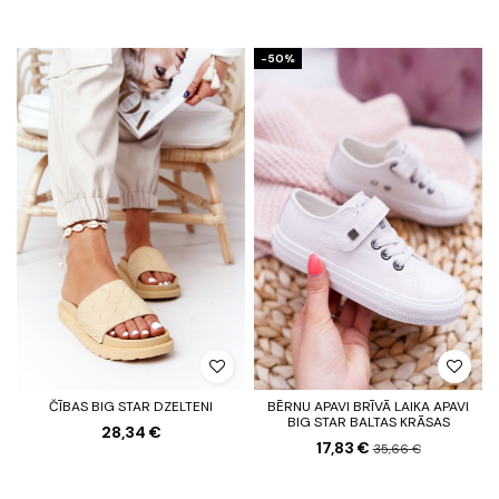
-50%
ČĪBAS BIG STAR DZELTENI
BĒRNU APAVI BRĪVĀ LAIKA APAVI
BIG STAR BALTAS KRĀSAS
28,34 €
17,83 €
35,66 €