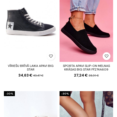
VĪRIEŠU BRĪVĀ LAIKA APAVI BIG
SPORTA APAVI SLIP-ON MELNAS
STAR
KRĀSAS BIG STAR FF274A609
34,63 €
27,24 €
49,47 €
38,91 €
-30%
-30%