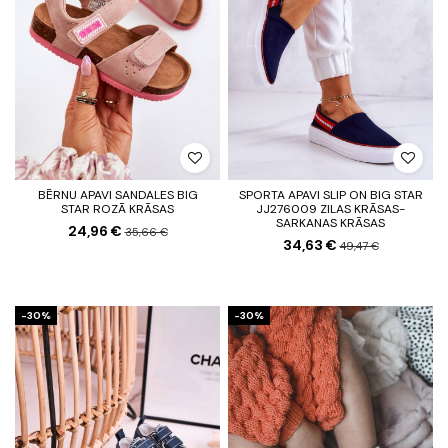
BĒRNU APAVI SANDALES BIG
SPORTA APAVI SLIP ON BIG STAR
STAR ROZĀ KRĀSAS
JJ276009 ZILAS KRĀSAS-
SARKANAS KRĀSAS
24,96 €
35,66 €
34,63 €
49,47 €
-30%
-30%