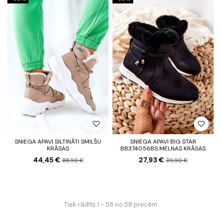
SNIEGA APAVI SILTINĀTI SMILŠU
SNIEGA APAVI BIG STAR
KRĀSAS
BB374056BS MELNAS KRĀSAS
44,45 €
27,93 €
88,90 €
39,90 €
Tiek rādīts 1 - 58 no 58 precēm