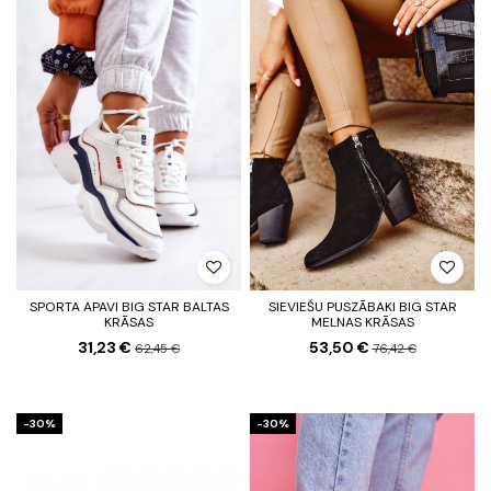
SPORTA APAVI BIG STAR BALTAS
SIEVIEŠU PUSZĀBAKI BIG STAR
KRĀSAS
MELNAS KRĀSAS
31,23 €
53,50 €
62,45 €
76,42 €
-30%
-30%