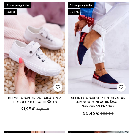
Ātra piegāde
Ātra piegāde
-50%
-50%
BĒRNU APAVI BRĪVĀ LAIKA APAVI
SPORTA APAVI SLIP ON BIG STAR
BIG STAR BALTAS KRĀSAS
JJ276009 ZILAS KRĀSAS-
SARKANAS KRĀSAS
21,95 €
43,90 €
30,45 €
60,90 €