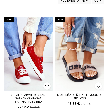
Naujienos pirmos
58
-30%
-30%
SIEVIEŠU APAVI BIG STAR
MOTERIŠKOS ŠLEPETĖS JUODOS
SARKANAS KRĀSAS
SPALVOS
BAT_FF274089 RED
15,86 €
22,66 €
22,12 €
31,60 €