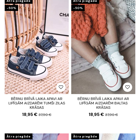
Ātra piegāde
Ātra piegāde
-50%
-50%
BĒRNU BRĪVĀ LAIKA APAVI AR
BĒRNU BRĪVĀ LAIKA APAVI AR
LIPĪGĀM AIZDARĒM TUMŠI ZILAS
LIPĪGĀM AIZDARĒM BALTAS
KRĀSAS
KRĀSAS
18,95 €
18,95 €
37,90 €
37,90 €
Ātra piegāde
Ātra piegāde