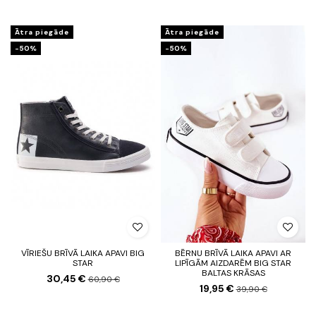
Ātra piegāde
Ātra piegāde
-50%
-50%
VĪRIEŠU BRĪVĀ LAIKA APAVI BIG
BĒRNU BRĪVĀ LAIKA APAVI AR
STAR
LIPĪGĀM AIZDARĒM BIG STAR
BALTAS KRĀSAS
30,45 €
60,90 €
19,95 €
39,90 €