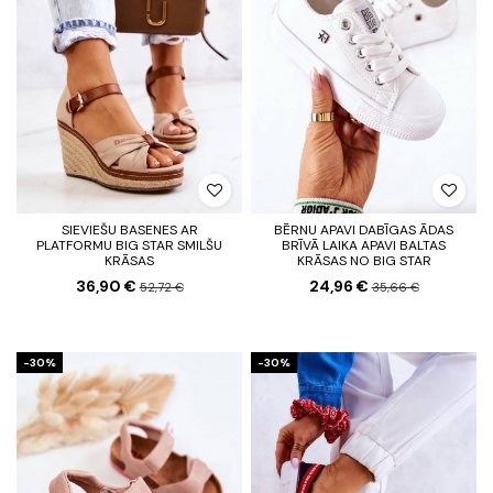
SIEVIEŠU BASENES AR
BĒRNU APAVI DABĪGAS ĀDAS
PLATFORMU BIG STAR SMILŠU
BRĪVĀ LAIKA APAVI BALTAS
KRĀSAS
KRĀSAS NO BIG STAR
36,90 €
24,96 €
52,72 €
35,66 €
-30%
-30%