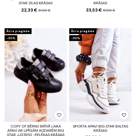
STAR ZILAS KRĀSAS
KRĀSAS
22,33 €
33,53 €
31,90 €
47,90 €
Ātra piegāde
Ātra piegāde
-30%
-30%
COPY OF BĒRNU BRĪVĀ LAIKA
SPORTA APAVI BIG STAR BALTAS
APAVI AR LIPĪGĀM AIZDARĒM BIG
KRĀSAS
STAR JJ374110 -PELĒKAS KRĀSAS