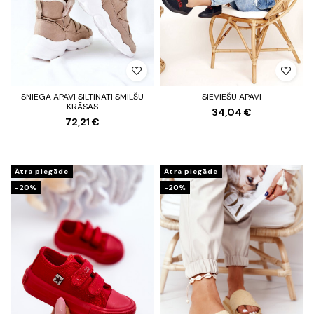
SNIEGA APAVI SILTINĀTI SMILŠU
SIEVIEŠU APAVI
KRĀSAS
34,04 €
72,21 €
Ātra piegāde
Ātra piegāde
-20%
-20%