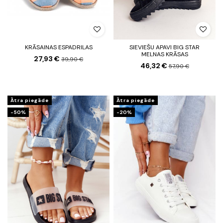
KRĀSAINAS ESPADRILAS
SIEVIEŠU APAVI BIG STAR
MELNAS KRĀSAS
27,93 €
39,90 €
46,32 €
57,90 €
Ātra piegāde
Ātra piegāde
-50%
-20%