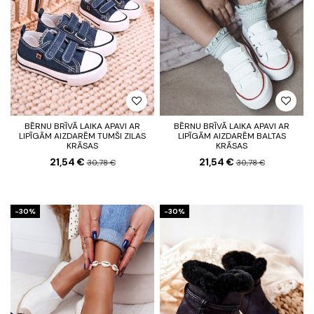
BĒRNU BRĪVĀ LAIKA APAVI AR
BĒRNU BRĪVĀ LAIKA APAVI AR
LIPĪGĀM AIZDARĒM TUMŠI ZILAS
LIPĪGĀM AIZDARĒM BALTAS
KRĀSAS
KRĀSAS
21,54 €
21,54 €
30,78 €
30,78 €
-30%
-30%