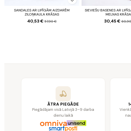
SANDALES AR LIPĪGĀM AIZDARĒM
SIEVIEŠU BASENES AR LIPĪ
ZILOŅKAULA KRĀSAS
MELNAS KRĀSA
40,53 €
30,45 €
57,90 €
60,90
ĀTRA PIEGĀDE
1
Piegādājam visā Latvijā 3–9 darba
Vienk
dienu laikā
nau