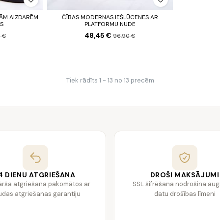
GĀM AIZDARĒM
ČĪBAS MODERNAS IEŠĻŪCENES AR
S
PLATFORMU NUDE
48,45 €
 €
96,90 €
Tiek rādīts 1 - 13 no 13 precēm
4 DIENU ATGRIEŠANA
DROŠI MAKSĀJUMI
ārša atgriešana pakomātos ar
SSL šifrēšana nodrošina au
das atgriešanas garantiju
datu drošības līmeni