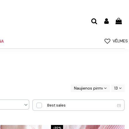
VĒLMES
NA
Naujienos pirmos
13
Best sales
1
-30%