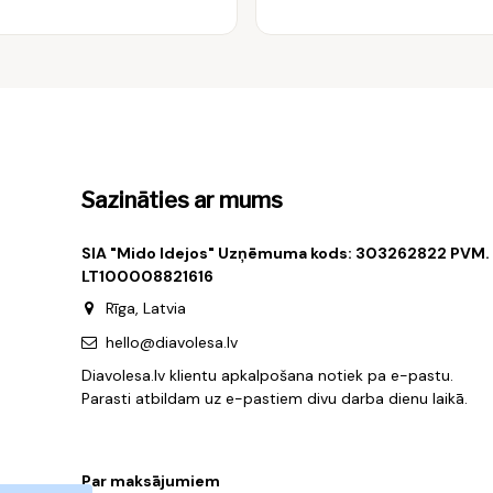
Sazināties ar mums
SIA "Mido Idejos" Uzņēmuma kods: 303262822 PVM.
LT100008821616
Rīga, Latvia
hello@diavolesa.lv
Diavolesa.lv klientu apkalpošana notiek pa e-pastu.
Parasti atbildam uz e-pastiem divu darba dienu laikā.
Par maksājumiem