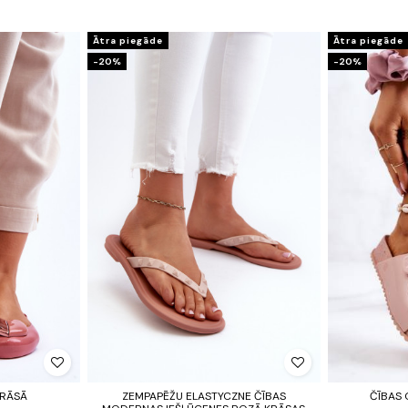
Ātra piegāde
Ātra piegāde
-20%
-20%
KRĀSĀ
ZEMPAPĒŽU ELASTYCZNE ČĪBAS
ČĪBAS 