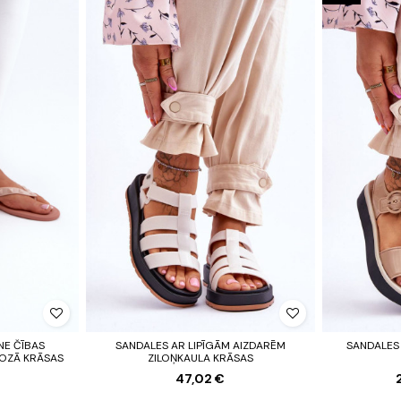
NE ČĪBAS
SANDALES AR LIPĪGĀM AIZDARĒM
SANDALES
OZĀ KRĀSAS
ZILOŅKAULA KRĀSAS
47,02 €