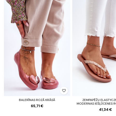
BALERĪNAS ROZĀ KRĀSĀ
ZEMPAPĒŽU ELASTYCZ
MODERNAS IEŠĻŪCENES R
65,71 €
41,34 €