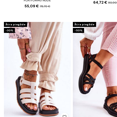
PLATFORMU NUDE
64,72 €
80,90
55,09 €
78,70 €
Ātra piegāde
Ātra piegāde
-30%
-50%