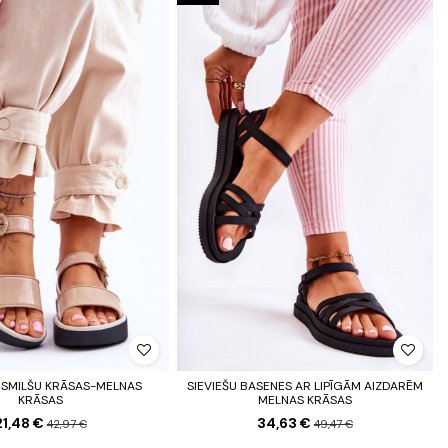
 SMILŠU KRĀSAS-MELNAS
SIEVIEŠU BASENES AR LIPĪGĀM AIZDARĒM
KRĀSAS
MELNAS KRĀSAS
21,48 €
34,63 €
42,97 €
49,47 €