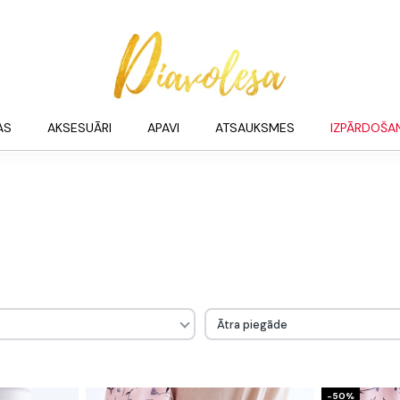
AS
AKSESUĀRI
APAVI
ATSAUKSMES
IZPĀRDOŠA
Ātra piegāde
-50%