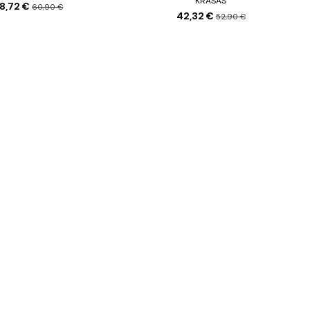
KRĀSAS
8,72 €
60,90 €
42,32 €
52,90 €