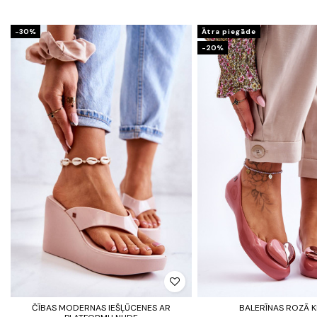
-30%
Ātra piegāde
-20%
ČĪBAS MODERNAS IEŠĻŪCENES AR
BALERĪNAS ROZĀ 