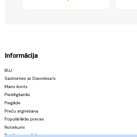
Informācija
BUJ
Sazinieties ar Diavolesa.lv
Mans konts
Pieslēgšanās
Piegāde
Preču atgriešana
Populārākās preces
Noteikumi
Privātuma politika