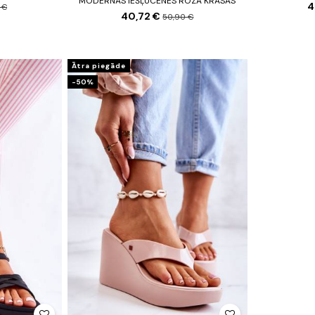
MODERNAS IEŠĻŪCENES ROZĀ KRĀSAS
4
 €
40,72 €
50,90 €
Ātra piegāde
-50%