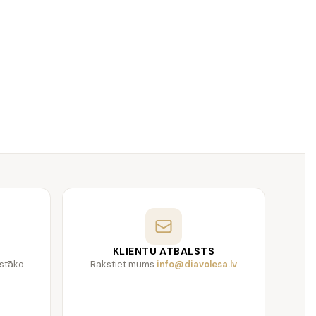
KLIENTU ATBALSTS
gstāko
Rakstiet mums
info@diavolesa.lv