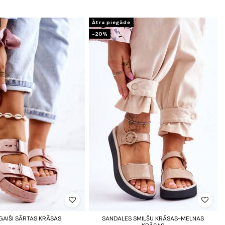
Ātra piegāde
-20%
GAIŠI SĀRTAS KRĀSAS
SANDALES SMILŠU KRĀSAS-MELNAS