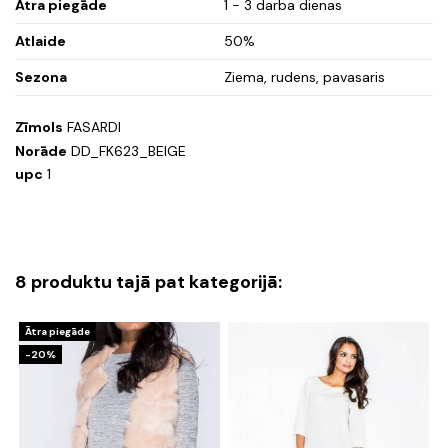
Ātra piegāde
1 - 3 darba dienas
Atlaide
50%
Sezona
Ziema, rudens, pavasaris
Zīmols
FASARDI
Norāde
DD_FK623_BEIGE
upc
1
8 produktu tajā pat kategorijā:
Ātra piegāde
-20%