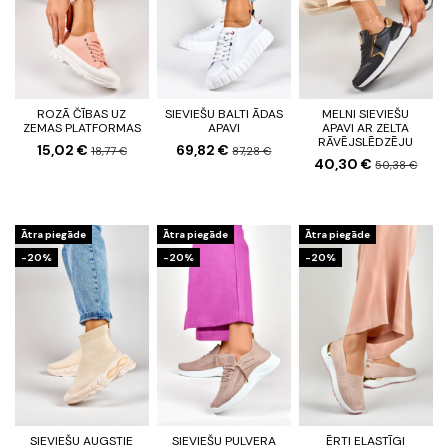
ROZĀ ČĪBAS UZ
SIEVIEŠU BALTI ĀDAS
MELNI SIEVIEŠU
ZEMAS PLATFORMAS
APAVI
APAVI AR ZELTA
RĀVĒJSLĒDZĒJU
15,02 €
69,82 €
18,77 €
87,28 €
40,30 €
50,38 €
Ātra piegāde
Ātra piegāde
Ātra piegāde
-20%
-20%
-20%
SIEVIEŠU AUGSTIE
SIEVIEŠU PULVERA
ĒRTI ELASTĪGI