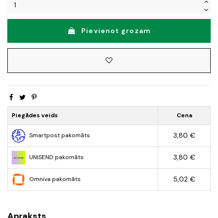
Pievienot grozam
Piegādes veids
Cena
3,80 €
Smartpost pakomāts
3,80 €
UNISEND pakomāts
5,02 €
Omniva pakomāts
Apraksts