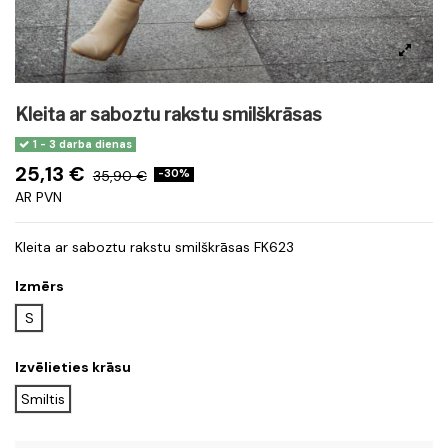
Kleita ar saboztu rakstu smilškrāsas
1 - 3 darba dienas
25,13 €
35,90 €
-30%
AR PVN
Kleita ar saboztu rakstu smilškrāsas FK623
Izmērs
S
Izvēlieties krāsu
Smiltis