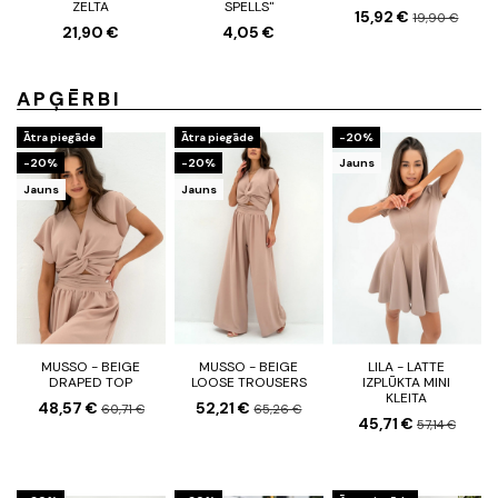
ZELTA
SPELLS"
15,92 €
19,90 €
21,90 €
4,05 €
APĢĒRBI
Ātra piegāde
Ātra piegāde
-20%
-20%
-20%
Jauns
Jauns
Jauns
MUSSO - BEIGE
MUSSO - BEIGE
LILA - LATTE
DRAPED TOP
LOOSE TROUSERS
IZPLŪKTA MINI
KLEITA
48,57 €
52,21 €
60,71 €
65,26 €
45,71 €
57,14 €