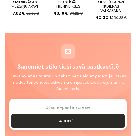
SMILŠKRĀSAS
ELASTĪGĀS
SIEVIEŠU APAVI
MEŽĢĪŅU APAVI
TRENIŅBIKSES
IKDIENAS
VALKĀŠANAI
17,82 €
48,18 €
22,28 €
60,22 €
40,30 €
50,38 €
Saņemiet stilu tieši savā pastkastītē
Pievienojieties mums un nekad nepalaidiet garām jaunākās
modes tendences, iedvesmu un īpašos piedāvājumus no
Diavolesa.lv.
ABONĒT