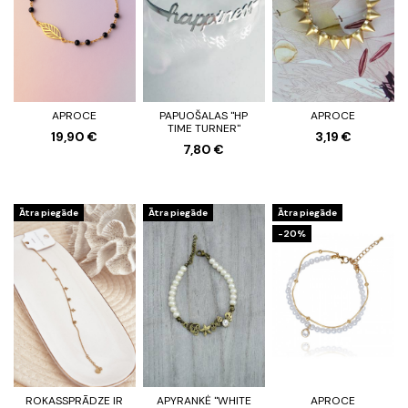
APROCE
PAPUOŠALAS "HP
APROCE
TIME TURNER"
19,90 €
3,19 €
7,80 €
Ātra piegāde
Ātra piegāde
Ātra piegāde
-20%
ROKASSPRĀDZE IR
APYRANKĖ "WHITE
APROCE