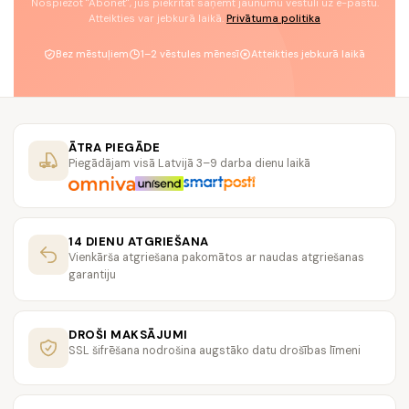
Nospiežot "Abonēt", jūs piekrītat saņemt jaunumu vēstuli uz e-pastu.
Atteikties var jebkurā laikā.
Privātuma politika
Bez mēstuļiem
1–2 vēstules mēnesī
Atteikties jebkurā laikā
ĀTRA PIEGĀDE
Piegādājam visā Latvijā 3–9 darba dienu laikā
14 DIENU ATGRIEŠANA
Vienkārša atgriešana pakomātos ar naudas atgriešanas
garantiju
DROŠI MAKSĀJUMI
SSL šifrēšana nodrošina augstāko datu drošības līmeni