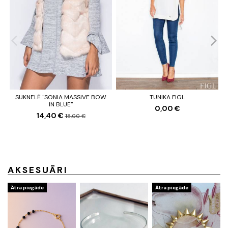
SUKNELĖ "SONIA MASSIVE BOW
TUNIKA FIGL
IN BLUE"
0,00 €
14,40 €
18,00 €
AKSESUĀRI
Ātra piegāde
Ātra piegāde