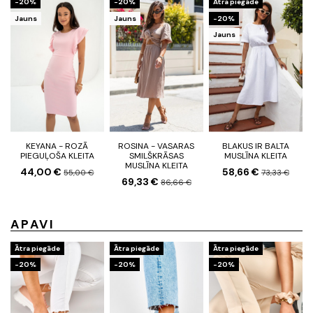
-20%
-20%
Ātra piegāde
Jauns
Jauns
-20%
Jauns
KEYANA - ROZĀ
ROSINA - VASARAS
BLAKUS IR BALTA
PIEGUĻOŠA KLEITA
SMILŠKRĀSAS
MUSLĪNA KLEITA
MUSLĪNA KLEITA
44,00 €
58,66 €
55,00 €
73,33 €
69,33 €
86,66 €
APAVI
Ātra piegāde
Ātra piegāde
Ātra piegāde
-20%
-20%
-20%