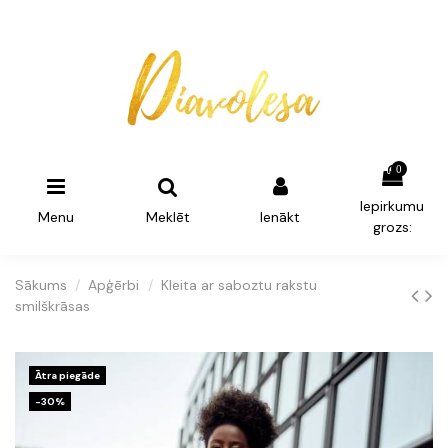
0
Iepirkumu
Menu
Meklēt
Ienākt
grozs:
Sākums
Apģērbi
Kleita ar saboztu rakstu
smilškrāsas
Ātra piegāde
-30%