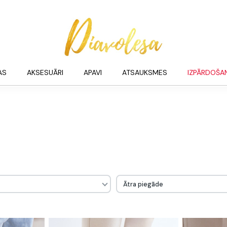
AS
AKSESUĀRI
APAVI
ATSAUKSMES
IZPĀRDOŠA
Ātra piegāde