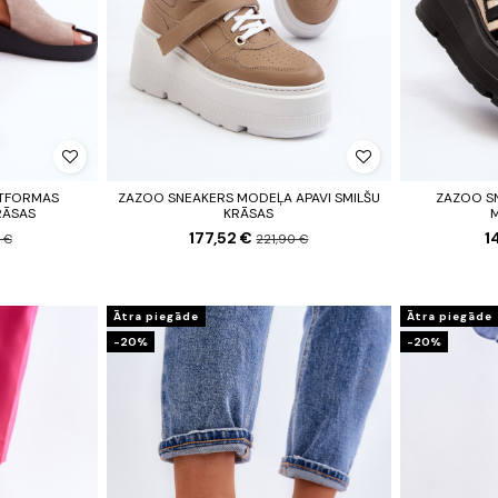
ATFORMAS
ZAZOO SNEAKERS MODEĻA APAVI SMILŠU
ZAZOO S
RĀSAS
KRĀSAS
177,52 €
1
 €
221,90 €
Ātra piegāde
Ātra piegāde
-20%
-20%