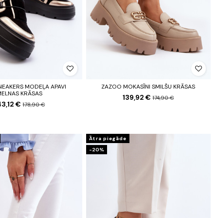
NEAKERS MODEĻA APAVI
ZAZOO MOKASĪNI SMILŠU KRĀSAS
MELNAS KRĀSAS
139,92 €
174,90 €
43,12 €
178,90 €
Ātra piegāde
-20%