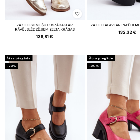
ZAZOO SIEVIEŠU PUSZĀBAKI AR
ZAZOO APAVI AR PAPĒDI M
RĀVĒJSLĒDZĒJIEM ZELTA KRĀSAS
132,32 €
138,81 €
Ātra piegāde
Ātra piegāde
-20%
-20%