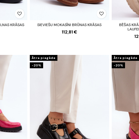
ELNAS KRĀSAS
SIEVIEŠU MOKASĪNI BRŪNAS KRĀSAS
BĒŠAS KR
LAUFE
112,81 €
1
Ātra piegāde
Ātra piegāde
-20%
-20%