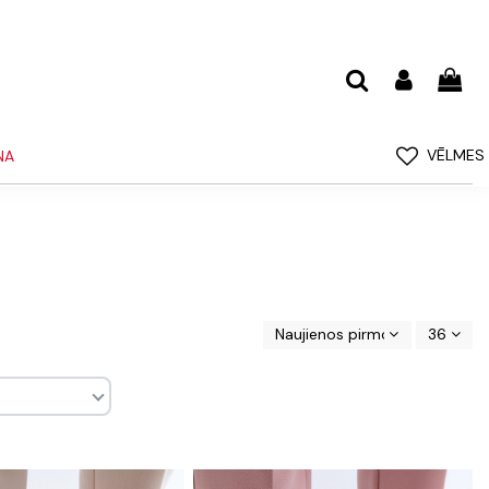
VĒLMES
NA
Naujienos pirmos
36