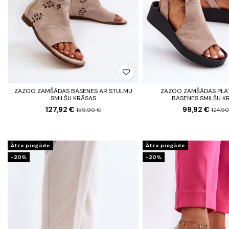
ZAZOO ZAMŠĀDAS BASENES AR STULMU
ZAZOO ZAMŠĀDAS PL
SMILŠU KRĀSAS
BASENES SMILŠU K
127,92 €
99,92 €
159,90 €
124,90
Ātra piegāde
Ātra piegāde
-20%
-20%