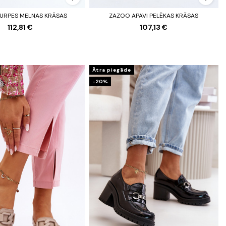
URPES MELNAS KRĀSAS
ZAZOO APAVI PELĒKAS KRĀSAS
112,81 €
107,13 €
Ātra piegāde
-20%