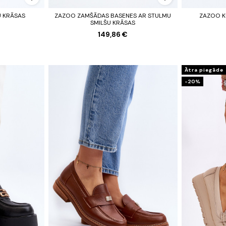
U KRĀSAS
ZAZOO ZAMŠĀDAS BASENES AR STULMU
ZAZOO K
SMILŠU KRĀSAS
149,86 €
Ātra piegāde
-20%