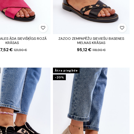
LES ĀDA SIEVIŠĶĪGS ROZĀ
ZAZOO ZEMPAPĒŽU SIEVIEŠU BASENES
KRĀSAS
MELNAS KRĀSAS
7,52 €
95,12 €
121,90 €
118,90 €
Ātra piegāde
-20%