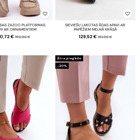
ĀSAS ZAZOO PLATFORMAS
SIEVIEŠU LAKOTAS ĀDAS APAVI AR
RI AR ORNAMENTIEM
PAPĒŽIEM MELNĀ KRĀSĀ
20,72 €
129,52 €
150,90 €
161,90 €
Ātra piegāde
-20%