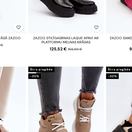
RĀSĀ ZAZOO
ZAZOO STILĪGASRNAS LAQUE APAVI AR
ZAZOO SANDA
PLATFORMU MELNAS KRĀSAS
 €
125,52 €
9
156,90 €
Ātra piegāde
Ātra piegāde
-20%
-20%