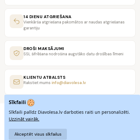
14 DIENU ATGRIEŠANA
Vienkārša atgriešana pakomātos ar naudas atgriešanas
garantiju
DROŠI MAKSĀJUMI
SSL šifrēšana nodrošina augstāko datu drošības līmeni
KLIENTU ATBALSTS
Rakstiet mums
info@diavolesa.lv
Sīkfaili
Sīkfaili palīdz Diavolesa.lv darboties raiti un personalizēti.
Uzzināt vairāk.
Akceptēt visus sīkfailus