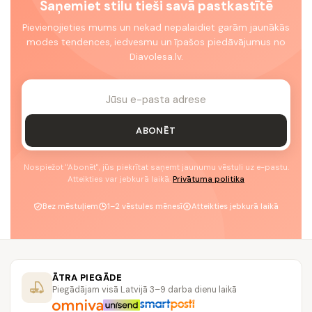
Saņemiet stilu tieši savā pastkastītē
Pievienojieties mums un nekad nepalaidiet garām jaunākās
modes tendences, iedvesmu un īpašos piedāvājumus no
Diavolesa.lv.
ABONĒT
Nospiežot "Abonēt", jūs piekrītat saņemt jaunumu vēstuli uz e-pastu.
Atteikties var jebkurā laikā.
Privātuma politika
Bez mēstuļiem
1–2 vēstules mēnesī
Atteikties jebkurā laikā
ĀTRA PIEGĀDE
Piegādājam visā Latvijā 3–9 darba dienu laikā