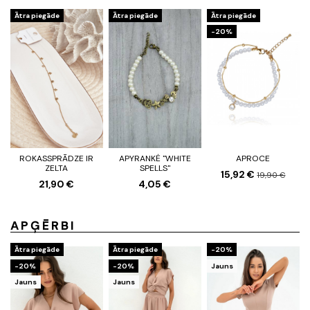
Ātra piegāde
Ātra piegāde
Ātra piegāde
-20%
ROKASSPRĀDZE IR
APYRANKĖ "WHITE
APROCE
ZELTA
SPELLS"
15,92 €
19,90 €
21,90 €
4,05 €
APĢĒRBI
Ātra piegāde
Ātra piegāde
-20%
-20%
-20%
Jauns
Jauns
Jauns