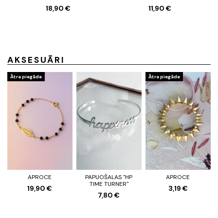
18,90 €
11,90 €
AKSESUĀRI
Ātra piegāde
Ātra piegāde
APROCE
PAPUOŠALAS "HP
APROCE
TIME TURNER"
19,90 €
3,19 €
7,80 €