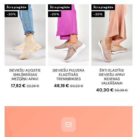
Ātra piegāde
Ātra piegāde
Ātra piegāde
-20%
-20%
-20%
SIEVIEŠU AUGSTIE
SIEVIEŠU PULVERA
ĒRTI ELASTĪGI
SMILŠKRĀSAS
ELASTĪGĀS
SIEVIEŠU APAVI
MEŽĢĪŅU APAVI
TRENIŅBIKSES
IKDIENAS
VALKĀŠANAI
17,82 €
48,18 €
22,28 €
60,22 €
40,30 €
50,38 €