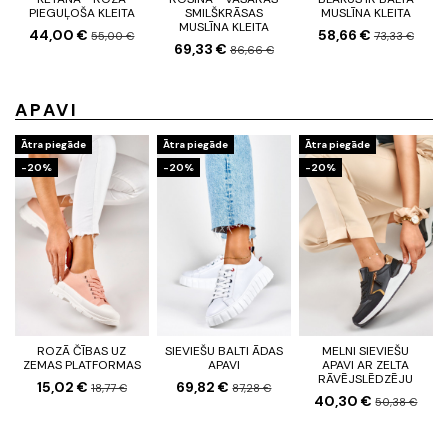
PIEGUĻOŠA KLEITA
SMILŠKRĀSAS
MUSLĪNA KLEITA
MUSLĪNA KLEITA
44,00 €
58,66 €
55,00 €
73,33 €
69,33 €
86,66 €
APAVI
Ātra piegāde
Ātra piegāde
Ātra piegāde
-20%
-20%
-20%
ROZĀ ČĪBAS UZ
SIEVIEŠU BALTI ĀDAS
MELNI SIEVIEŠU
ZEMAS PLATFORMAS
APAVI
APAVI AR ZELTA
RĀVĒJSLĒDZĒJU
15,02 €
69,82 €
18,77 €
87,28 €
40,30 €
50,38 €