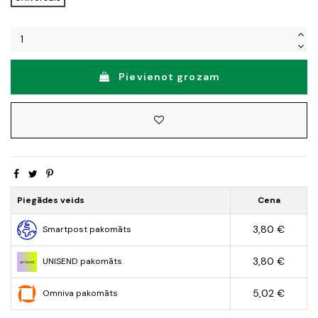
Pievienot grozam
Piegādes veids
Cena
3,80 €
Smartpost pakomāts
3,80 €
UNISEND pakomāts
5,02 €
Omniva pakomāts