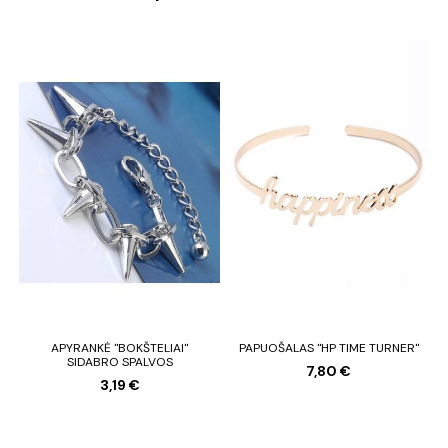
APYRANKĖ "BOKŠTELIAI"
PAPUOŠALAS "HP TIME TURNER"
SIDABRO SPALVOS
7,80 €
3,19 €