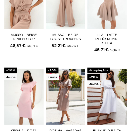
MUSSO - BEIGE
MUSSO - BEIGE
LILA - LATTE
DRAPED TOP
LOOSE TROUSERS
IZPLŪKTA MINI
KLEITA
48,57 €
52,21 €
60,71 €
65,26 €
45,71 €
57,14 €
-20%
-20%
Ātra piegāde
Jauns
Jauns
-20%
Jauns
KEYANA - ROZĀ
ROSINA - VASARAS
BLAKUS IR BALTA