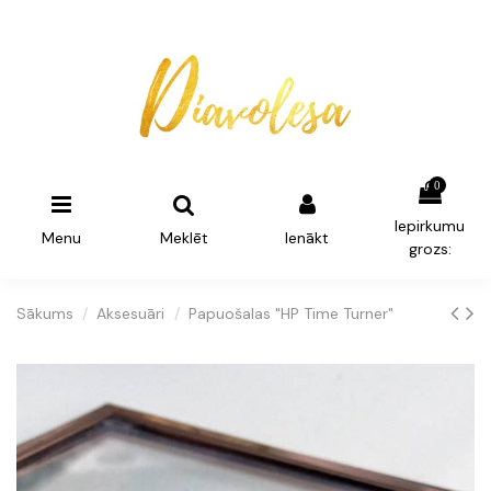
0
Iepirkumu
Menu
Meklēt
Ienākt
grozs:
Sākums
Aksesuāri
Papuošalas "HP Time Turner"