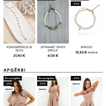
-20%
ROKASSPRĀDZE IR
APYRANKĖ "WHITE
APROCE
ZELTA
SPELLS"
15,92 €
19,90 €
21,90 €
4,05 €
APĢĒRBI
Ātra piegāde
Ātra piegāde
-20%
-20%
-20%
Jauns
Jauns
Jauns