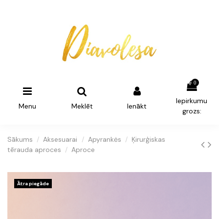
0
Iepirkumu
Menu
Meklēt
Ienākt
grozs:
Sākums
Aksesuarai
Apyrankės
Ķirurģiskas
tērauda aproces
Aproce
Ātra piegāde