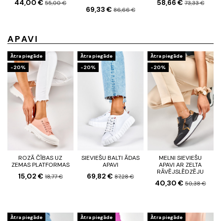
44,00 €
58,66 €
55,00 €
73,33 €
69,33 €
86,66 €
APAVI
Ātra piegāde
Ātra piegāde
Ātra piegāde
-20%
-20%
-20%
ROZĀ ČĪBAS UZ
SIEVIEŠU BALTI ĀDAS
MELNI SIEVIEŠU
ZEMAS PLATFORMAS
APAVI
APAVI AR ZELTA
RĀVĒJSLĒDZĒJU
15,02 €
69,82 €
18,77 €
87,28 €
40,30 €
50,38 €
Ātra piegāde
Ātra piegāde
Ātra piegāde