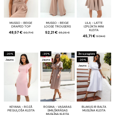
MUSSO - BEIGE
MUSSO - BEIGE
LILA - LATTE
DRAPED TOP
LOOSE TROUSERS
IZPLŪKTA MINI
KLEITA
48,57 €
52,21 €
60,71 €
65,26 €
45,71 €
57,14 €
-20%
-20%
Ātra piegāde
Jauns
Jauns
-20%
Jauns
KEYANA - ROZĀ
ROSINA - VASARAS
BLAKUS IR BALTA
PIEGUĻOŠA KLEITA
SMILŠKRĀSAS
MUSLĪNA KLEITA
MUSLĪNA KLEITA