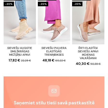
-20%
-20%
-20%
SIEVIEŠU AUGSTIE
SIEVIEŠU PULVERA
ĒRTI ELASTĪGI
SMILŠKRĀSAS
ELASTĪGĀS
SIEVIEŠU APAVI
MEŽĢĪŅU APAVI
TRENIŅBIKSES
IKDIENAS
VALKĀŠANAI
17,82 €
48,18 €
22,28 €
60,22 €
40,30 €
50,38 €
Saņemiet stilu tieši savā pastkastītē