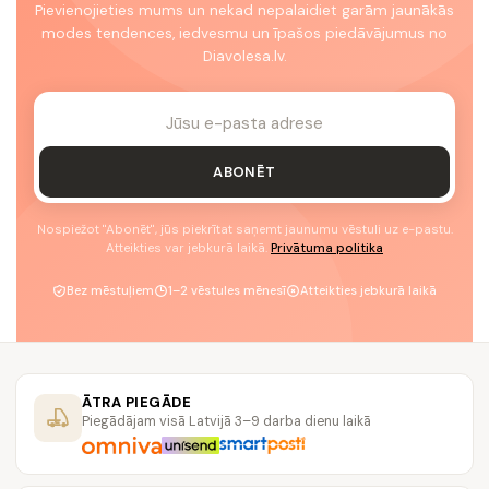
Pievienojieties mums un nekad nepalaidiet garām jaunākās
modes tendences, iedvesmu un īpašos piedāvājumus no
Diavolesa.lv.
ABONĒT
Nospiežot "Abonēt", jūs piekrītat saņemt jaunumu vēstuli uz e-pastu.
Atteikties var jebkurā laikā.
Privātuma politika
Bez mēstuļiem
1–2 vēstules mēnesī
Atteikties jebkurā laikā
ĀTRA PIEGĀDE
Piegādājam visā Latvijā 3–9 darba dienu laikā