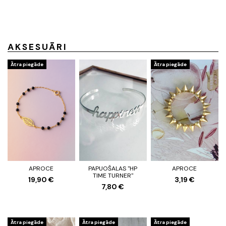
AKSESUĀRI
Ātra piegāde
Ātra piegāde
APROCE
PAPUOŠALAS "HP
APROCE
TIME TURNER"
19,90 €
3,19 €
7,80 €
Ātra piegāde
Ātra piegāde
Ātra piegāde