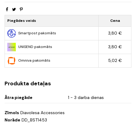
Piegādes veids
Cena
3,80 €
Smartpost pakomāts
3,80 €
UNISEND pakomāts
5,02 €
Omniva pakomāts
Produkta detaļas
Ātra piegāde
1 - 3 darba dienas
Zīmols
Diavolesa Accessories
Norāde
DD_BST1453