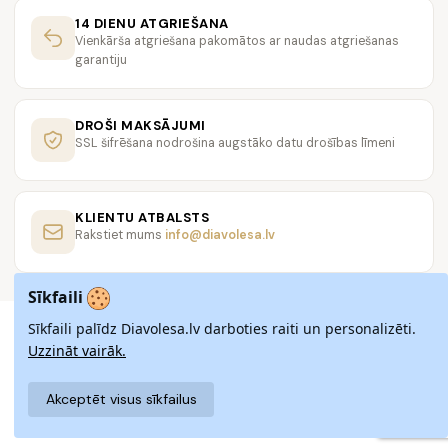
14 DIENU ATGRIEŠANA
Vienkārša atgriešana pakomātos ar naudas atgriešanas
garantiju
DROŠI MAKSĀJUMI
SSL šifrēšana nodrošina augstāko datu drošības līmeni
KLIENTU ATBALSTS
Rakstiet mums
info@diavolesa.lv
Sīkfaili
Sīkfaili palīdz Diavolesa.lv darboties raiti un personalizēti.
Uzzināt vairāk.
Akceptēt visus sīkfailus