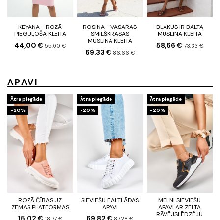
KEYANA - ROZĀ
ROSINA - VASARAS
BLAKUS IR BALTA
PIEGUĻOŠA KLEITA
SMILŠKRĀSAS
MUSLĪNA KLEITA
MUSLĪNA KLEITA
44,00 €
58,66 €
55,00 €
73,33 €
69,33 €
86,66 €
APAVI
Ātra piegāde
Ātra piegāde
Ātra piegāde
-20%
-20%
-20%
ROZĀ ČĪBAS UZ
SIEVIEŠU BALTI ĀDAS
MELNI SIEVIEŠU
ZEMAS PLATFORMAS
APAVI
APAVI AR ZELTA
RĀVĒJSLĒDZĒJU
15,02 €
69,82 €
18,77 €
87,28 €