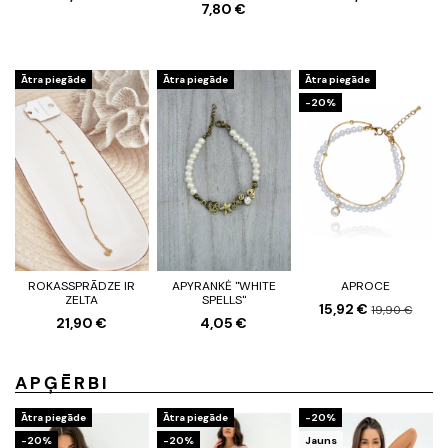
7,80 €
Ātra piegāde
Ātra piegāde
Ātra piegāde
-20%
ROKASSPRĀDZE IR
APYRANKĖ "WHITE
APROCE
ZELTA
SPELLS"
15,92 €
19,90 €
21,90 €
4,05 €
APĢĒRBI
Ātra piegāde
Ātra piegāde
-20%
-20%
-20%
Jauns