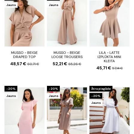
Jauns
Jauns
MUSSO - BEIGE
MUSSO - BEIGE
LILA - LATTE
DRAPED TOP
LOOSE TROUSERS
IZPLŪKTA MINI
KLEITA
48,57 €
52,21 €
60,71 €
65,26 €
45,71 €
57,14 €
-20%
-20%
Ātra piegāde
Jauns
Jauns
-20%
Jauns