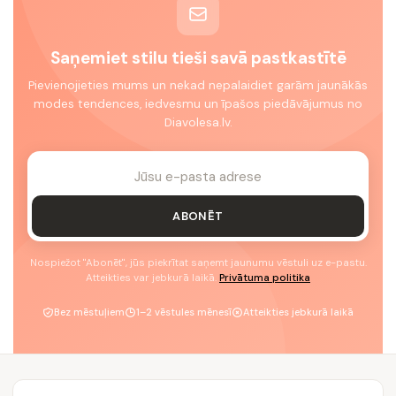
Saņemiet stilu tieši savā pastkastītē
Pievienojieties mums un nekad nepalaidiet garām jaunākās
modes tendences, iedvesmu un īpašos piedāvājumus no
Diavolesa.lv.
ABONĒT
Nospiežot "Abonēt", jūs piekrītat saņemt jaunumu vēstuli uz e-pastu.
Atteikties var jebkurā laikā.
Privātuma politika
Bez mēstuļiem
1–2 vēstules mēnesī
Atteikties jebkurā laikā