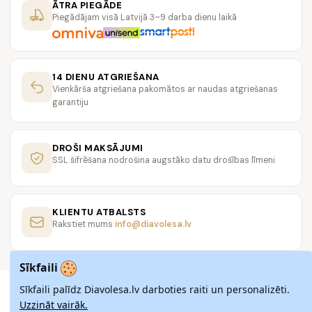
ĀTRA PIEGĀDE
Piegādājam visā Latvijā 3–9 darba dienu laikā
14 DIENU ATGRIEŠANA
Vienkārša atgriešana pakomātos ar naudas atgriešanas
garantiju
DROŠI MAKSĀJUMI
SSL šifrēšana nodrošina augstāko datu drošības līmeni
KLIENTU ATBALSTS
Rakstiet mums
info@diavolesa.lv
Sīkfaili
Sīkfaili palīdz Diavolesa.lv darboties raiti un personalizēti.
Uzzināt vairāk.