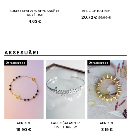
AUKSO SPALVOS APYRANKĖ SU
APROCE BST1416
KRYŽIUMI
20,72 €
25,90 €
4,63 €
AKSESUĀRI
Ātra piegāde
Ātra piegāde
APROCE
PAPUOŠALAS "HP
APROCE
TIME TURNER"
19,90 €
3,19 €