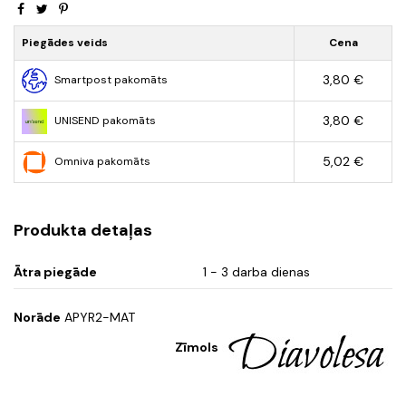
Piegādes veids
Cena
3,80 €
Smartpost pakomāts
3,80 €
UNISEND pakomāts
5,02 €
Omniva pakomāts
Produkta detaļas
Ātra piegāde
1 - 3 darba dienas
Norāde
APYR2-MAT
Zīmols