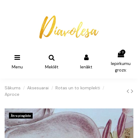
0
Iepirkumu
Menu
Meklēt
Ienākt
grozs:
Sākums
Aksesuarai
Rotas un to komplekti
Aproce
Ātra piegāde