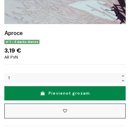
Aproce
1 - 3 darbo dienos
3,19 €
AR PVN
Pievienot grozam