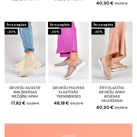
40,30 €
50,38 €
Ātra piegāde
Ātra piegāde
Ātra piegāde
-20%
-20%
-20%
SIEVIEŠU AUGSTIE
SIEVIEŠU PULVERA
ĒRTI ELASTĪGI
SMILŠKRĀSAS
ELASTĪGĀS
SIEVIEŠU APAVI
MEŽĢĪŅU APAVI
TRENIŅBIKSES
IKDIENAS
VALKĀŠANAI
17,82 €
48,18 €
22,28 €
60,22 €
40,30 €
50,38 €