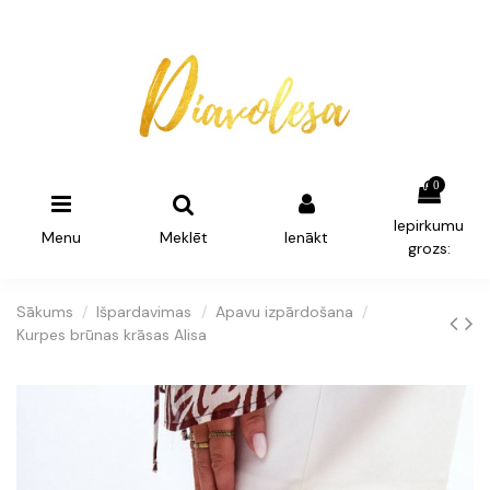
0
Iepirkumu
Menu
Meklēt
Ienākt
grozs:
Sākums
Išpardavimas
Apavu izpārdošana
Kurpes brūnas krāsas Alisa