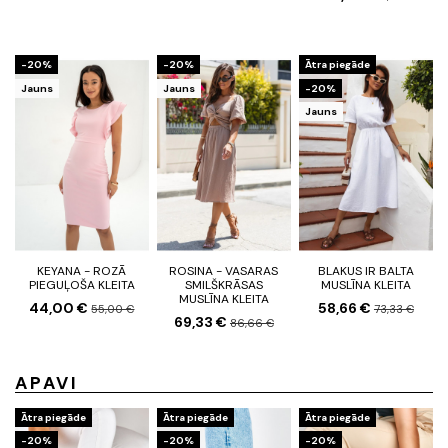
-20%
-20%
Ātra piegāde
Jauns
Jauns
-20%
Jauns
KEYANA - ROZĀ
ROSINA - VASARAS
BLAKUS IR BALTA
PIEGUĻOŠA KLEITA
SMILŠKRĀSAS
MUSLĪNA KLEITA
MUSLĪNA KLEITA
44,00 €
58,66 €
55,00 €
73,33 €
69,33 €
86,66 €
APAVI
Ātra piegāde
Ātra piegāde
Ātra piegāde
-20%
-20%
-20%