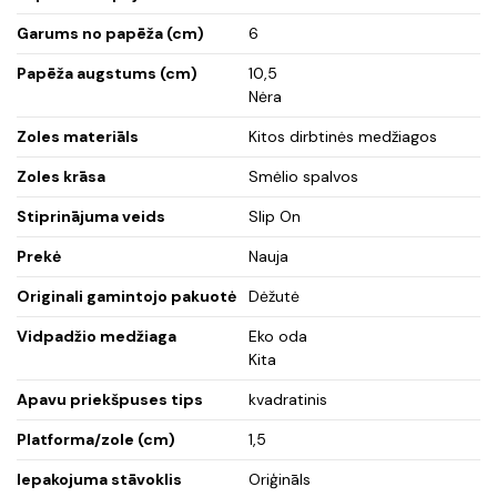
Garums no papēža (cm)
6
Papēža augstums (cm)
10,5
Nėra
Zoles materiāls
Kitos dirbtinės medžiagos
Zoles krāsa
Smėlio spalvos
Stiprinājuma veids
Slip On
Prekė
Nauja
Originali gamintojo pakuotė
Dėžutė
Vidpadžio medžiaga
Eko oda
Kita
Apavu priekšpuses tips
kvadratinis
Platforma/zole (cm)
1,5
Iepakojuma stāvoklis
Oriģināls