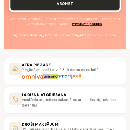
ABONĒT
Nospiežot "Abonēt", jūs piekrītat saņemt jaunumu vēstuli uz e-pastu.
Atteikties var jebkurā laikā.
Privātuma politika
Bez mēstuļiem
1–2 vēstules mēnesī
Atteikties jebkurā laikā
ĀTRA PIEGĀDE
Piegādājam visā Latvijā 3–9 darba dienu laikā
14 DIENU ATGRIEŠANA
Vienkārša atgriešana pakomātos ar naudas atgriešanas
garantiju
DROŠI MAKSĀJUMI
SSL šifrēšana nodrošina augstāko datu drošības līmeni