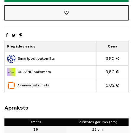
Piegādes veids
Cena
3,80 €
Smartpost pakomāts
3,80 €
UNISEND pakomāts
5,02 €
Omniva pakomāts
Apraksts
Izmērs
Iekšzoles garums (cm)
36
23 cm