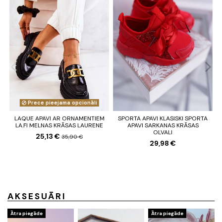
Prece pieejama opcionāli
LAQUE APAVI AR ORNAMENTIEM
SPORTA APAVI KLASISKI SPORTA
LA.FI MELNAS KRĀSAS LAURENE
APAVI SARKANAS KRĀSAS
OLVALI
25,13 €
35,90 €
29,98 €
AKSESUĀRI
Ātra piegāde
Ātra piegāde