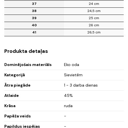
37
24 cm
38
24,5 cm
39
25 cm
40
26 cm
41
26,5 cm
Produkta detaļas
Dominējošais materiāls
Eko oda
Kategorijā
Sievietēm
Ātra piegāde
1 - 3 darba dienas
Atlaide
45%
Krāsa
ruda
Papēža veids
-
Papildus iespējas
-