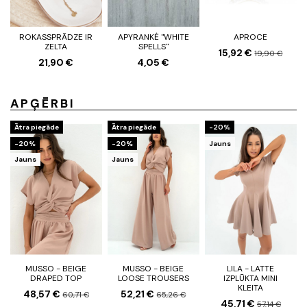
ROKASSPRĀDZE IR
APYRANKĖ "WHITE
APROCE
ZELTA
SPELLS"
15,92 €
19,90 €
21,90 €
4,05 €
APĢĒRBI
Ātra piegāde
Ātra piegāde
-20%
-20%
-20%
Jauns
Jauns
Jauns
MUSSO - BEIGE
MUSSO - BEIGE
LILA - LATTE
DRAPED TOP
LOOSE TROUSERS
IZPLŪKTA MINI
KLEITA
48,57 €
52,21 €
60,71 €
65,26 €
45,71 €
57,14 €