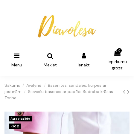
0
Iepirkumu
Menu
Meklēt
Ienākt
grozs:
Sākums
Avalynė
Basenītes, sandales, kurpes ar
jostiņām
Sieviešu basenes ar papēdi Sudraba krāsas
Torine
Ātra piegāde
-30%