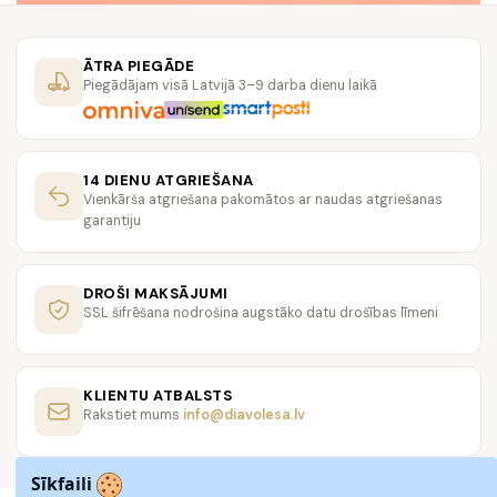
ĀTRA PIEGĀDE
Piegādājam visā Latvijā 3–9 darba dienu laikā
14 DIENU ATGRIEŠANA
Vienkārša atgriešana pakomātos ar naudas atgriešanas
garantiju
DROŠI MAKSĀJUMI
SSL šifrēšana nodrošina augstāko datu drošības līmeni
KLIENTU ATBALSTS
Rakstiet mums
info@diavolesa.lv
Sīkfaili