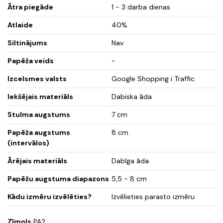
Ātra piegāde
1 - 3 darba dienas
Atlaide
40%
Siltinājums
Nav
Papēža veids
-
Izcelsmes valsts
Google Shopping i Traffic
Iekšējais materiāls
Dabiska āda
Stulma augstums
7 cm
Papēža augstums
8 cm
(intervālos)
Ārējais materiāls
Dabīga āda
Papēžu augstuma diapazons
5,5 - 8 cm
Kādu izmēru izvēlēties?
Izvēlieties parasto izmēru
Zīmols
PA2