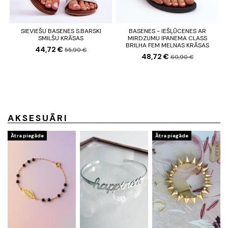
SIEVIEŠU BASENES S.BARSKI
BASENES - IEŠĻŪCENES AR
SMILŠU KRĀSAS
MIRDZUMU IPANEMA CLASS
BRILHA FEM MELNAS KRĀSAS
44,72 €
55,90 €
48,72 €
60,90 €
AKSESUĀRI
Ātra piegāde
Ātra piegāde