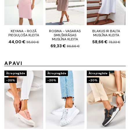
KEYANA - ROZĀ
ROSINA - VASARAS
BLAKUS IR BALTA
PIEGUĻOŠA KLEITA
SMILŠKRĀSAS
MUSLĪNA KLEITA
MUSLĪNA KLEITA
44,00 €
58,66 €
55,00 €
73,33 €
69,33 €
86,66 €
APAVI
Ātra piegāde
Ātra piegāde
Ātra piegāde
-20%
-20%
-20%