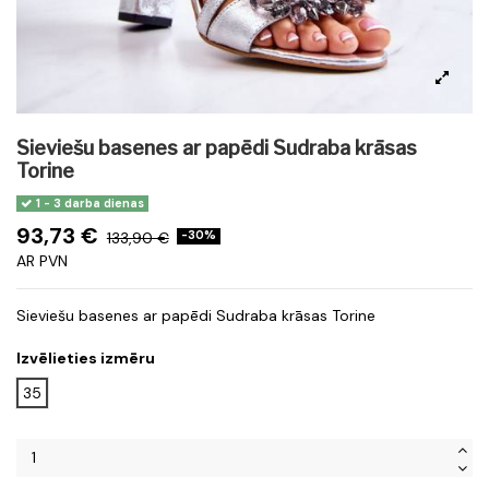
Sieviešu basenes ar papēdi Sudraba krāsas
Torine
1 - 3 darba dienas
93,73 €
133,90 €
-30%
AR PVN
Sieviešu basenes ar papēdi Sudraba krāsas Torine
Izvēlieties izmēru
35