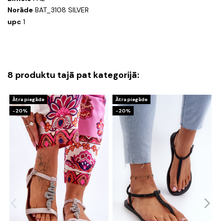
Norāde
BAT_3108 SILVER
upc
1
8 produktu tajā pat kategorijā:
Ātra piegāde
Ātra piegāde
-20%
-20%