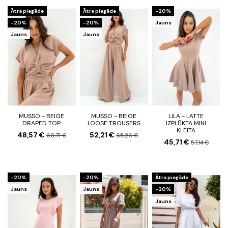
Ātra piegāde
Ātra piegāde
-20%
-20%
-20%
Jauns
Jauns
Jauns
MUSSO - BEIGE
MUSSO - BEIGE
LILA - LATTE
DRAPED TOP
LOOSE TROUSERS
IZPLŪKTA MINI
KLEITA
48,57 €
52,21 €
60,71 €
65,26 €
45,71 €
57,14 €
-20%
-20%
Ātra piegāde
Jauns
Jauns
-20%
Jauns