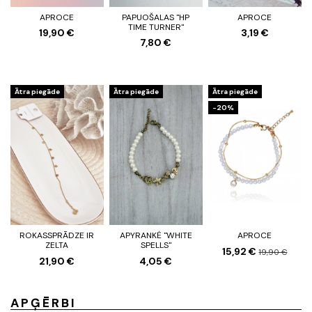
APROCE
PAPUOŠALAS "HP
APROCE
TIME TURNER"
19,90 €
3,19 €
7,80 €
Ātra piegāde
Ātra piegāde
Ātra piegāde
-20%
ROKASSPRĀDZE IR
APYRANKĖ "WHITE
APROCE
ZELTA
SPELLS"
15,92 €
19,90 €
21,90 €
4,05 €
APĢĒRBI