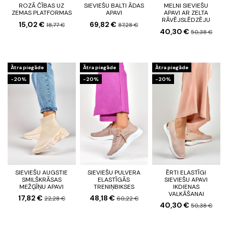
ROZĀ ČĪBAS UZ
SIEVIEŠU BALTI ĀDAS
MELNI SIEVIEŠU
ZEMAS PLATFORMAS
APAVI
APAVI AR ZELTA
RĀVĒJSLĒDZĒJU
15,02 €
69,82 €
18,77 €
87,28 €
40,30 €
50,38 €
Ātra piegāde
Ātra piegāde
Ātra piegāde
-20%
-20%
-20%
SIEVIEŠU AUGSTIE
SIEVIEŠU PULVERA
ĒRTI ELASTĪGI
SMILŠKRĀSAS
ELASTĪGĀS
SIEVIEŠU APAVI
MEŽĢĪŅU APAVI
TRENIŅBIKSES
IKDIENAS
VALKĀŠANAI
17,82 €
48,18 €
22,28 €
60,22 €
40,30 €
50,38 €