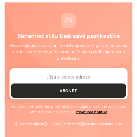
Saņemiet stilu tieši savā pastkastītē
Pievienojieties mums un nekad nepalaidiet garām jaunākās
modes tendences, iedvesmu un īpašos piedāvājumus no
Diavolesa.lv.
ABONĒT
Nospiežot "Abonēt", jūs piekrītat saņemt jaunumu vēstuli uz e-pastu.
Atteikties var jebkurā laikā.
Privātuma politika
Bez mēstuļiem
1–2 vēstules mēnesī
Atteikties jebkurā laikā