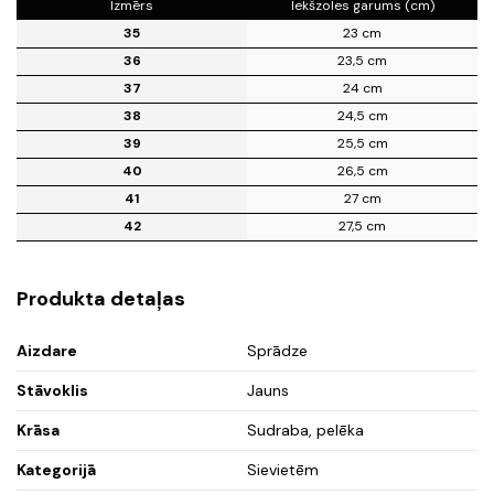
Izmērs
Iekšzoles garums (cm)
35
23 cm
36
23,5 cm
37
24 cm
38
24,5 cm
39
25,5 cm
40
26,5 cm
41
27 cm
42
27,5 cm
Produkta detaļas
Aizdare
Sprādze
Stāvoklis
Jauns
Krāsa
Sudraba, pelēka
Kategorijā
Sievietēm