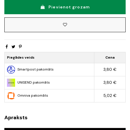
Pievienot grozam
Piegādes veids
Cena
3,80 €
Smartpost pakomāts
3,80 €
UNISEND pakomāts
5,02 €
Omniva pakomāts
Apraksts