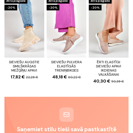
Ātra piegāde
Ātra piegāde
Ātra piegāde
-20%
-20%
-20%
SIEVIEŠU AUGSTIE
SIEVIEŠU PULVERA
ĒRTI ELASTĪGI
SMILŠKRĀSAS
ELASTĪGĀS
SIEVIEŠU APAVI
MEŽĢĪŅU APAVI
TRENIŅBIKSES
IKDIENAS
VALKĀŠANAI
17,82 €
48,18 €
22,28 €
60,22 €
40,30 €
50,38 €
Saņemiet stilu tieši savā pastkastītē