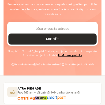
Pievienojieties mums un nekad nepalaidiet garām jaunākās
modes tendences, iedvesmu un īpašos piedāvājumus no
Diavolesa.lv.
ABONĒT
Nospiežot "Abonēt", jūs piekrītat saņemt jaunumu vēstuli uz e-pastu.
Atteikties var jebkurā laikā.
Privātuma politika
Bez mēstuļiem
1–2 vēstules mēnesī
Atteikties jebkurā laikā
ĀTRA PIEGĀDE
Piegādājam visā Latvijā 3–9 darba dienu laikā