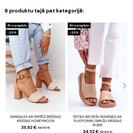
8 produktu tajā pat kategorijā:
Ātra piegāde
Ātra piegāde
-20%
-20%
SANDALES AR PAPĒDI BRŪNAS
ĒRTAS SIEVIEŠU BASENES AR
KRĀSAS HONEYMOON
PLATFORMU SMILŠU KRĀSAS
RUBIE
35,92 €
44,90 €
34,32 €
42,90 €