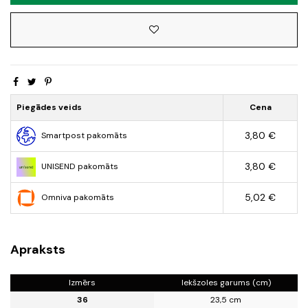
Piegādes veids
Cena
3,80 €
Smartpost pakomāts
3,80 €
UNISEND pakomāts
5,02 €
Omniva pakomāts
Apraksts
Izmērs
Iekšzoles garums (cm)
36
23,5 cm