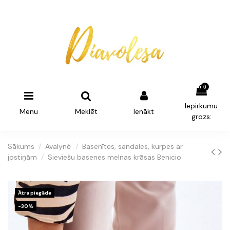
0
Iepirkumu
Menu
Meklēt
Ienākt
grozs:
Sākums
Avalynė
Basenītes, sandales, kurpes ar
jostiņām
Sieviešu basenes melnas krāsas Benicio
Ātra piegāde
-30%