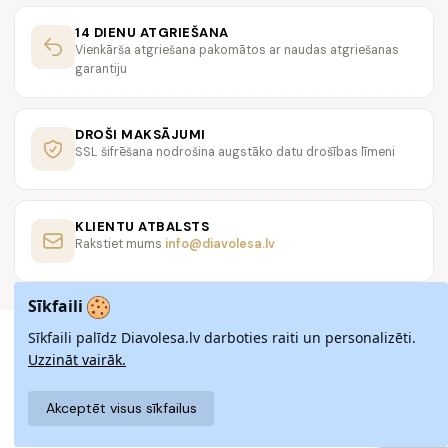
14 DIENU ATGRIEŠANA
Vienkārša atgriešana pakomātos ar naudas atgriešanas
garantiju
DROŠI MAKSĀJUMI
SSL šifrēšana nodrošina augstāko datu drošības līmeni
KLIENTU ATBALSTS
Rakstiet mums
info@diavolesa.lv
Sīkfaili
Sīkfaili palīdz Diavolesa.lv darboties raiti un personalizēti.
Uzzināt vairāk.
Akceptēt visus sīkfailus