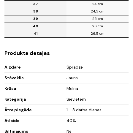
37
24 cm
38
24,5 cm
39
25 cm
40
26 cm
41
26,5 cm
Produkta detaļas
Aizdare
Sprādze
Stāvoklis
Jauns
Krāsa
Melna
Kategorijā
Sievietēm
Ātra piegāde
1 - 3 darba dienas
Atlaide
40%
Siltinājums
Nē