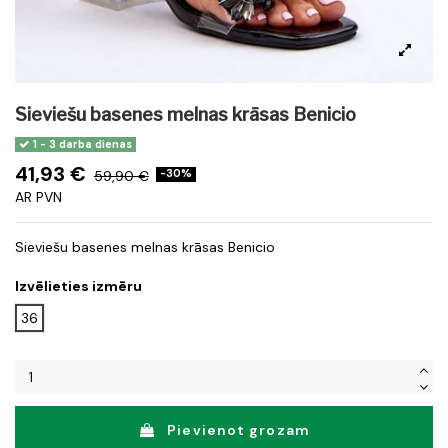
Sieviešu basenes melnas krāsas Benicio
1 - 3 darba dienas
41,93 €
59,90 €
-30%
AR PVN
Sieviešu basenes melnas krāsas Benicio
Izvēlieties izmēru
36
Pievienot grozam