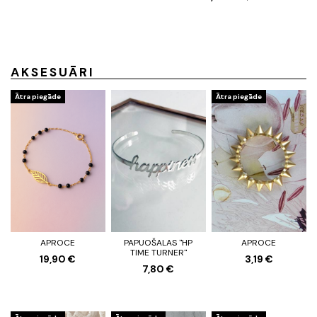
AKSESUĀRI
Ātra piegāde
Ātra piegāde
APROCE
PAPUOŠALAS "HP
APROCE
TIME TURNER"
19,90 €
3,19 €
7,80 €