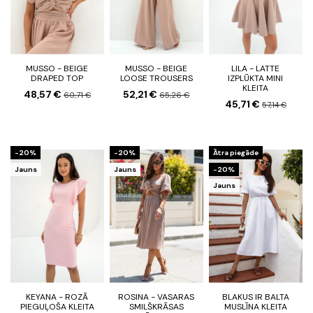
MUSSO - BEIGE
MUSSO - BEIGE
LILA - LATTE
DRAPED TOP
LOOSE TROUSERS
IZPLŪKTA MINI
KLEITA
48,57 €
52,21 €
60,71 €
65,26 €
45,71 €
57,14 €
-20%
-20%
Ātra piegāde
Jauns
Jauns
-20%
Jauns
KEYANA - ROZĀ
ROSINA - VASARAS
BLAKUS IR BALTA
PIEGUĻOŠA KLEITA
SMILŠKRĀSAS
MUSLĪNA KLEITA