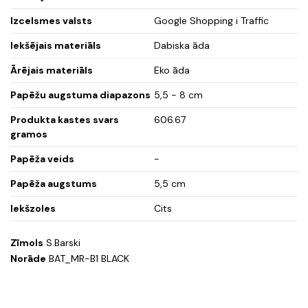
Izcelsmes valsts
Google Shopping i Traffic
Iekšējais materiāls
Dabiska āda
Ārējais materiāls
Eko āda
Papēžu augstuma diapazons
5,5 - 8 cm
Produkta kastes svars
606.67
gramos
Papēža veids
-
Papēža augstums
5,5 cm
Iekšzoles
Cits
Zīmols
S.Barski
Norāde
BAT_MR-B1 BLACK