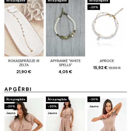
Ātra piegāde
Ātra piegāde
Ātra piegāde
-20%
ROKASSPRĀDZE IR
APYRANKĖ "WHITE
APROCE
ZELTA
SPELLS"
15,92 €
19,90 €
21,90 €
4,05 €
APĢĒRBI
Ātra piegāde
Ātra piegāde
-20%
-20%
-20%
Jauns
Jauns
Jauns