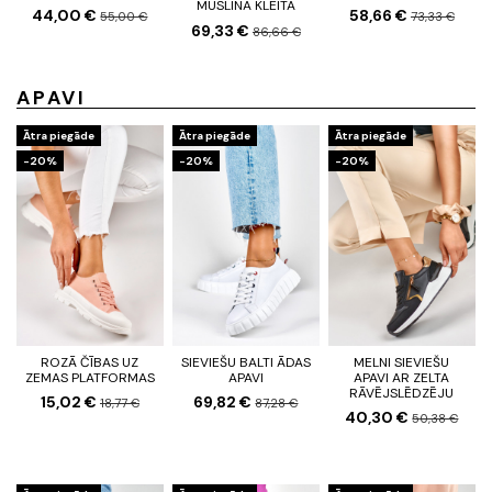
MUSLĪNA KLEITA
44,00 €
58,66 €
55,00 €
73,33 €
69,33 €
86,66 €
APAVI
Ātra piegāde
Ātra piegāde
Ātra piegāde
-20%
-20%
-20%
ROZĀ ČĪBAS UZ
SIEVIEŠU BALTI ĀDAS
MELNI SIEVIEŠU
ZEMAS PLATFORMAS
APAVI
APAVI AR ZELTA
RĀVĒJSLĒDZĒJU
15,02 €
69,82 €
18,77 €
87,28 €
40,30 €
50,38 €