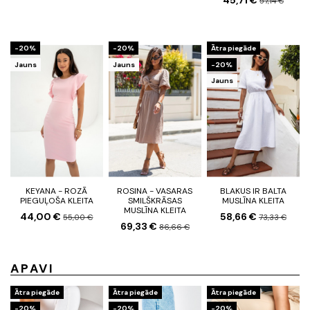
57,14 €
-20%
-20%
Ātra piegāde
Jauns
Jauns
-20%
Jauns
KEYANA - ROZĀ
ROSINA - VASARAS
BLAKUS IR BALTA
PIEGUĻOŠA KLEITA
SMILŠKRĀSAS
MUSLĪNA KLEITA
MUSLĪNA KLEITA
44,00 €
58,66 €
55,00 €
73,33 €
69,33 €
86,66 €
APAVI
Ātra piegāde
Ātra piegāde
Ātra piegāde
-20%
-20%
-20%