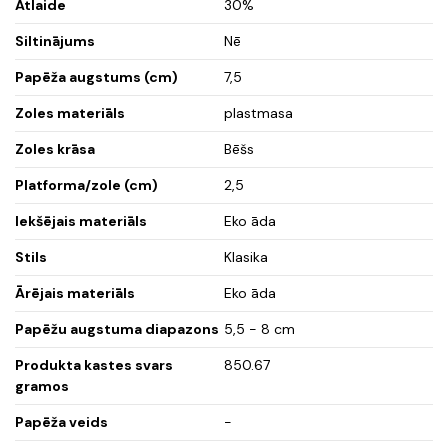
Atlaide
30%
Siltinājums
Nē
Papēža augstums (cm)
7,5
Zoles materiāls
plastmasa
Zoles krāsa
Bēšs
Platforma/zole (cm)
2,5
Iekšējais materiāls
Eko āda
Stils
Klasika
Ārējais materiāls
Eko āda
Papēžu augstuma diapazons
5,5 - 8 cm
Produkta kastes svars
850.67
gramos
Papēža veids
-