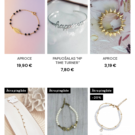
APROCE
PAPUOŠALAS "HP
APROCE
TIME TURNER"
19,90 €
3,19 €
7,80 €
Ātra piegāde
Ātra piegāde
Ātra piegāde
-20%