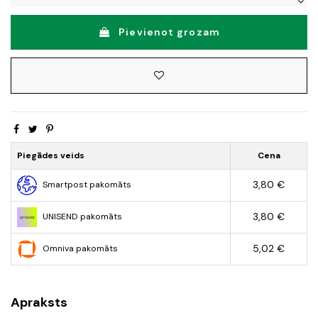
Pievienot grozam
Piegādes veids
Cena
3,80 €
Smartpost pakomāts
3,80 €
UNISEND pakomāts
5,02 €
Omniva pakomāts
Apraksts