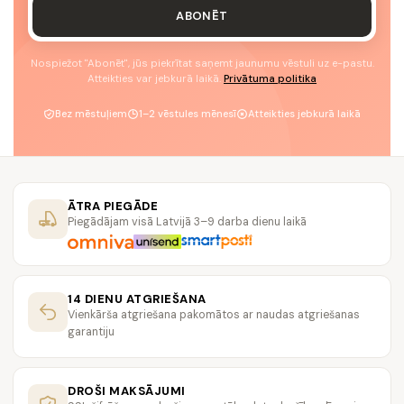
ABONĒT
Nospiežot "Abonēt", jūs piekrītat saņemt jaunumu vēstuli uz e-pastu.
Atteikties var jebkurā laikā.
Privātuma politika
Bez mēstuļiem
1–2 vēstules mēnesī
Atteikties jebkurā laikā
ĀTRA PIEGĀDE
Piegādājam visā Latvijā 3–9 darba dienu laikā
14 DIENU ATGRIEŠANA
Vienkārša atgriešana pakomātos ar naudas atgriešanas
garantiju
DROŠI MAKSĀJUMI