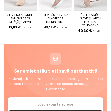
SIEVIEŠU AUGSTIE
SIEVIEŠU PULVERA
ĒRTI ELASTĪGI
SMILŠKRĀSAS
ELASTĪGĀS
SIEVIEŠU APAVI
MEŽĢĪŅU APAVI
TRENIŅBIKSES
IKDIENAS
VALKĀŠANAI
17,82 €
48,18 €
22,28 €
60,22 €
40,30 €
50,38 €
Saņemiet stilu tieši savā pastkastītē
Pievienojieties mums un nekad nepalaidiet garām jaunākās
modes tendences, iedvesmu un īpašos piedāvājumus no
Diavolesa.lv.