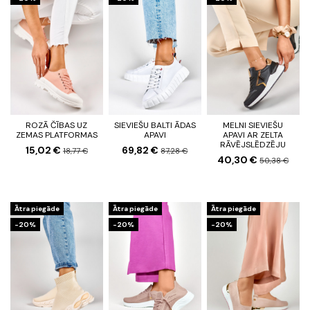
ROZĀ ČĪBAS UZ
SIEVIEŠU BALTI ĀDAS
MELNI SIEVIEŠU
ZEMAS PLATFORMAS
APAVI
APAVI AR ZELTA
RĀVĒJSLĒDZĒJU
15,02 €
69,82 €
18,77 €
87,28 €
40,30 €
50,38 €
Ātra piegāde
Ātra piegāde
Ātra piegāde
-20%
-20%
-20%