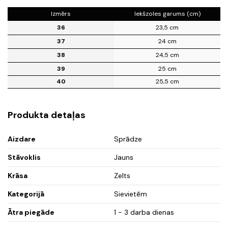
Izmērs
Iekšzoles garums (cm)
36
23,5 cm
37
24 cm
38
24,5 cm
39
25 cm
40
25,5 cm
Produkta detaļas
Aizdare
Sprādze
Stāvoklis
Jauns
Krāsa
Zelts
Kategorijā
Sievietēm
Ātra piegāde
1 - 3 darba dienas