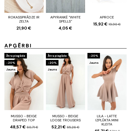
ROKASSPRĀDZE IR
APYRANKĖ "WHITE
APROCE
ZELTA
SPELLS"
15,92 €
19,90 €
21,90 €
4,05 €
APĢĒRBI
Ātra piegāde
Ātra piegāde
-20%
-20%
-20%
Jauns
Jauns
Jauns
MUSSO - BEIGE
MUSSO - BEIGE
LILA - LATTE
DRAPED TOP
LOOSE TROUSERS
IZPLŪKTA MINI
KLEITA
48,57 €
52,21 €
60,71 €
65,26 €
45,71 €