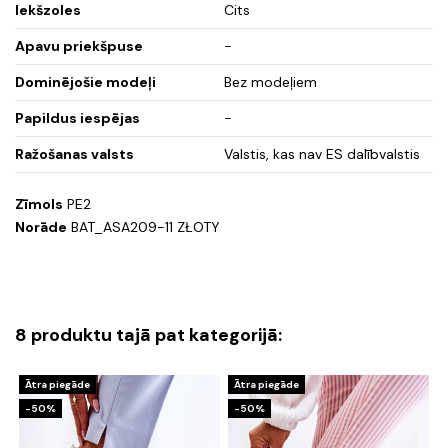
Iekšzoles
Cits
Apavu priekšpuse
-
Dominējošie modeļi
Bez modeļiem
Papildus iespējas
-
Ražošanas valsts
Valstis, kas nav ES dalībvalstis
Zīmols
PE2
Norāde
BAT_ASA209-11 ZŁOTY
8 produktu tajā pat kategorijā:
Ātra piegāde
Ātra piegāde
-50%
-50%