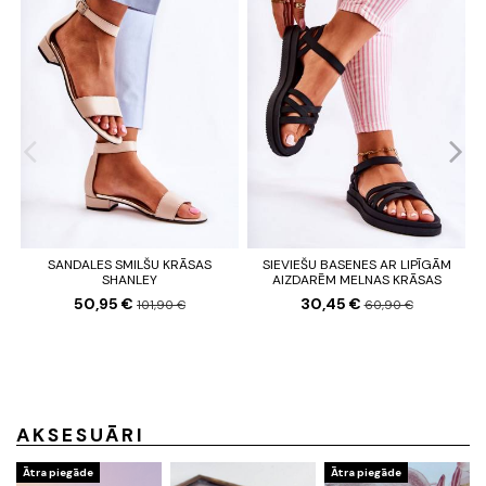
SANDALES SMILŠU KRĀSAS
SIEVIEŠU BASENES AR LIPĪGĀM
SHANLEY
AIZDARĒM MELNAS KRĀSAS
50,95 €
30,45 €
101,90 €
60,90 €
AKSESUĀRI
Ātra piegāde
Ātra piegāde