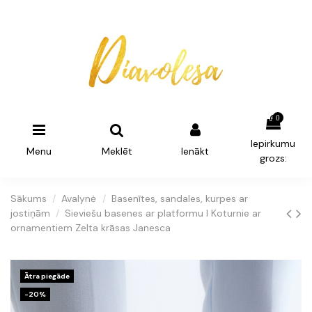
0
Iepirkumu
Menu
Meklēt
Ienākt
grozs:
Sākums
Avalynė
Basenītes, sandales, kurpes ar
jostiņām
Sieviešu basenes ar platformu I Koturnie ar
ornamentiem Zelta krāsas Janesca
Ātra piegāde
-20%