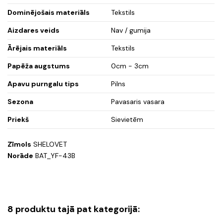
Dominējošais materiāls
Tekstils
Aizdares veids
Nav / gumija
Ārējais materiāls
Tekstils
Papēža augstums
0cm - 3cm
Apavu purngalu tips
Pilns
Sezona
Pavasaris vasara
Priekš
Sievietēm
Zīmols
SHELOVET
Norāde
BAT_YF-43B
8 produktu tajā pat kategorijā: