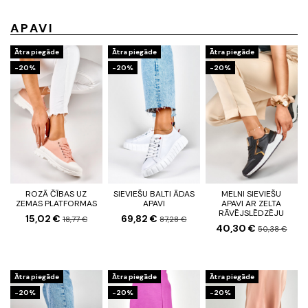
APAVI
Ātra piegāde
Ātra piegāde
Ātra piegāde
-20%
-20%
-20%
ROZĀ ČĪBAS UZ
SIEVIEŠU BALTI ĀDAS
MELNI SIEVIEŠU
ZEMAS PLATFORMAS
APAVI
APAVI AR ZELTA
RĀVĒJSLĒDZĒJU
15,02 €
69,82 €
18,77 €
87,28 €
40,30 €
50,38 €
Ātra piegāde
Ātra piegāde
Ātra piegāde
-20%
-20%
-20%