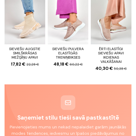
SIEVIEŠU AUGSTIE
SIEVIEŠU PULVERA
ĒRTI ELASTĪGI
SMILŠKRĀSAS
ELASTĪGĀS
SIEVIEŠU APAVI
MEŽĢĪŅU APAVI
TRENIŅBIKSES
IKDIENAS
VALKĀŠANAI
17,82 €
48,18 €
22,28 €
60,22 €
40,30 €
50,38 €
Saņemiet stilu tieši savā pastkastītē
Pievienojieties mums un nekad nepalaidiet garām jaunākās
modes tendences, iedvesmu un īpašos piedāvājumus no