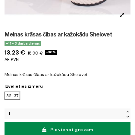
Melnas krāsas čības ar kažokādu Shelovet
1 - 3 darba dienas
13,23 €
18,90 €
-30%
AR PVN
Melnas krāsas čības ar kažokādu Shelovet
Izvēlieties izmēru
36-37
Pievienot grozam