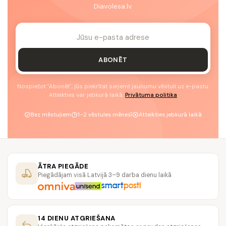
Diavolesa.lv.
ABONĒT
Nospiežot "Abonēt", jūs piekrītat saņemt jaunumu vēstuli uz e-pastu.
Atteikties var jebkurā laikā.
Privātuma politika
Bez mēstuļiem
1–2 vēstules mēnesī
Atteikties jebkurā laikā
ĀTRA PIEGĀDE
Piegādājam visā Latvijā 3–9 darba dienu laikā
14 DIENU ATGRIEŠANA