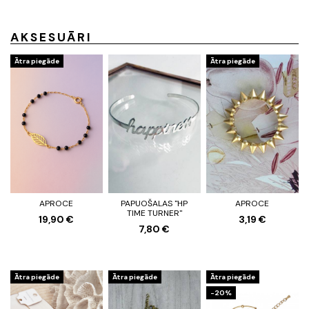
AKSESUĀRI
Ātra piegāde
Ātra piegāde
APROCE
PAPUOŠALAS "HP
APROCE
TIME TURNER"
19,90 €
3,19 €
7,80 €
Ātra piegāde
Ātra piegāde
Ātra piegāde
-20%