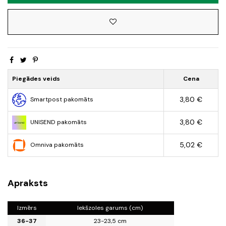
Piegādes veids
Cena
3,80 €
Smartpost pakomāts
3,80 €
UNISEND pakomāts
5,02 €
Omniva pakomāts
Apraksts
Izmērs
Iekšzoles garums (cm)
36-37
23-23,5 cm