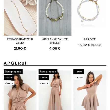
ROKASSPRĀDZE IR
APYRANKĖ "WHITE
APROCE
ZELTA
SPELLS"
15,92 €
19,90 €
21,90 €
4,05 €
APĢĒRBI
Ātra piegāde
Ātra piegāde
-20%
-20%
-20%
Jauns
Jauns
Jauns