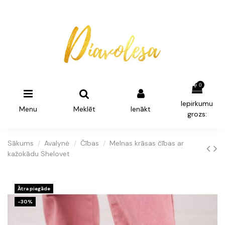
0
Iepirkumu
Menu
Meklēt
Ienākt
grozs:
Sākums
Avalynė
Čības
Melnas krāsas čības ar
kažokādu Shelovet
Ātra piegāde
-30%