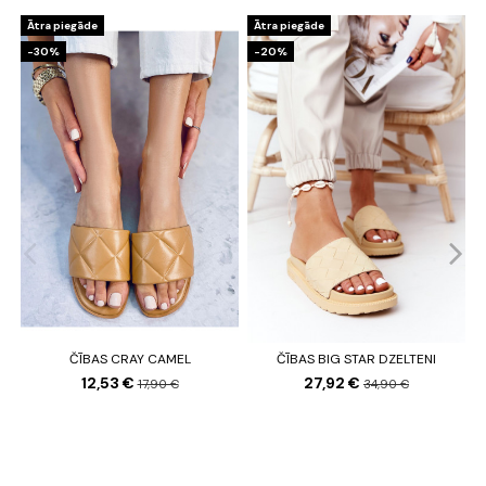
Ātra piegāde
Ātra piegāde
-30%
-20%
ČĪBAS CRAY CAMEL
ČĪBAS BIG STAR DZELTENI
12,53 €
27,92 €
17,90 €
34,90 €