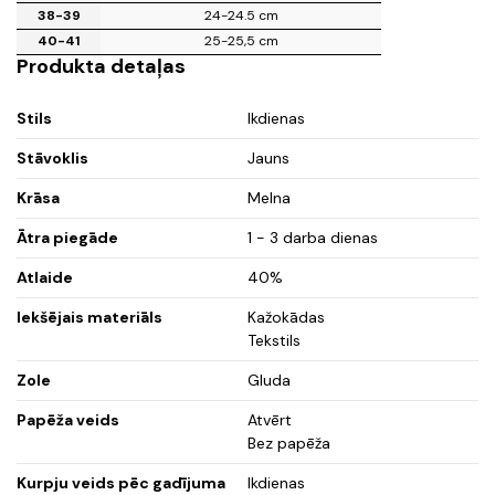
38-39
24-24.5 cm
40-41
25-25,5 cm
Produkta detaļas
Stils
Ikdienas
Stāvoklis
Jauns
Krāsa
Melna
Ātra piegāde
1 - 3 darba dienas
Atlaide
40%
Iekšējais materiāls
Kažokādas
Tekstils
Zole
Gluda
Papēža veids
Atvērt
Bez papēža
Kurpju veids pēc gadījuma
Ikdienas