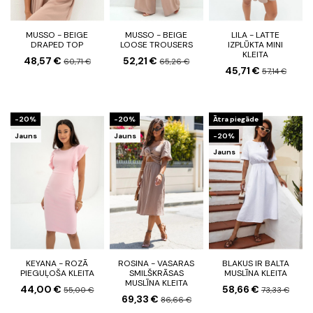
MUSSO - BEIGE
MUSSO - BEIGE
LILA - LATTE
DRAPED TOP
LOOSE TROUSERS
IZPLŪKTA MINI
KLEITA
48,57 €
52,21 €
60,71 €
65,26 €
45,71 €
57,14 €
-20%
-20%
Ātra piegāde
Jauns
Jauns
-20%
Jauns
KEYANA - ROZĀ
ROSINA - VASARAS
BLAKUS IR BALTA
PIEGUĻOŠA KLEITA
SMILŠKRĀSAS
MUSLĪNA KLEITA
MUSLĪNA KLEITA
44,00 €
58,66 €
55,00 €
73,33 €
69,33 €
86,66 €