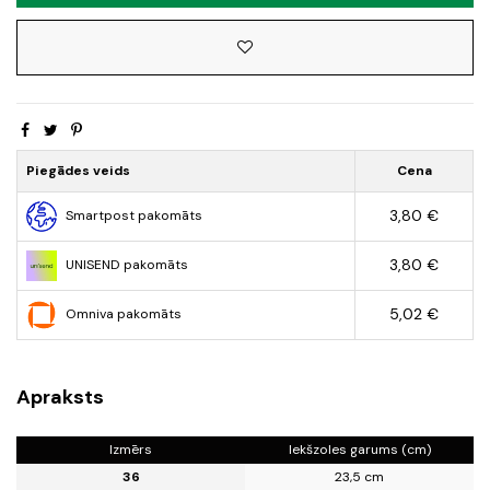
Piegādes veids
Cena
3,80 €
Smartpost pakomāts
3,80 €
UNISEND pakomāts
5,02 €
Omniva pakomāts
Apraksts
Izmērs
Iekšzoles garums (cm)
36
23,5 cm