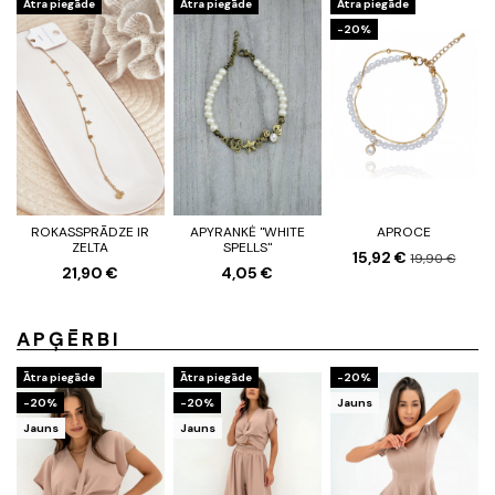
Ātra piegāde
Ātra piegāde
Ātra piegāde
-20%
ROKASSPRĀDZE IR
APYRANKĖ "WHITE
APROCE
ZELTA
SPELLS"
15,92 €
19,90 €
21,90 €
4,05 €
APĢĒRBI
Ātra piegāde
Ātra piegāde
-20%
-20%
-20%
Jauns
Jauns
Jauns