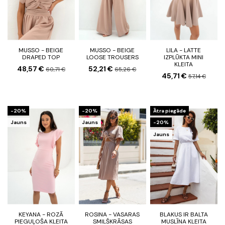
MUSSO - BEIGE
MUSSO - BEIGE
LILA - LATTE
DRAPED TOP
LOOSE TROUSERS
IZPLŪKTA MINI
KLEITA
48,57 €
52,21 €
60,71 €
65,26 €
45,71 €
57,14 €
-20%
-20%
Ātra piegāde
Jauns
Jauns
-20%
Jauns
KEYANA - ROZĀ
ROSINA - VASARAS
BLAKUS IR BALTA
PIEGUĻOŠA KLEITA
SMILŠKRĀSAS
MUSLĪNA KLEITA