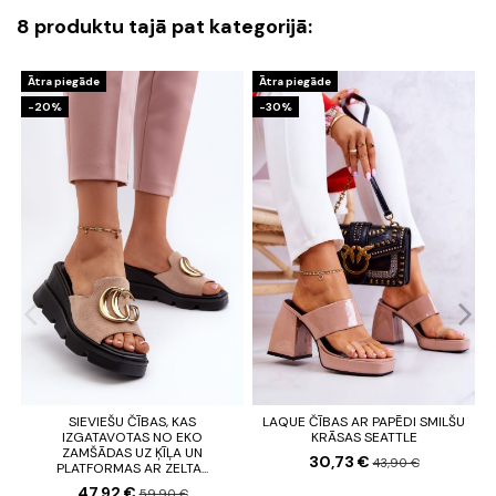
8 produktu tajā pat kategorijā:
Ātra piegāde
Ātra piegāde
-20%
-30%
SIEVIEŠU ČĪBAS, KAS
LAQUE ČĪBAS AR PAPĒDI SMILŠU
IZGATAVOTAS NO EKO
KRĀSAS SEATTLE
ZAMŠĀDAS UZ ĶĪĻA UN
30,73 €
43,90 €
PLATFORMAS AR ZELTA...
47,92 €
59,90 €