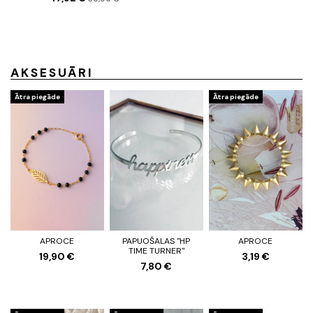
AKSESUĀRI
Ātra piegāde
Ātra piegāde
APROCE
PAPUOŠALAS "HP
APROCE
TIME TURNER"
19,90 €
3,19 €
7,80 €