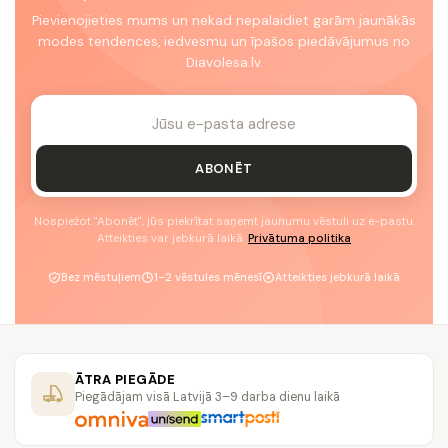
Pievienojieties mums un nekad nepalaidiet garām jaunākās
modes tendences, iedvesmu un īpašos piedāvājumus no
Diavolesa.lv.
ABONĒT
Nospiežot "Abonēt", jūs piekrītat saņemt jaunumu vēstuli uz e-pastu.
Atteikties var jebkurā laikā.
Privātuma politika
Bez mēstuļiem
1–2 vēstules mēnesī
Atteikties jebkurā laikā
ĀTRA PIEGĀDE
Piegādājam visā Latvijā 3–9 darba dienu laikā