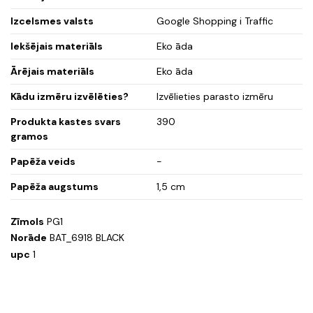
Izcelsmes valsts
Google Shopping i Traffic
Iekšējais materiāls
Eko āda
Ārējais materiāls
Eko āda
Kādu izmēru izvēlēties?
Izvēlieties parasto izmēru
Produkta kastes svars
390
gramos
Papēža veids
-
Papēža augstums
1,5 cm
Zīmols
PG1
Norāde
BAT_6918 BLACK
upc
1