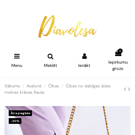
0
Iepirkumu
Menu
Meklēt
Ienākt
grozs:
Sākums
Avalynė
Čības
Čibas no dabīgas ādas
melnas krāsas Raula
Ātra piegāde
-30%