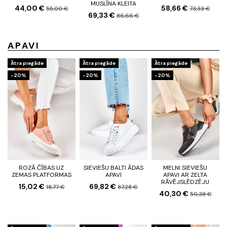
MUSLĪNA KLEITA
44,00 €
58,66 €
55,00 €
73,33 €
69,33 €
86,66 €
APAVI
Ātra piegāde
Ātra piegāde
Ātra piegāde
-20%
-20%
-20%
ROZĀ ČĪBAS UZ
SIEVIEŠU BALTI ĀDAS
MELNI SIEVIEŠU
ZEMAS PLATFORMAS
APAVI
APAVI AR ZELTA
RĀVĒJSLĒDZĒJU
15,02 €
69,82 €
18,77 €
87,28 €
40,30 €
50,38 €