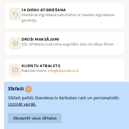
14 DIENU ATGRIEŠANA
Vienkārša atgriešana pakomātos ar naudas atgriešanas
garantiju
DROŠI MAKSĀJUMI
SSL šifrēšana nodrošina augstāko datu drošības līmeni
KLIENTU ATBALSTS
Rakstiet mums
info@diavolesa.lv
Sīkfaili
Sīkfaili palīdz Diavolesa.lv darboties raiti un personalizēti.
Uzzināt vairāk.
Akceptēt visus sīkfailus