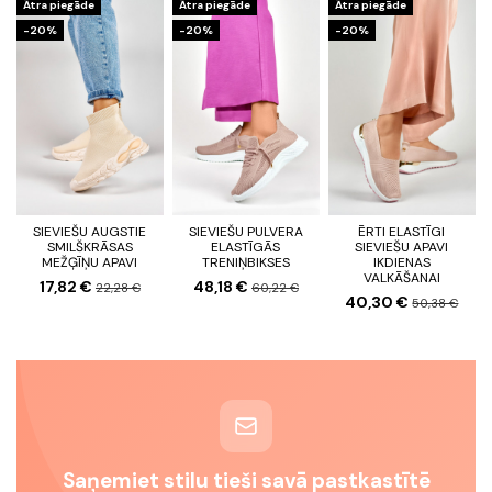
Ātra piegāde
Ātra piegāde
Ātra piegāde
-20%
-20%
-20%
SIEVIEŠU AUGSTIE
SIEVIEŠU PULVERA
ĒRTI ELASTĪGI
SMILŠKRĀSAS
ELASTĪGĀS
SIEVIEŠU APAVI
MEŽĢĪŅU APAVI
TRENIŅBIKSES
IKDIENAS
VALKĀŠANAI
17,82 €
48,18 €
22,28 €
60,22 €
40,30 €
50,38 €
Saņemiet stilu tieši savā pastkastītē