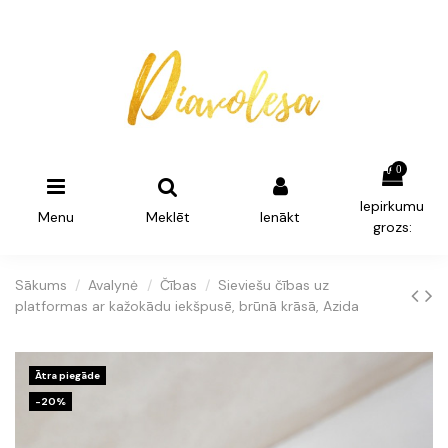
0
Iepirkumu
Menu
Meklēt
Ienākt
grozs:
Sākums
Avalynė
Čības
Sieviešu čības uz
platformas ar kažokādu iekšpusē, brūnā krāsā, Azida
Ātra piegāde
-20%