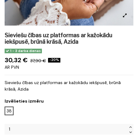
Sieviešu čības uz platformas ar kažokādu
iekšpusē, brūnā krāsā, Azida
1 - 3 darba dienas
30,32 €
37,90 €
-20%
AR PVN
Sieviešu čības uz platformas ar kažokādu iekšpusē, brūnā
krāsā, Azida
Izvēlieties izmēru
38