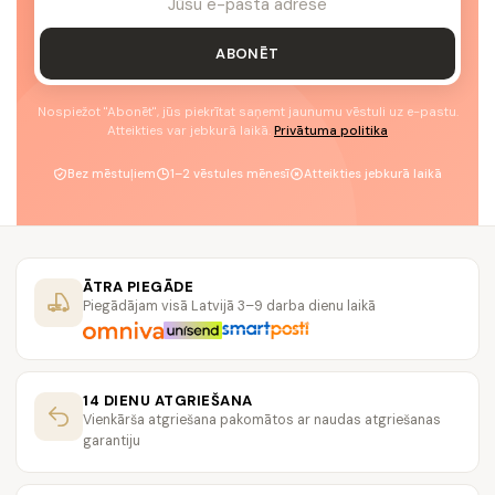
ABONĒT
Nospiežot "Abonēt", jūs piekrītat saņemt jaunumu vēstuli uz e-pastu.
Atteikties var jebkurā laikā.
Privātuma politika
Bez mēstuļiem
1–2 vēstules mēnesī
Atteikties jebkurā laikā
ĀTRA PIEGĀDE
Piegādājam visā Latvijā 3–9 darba dienu laikā
14 DIENU ATGRIEŠANA
Vienkārša atgriešana pakomātos ar naudas atgriešanas
garantiju