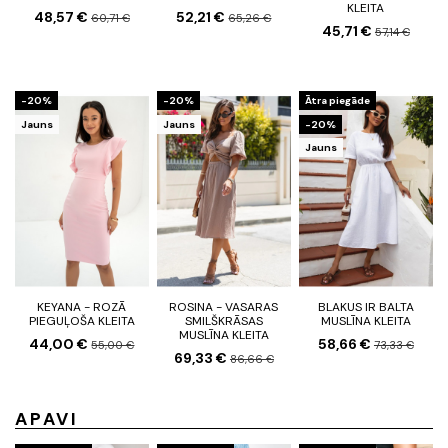
KLEITA
48,57 €
52,21 €
60,71 €
65,26 €
45,71 €
57,14 €
-20%
-20%
Ātra piegāde
Jauns
Jauns
-20%
Jauns
KEYANA - ROZĀ
ROSINA - VASARAS
BLAKUS IR BALTA
PIEGUĻOŠA KLEITA
SMILŠKRĀSAS
MUSLĪNA KLEITA
MUSLĪNA KLEITA
44,00 €
58,66 €
55,00 €
73,33 €
69,33 €
86,66 €
APAVI