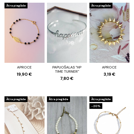
Ātra piegāde
Ātra piegāde
APROCE
PAPUOŠALAS "HP
APROCE
TIME TURNER"
19,90 €
3,19 €
7,80 €
Ātra piegāde
Ātra piegāde
Ātra piegāde
-20%