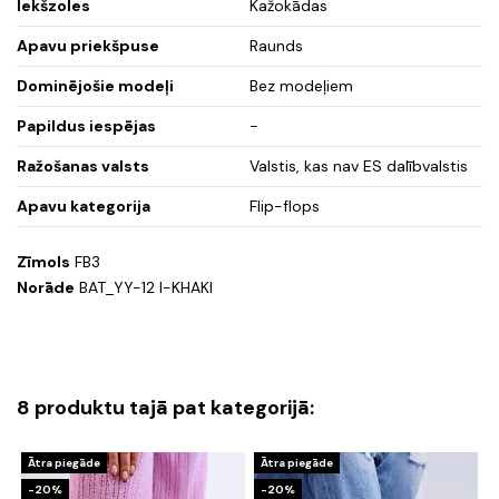
Iekšzoles
Kažokādas
Apavu priekšpuse
Raunds
Dominējošie modeļi
Bez modeļiem
Papildus iespējas
-
Ražošanas valsts
Valstis, kas nav ES dalībvalstis
Apavu kategorija
Flip-flops
Zīmols
FB3
Norāde
BAT_YY-12 I-KHAKI
8 produktu tajā pat kategorijā:
Ātra piegāde
Ātra piegāde
-20%
-20%