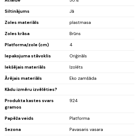
Siltinājums
Jā
Zoles materiāls
plastmasa
Zoles krāsa
Brūns
Platforma/zole (cm)
4
Iepakojuma stāvoklis
Oriģināls
Iekšējais materiāls
Izolēts
Ārējais materiāls
Eko zamšāda
Kādu izmēru izvēlēties?
Produkta kastes svars
924
gramos
Papēža veids
Platforma
Sezona
Pavasaris vasara