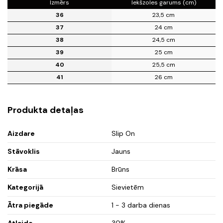
Izmērs
Iekšzoles garums (cm)
36
23,5 cm
37
24 cm
38
24,5 cm
39
25 cm
40
25,5 cm
41
26 cm
Produkta detaļas
Aizdare
Slip On
Stāvoklis
Jauns
Krāsa
Brūns
Kategorijā
Sievietēm
Ātra piegāde
1 - 3 darba dienas
Atlaide
30%