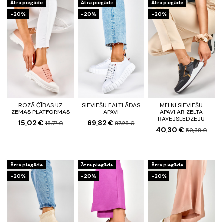
Ātra piegāde
Ātra piegāde
Ātra piegāde
-20%
-20%
-20%
ROZĀ ČĪBAS UZ
SIEVIEŠU BALTI ĀDAS
MELNI SIEVIEŠU
ZEMAS PLATFORMAS
APAVI
APAVI AR ZELTA
RĀVĒJSLĒDZĒJU
15,02 €
69,82 €
18,77 €
87,28 €
40,30 €
50,38 €
Ātra piegāde
Ātra piegāde
Ātra piegāde
-20%
-20%
-20%