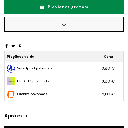
Pievienot grozam
Piegādes veids
Cena
3,80 €
Smartpost pakomāts
3,80 €
UNISEND pakomāts
5,02 €
Omniva pakomāts
Apraksts