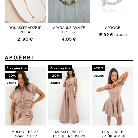
ROKASSPRĀDZE IR
APYRANKĖ "WHITE
APROCE
ZELTA
SPELLS"
15,92 €
19,90 €
21,90 €
4,05 €
APĢĒRBI
Ātra piegāde
Ātra piegāde
-20%
-20%
-20%
Jauns
Jauns
Jauns
MUSSO - BEIGE
MUSSO - BEIGE
LILA - LATTE
DRAPED TOP
LOOSE TROUSERS
IZPLŪKTA MINI