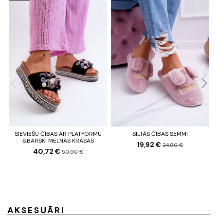
SIEVIEŠU ČĪBAS AR PLATFORMU
SILTĀS ČĪBAS SEMMI
S.BARSKI MELNAS KRĀSAS
19,92 €
24,90 €
40,72 €
50,90 €
AKSESUĀRI