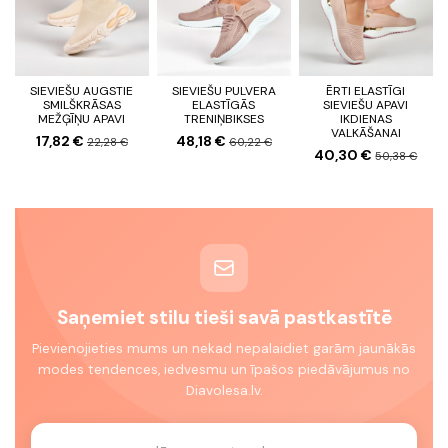
SIEVIEŠU AUGSTIE
SIEVIEŠU PULVERA
ĒRTI ELASTĪGI
SMILŠKRĀSAS
ELASTĪGĀS
SIEVIEŠU APAVI
MEŽĢĪŅU APAVI
TRENIŅBIKSES
IKDIENAS
VALKĀŠANAI
17,82 €
48,18 €
22,28 €
60,22 €
40,30 €
50,38 €
Saņemiet stilu tieši savā pastkastītē
Pievienojieties mums un nekad nepalaidiet garām jaunākās
modes tendences, iedvesmu un īpašos piedāvājumus no
Diavolesa.lv.