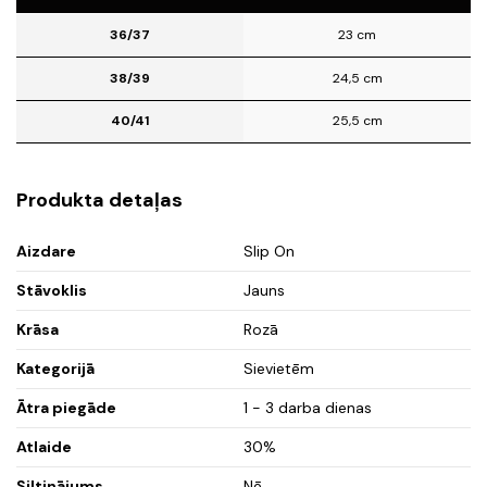
36/37
23 cm
38/39
24,5 cm
40/41
25,5 cm
Produkta detaļas
Aizdare
Slip On
Stāvoklis
Jauns
Krāsa
Rozā
Kategorijā
Sievietēm
Ātra piegāde
1 - 3 darba dienas
Atlaide
30%
Siltinājums
Nē