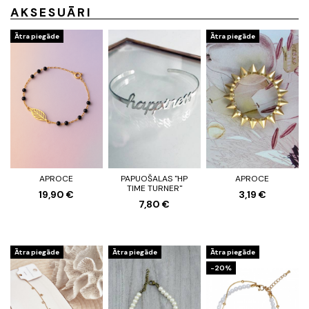
AKSESUĀRI
Ātra piegāde
Ātra piegāde
APROCE
PAPUOŠALAS "HP
APROCE
TIME TURNER"
19,90 €
3,19 €
7,80 €
Ātra piegāde
Ātra piegāde
Ātra piegāde
-20%