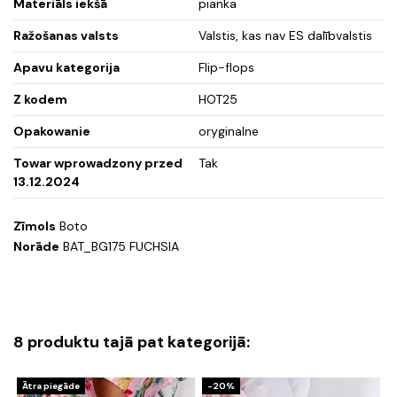
Materiāls iekšā
pianka
Ražošanas valsts
Valstis, kas nav ES dalībvalstis
Apavu kategorija
Flip-flops
Z kodem
HOT25
Opakowanie
oryginalne
Towar wprowadzony przed
Tak
13.12.2024
Zīmols
Boto
Norāde
BAT_BG175 FUCHSIA
8 produktu tajā pat kategorijā:
Ātra piegāde
-20%