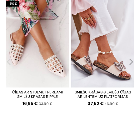
-50%
ČĪBAS AR STULMU I PERŁAMI
SMILŠU KRĀSAS SIEVIEŠU ČĪBAS
SMILŠU KRĀSAS RIPPLE
AR LENTĒM UZ PLATFORMAS
16,95 €
37,52 €
33,90 €
46,90 €