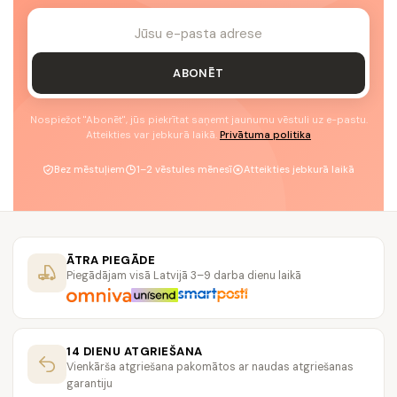
ABONĒT
Nospiežot "Abonēt", jūs piekrītat saņemt jaunumu vēstuli uz e-pastu.
Atteikties var jebkurā laikā.
Privātuma politika
Bez mēstuļiem
1–2 vēstules mēnesī
Atteikties jebkurā laikā
ĀTRA PIEGĀDE
Piegādājam visā Latvijā 3–9 darba dienu laikā
14 DIENU ATGRIEŠANA
Vienkārša atgriešana pakomātos ar naudas atgriešanas
garantiju