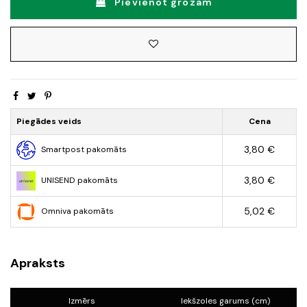
Pievienot grozam
Piegādes veids
Cena
3,80 €
Smartpost pakomāts
3,80 €
UNISEND pakomāts
5,02 €
Omniva pakomāts
Apraksts
Izmērs
Iekšzoles garums (cm)