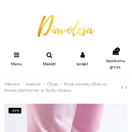
0
Iepirkumu
Menu
Meklēt
Ienākt
grozs:
Sākums
Avalynė
Čības
Rozā sieviešu čības uz
biezas platformas ar lācīšu dizainu
-20%