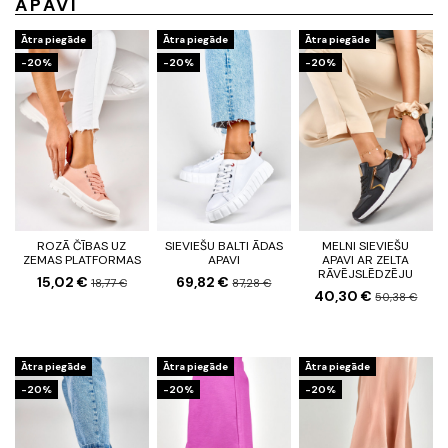
APAVI
Ātra piegāde
Ātra piegāde
Ātra piegāde
-20%
-20%
-20%
ROZĀ ČĪBAS UZ
SIEVIEŠU BALTI ĀDAS
MELNI SIEVIEŠU
ZEMAS PLATFORMAS
APAVI
APAVI AR ZELTA
RĀVĒJSLĒDZĒJU
15,02 €
69,82 €
18,77 €
87,28 €
40,30 €
50,38 €
Ātra piegāde
Ātra piegāde
Ātra piegāde
-20%
-20%
-20%