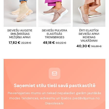
SIEVIEŠU AUGSTIE
SIEVIEŠU PULVERA
ĒRTI ELASTĪGI
SMILŠKRĀSAS
ELASTĪGĀS
SIEVIEŠU APAVI
MEŽĢĪŅU APAVI
TRENIŅBIKSES
IKDIENAS
VALKĀŠANAI
17,82 €
48,18 €
22,28 €
60,22 €
40,30 €
50,38 €
Saņemiet stilu tieši savā pastkastītē
Pievienojieties mums un nekad nepalaidiet garām jaunākās
modes tendences, iedvesmu un īpašos piedāvājumus no
Diavolesa.lv.