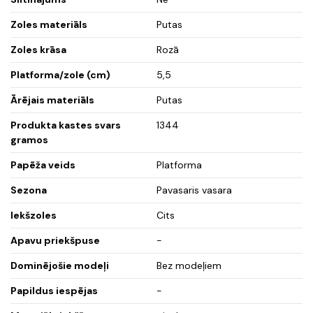
Zoles materiāls
Putas
Zoles krāsa
Rozā
Platforma/zole (cm)
5,5
Ārējais materiāls
Putas
Produkta kastes svars
1344
gramos
Papēža veids
Platforma
Sezona
Pavasaris vasara
Iekšzoles
Cits
Apavu priekšpuse
-
Dominējošie modeļi
Bez modeļiem
Papildus iespējas
-