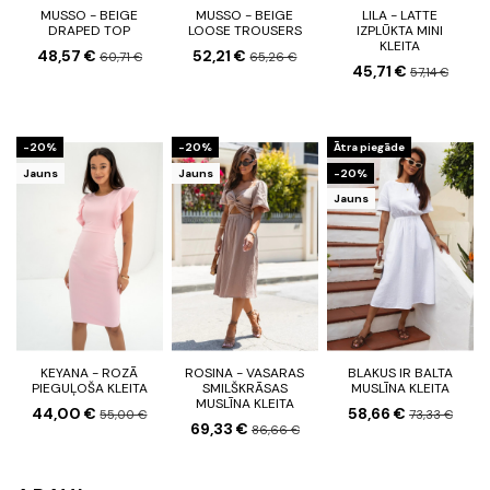
MUSSO - BEIGE
MUSSO - BEIGE
LILA - LATTE
DRAPED TOP
LOOSE TROUSERS
IZPLŪKTA MINI
KLEITA
48,57 €
52,21 €
60,71 €
65,26 €
45,71 €
57,14 €
-20%
-20%
Ātra piegāde
Jauns
Jauns
-20%
Jauns
KEYANA - ROZĀ
ROSINA - VASARAS
BLAKUS IR BALTA
PIEGUĻOŠA KLEITA
SMILŠKRĀSAS
MUSLĪNA KLEITA
MUSLĪNA KLEITA
44,00 €
58,66 €
55,00 €
73,33 €
69,33 €
86,66 €