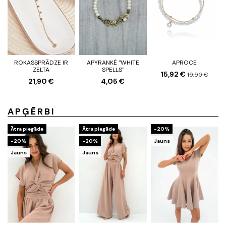
ROKASSPRĀDZE IR
APYRANKĖ "WHITE
APROCE
ZELTA
SPELLS"
15,92 €
19,90 €
21,90 €
4,05 €
APĢĒRBI
Ātra piegāde
Ātra piegāde
-20%
-20%
-20%
Jauns
Jauns
Jauns