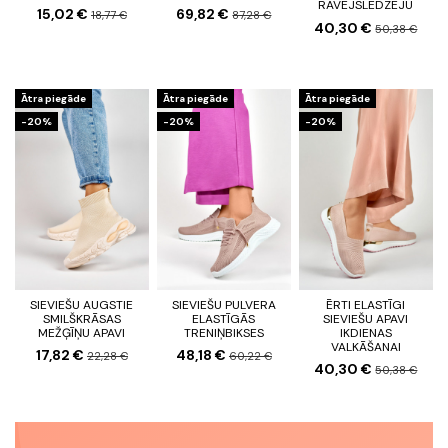
RĀVĒJSLĒDZĒJU
15,02 €
69,82 €
18,77 €
87,28 €
40,30 €
50,38 €
Ātra piegāde
Ātra piegāde
Ātra piegāde
-20%
-20%
-20%
SIEVIEŠU AUGSTIE
SIEVIEŠU PULVERA
ĒRTI ELASTĪGI
SMILŠKRĀSAS
ELASTĪGĀS
SIEVIEŠU APAVI
MEŽĢĪŅU APAVI
TRENIŅBIKSES
IKDIENAS
VALKĀŠANAI
17,82 €
48,18 €
22,28 €
60,22 €
40,30 €
50,38 €