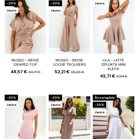
-20%
-20%
Jauns
Jauns
Jauns
MUSSO - BEIGE
MUSSO - BEIGE
LILA - LATTE
DRAPED TOP
LOOSE TROUSERS
IZPLŪKTA MINI
KLEITA
48,57 €
52,21 €
60,71 €
65,26 €
45,71 €
57,14 €
-20%
-20%
Ātra piegāde
Jauns
Jauns
-20%
Jauns