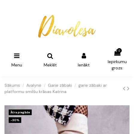
0
Iepirkumu
Menu
Meklēt
Ienākt
grozs:
Sākums
Avalynė
Garie zābaki
garie zābaki ar
platformu smilšu krāsas Katrina
Ātra piegāde
-30%