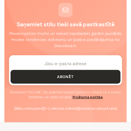
Saņemiet stilu tieši savā pastkastītē
Pievienojieties mums un nekad nepalaidiet garām jaunākās
modes tendences, iedvesmu un īpašos piedāvājumus no
Diavolesa.lv.
ABONĒT
Nospiežot "Abonēt", jūs piekrītat saņemt jaunumu vēstuli uz e-pastu.
Atteikties var jebkurā laikā.
Privātuma politika
Bez mēstuļiem
1–2 vēstules mēnesī
Atteikties jebkurā laikā