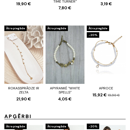
TIME TURNER"
19,90 €
3,19 €
7,80 €
Ātra piegāde
Ātra piegāde
Ātra piegāde
-20%
ROKASSPRĀDZE IR
APYRANKĖ "WHITE
APROCE
ZELTA
SPELLS"
15,92 €
19,90 €
21,90 €
4,05 €
APĢĒRBI
Ātra piegāde
Ātra piegāde
-20%