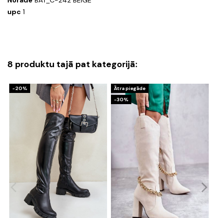
Norāde
BAT_C-242 BEIGE
upc
1
8 produktu tajā pat kategorijā:
-20%
Ātra piegāde
-30%