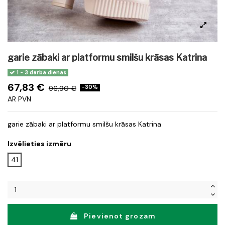
garie zābaki ar platformu smilšu krāsas Katrina
1 - 3 darba dienas
67,83 €
96,90 €
-30%
AR PVN
garie zābaki ar platformu smilšu krāsas Katrina
Izvēlieties izmēru
41
Pievienot grozam