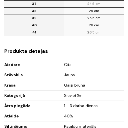
37
24,5 cm
38
25 cm
39
25,5 cm
40
26 cm
41
26,5 cm
Produkta detaļas
Aizdare
Cits
Stāvoklis
Jauns
Krāsa
Gaiši brūna
Kategorijā
Sievietēm
Ātra piegāde
1 - 3 darba dienas
Atlaide
40%
Siltinājums
Papildu materiāls