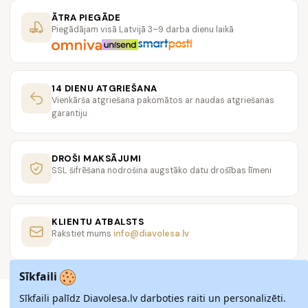
ĀTRA PIEGĀDE
Piegādājam visā Latvijā 3–9 darba dienu laikā
14 DIENU ATGRIEŠANA
Vienkārša atgriešana pakomātos ar naudas atgriešanas
garantiju
DROŠI MAKSĀJUMI
SSL šifrēšana nodrošina augstāko datu drošības līmeni
KLIENTU ATBALSTS
Rakstiet mums
info@diavolesa.lv
Sīkfaili
Sīkfaili palīdz Diavolesa.lv darboties raiti un personalizēti.