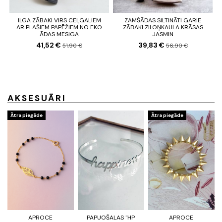
ILGA ZĀBAKI VIRS CEĻGALIEM
ZAMŠĀDAS SILTINĀTI GARIE
AR PLAŠIEM PAPĒŽIEM NO EKO
ZĀBAKI ZILOŅKAULA KRĀSAS
ĀDAS MESIGA
JASMIN
41,52 €
39,83 €
51,90 €
56,90 €
AKSESUĀRI
Ātra piegāde
Ātra piegāde
APROCE
PAPUOŠALAS "HP
APROCE