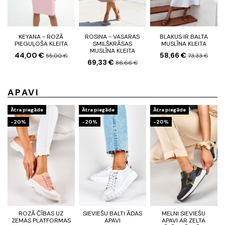
KEYANA - ROZĀ
ROSINA - VASARAS
BLAKUS IR BALTA
PIEGUĻOŠA KLEITA
SMILŠKRĀSAS
MUSLĪNA KLEITA
MUSLĪNA KLEITA
44,00 €
58,66 €
55,00 €
73,33 €
69,33 €
86,66 €
APAVI
Ātra piegāde
Ātra piegāde
Ātra piegāde
-20%
-20%
-20%
ROZĀ ČĪBAS UZ
SIEVIEŠU BALTI ĀDAS
MELNI SIEVIEŠU
ZEMAS PLATFORMAS
APAVI
APAVI AR ZELTA