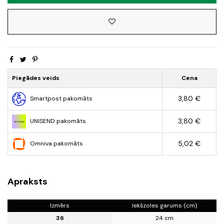
Piegādes veids
Cena
3,80 €
Smartpost pakomāts
3,80 €
UNISEND pakomāts
5,02 €
Omniva pakomāts
Apraksts
Izmērs
Iekšzoles garums (cm)
36
24 cm