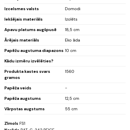
Izcelsmes valsts
Domodi
Iekšējais materiāls
Izolēts
Apavu platums augšpusē
18,5 cm
Ārējais materiāls
Eko āda
Papēžu augstuma diapazons
10 cm
Kādu izmēru izvēlēties?
Produkta kastes svars
1560
gramos
Papēža veids
-
Papēža augstums
12,5 cm
Vārpstas augstums
55 cm
Zīmols
FS1