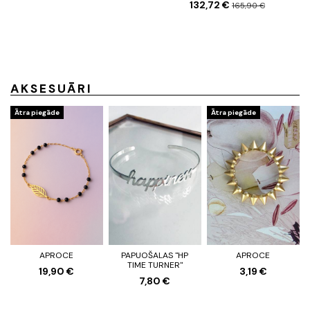
132,72 €
165,90 €
AKSESUĀRI
Ātra piegāde
Ātra piegāde
APROCE
PAPUOŠALAS "HP
APROCE
TIME TURNER"
19,90 €
3,19 €
7,80 €