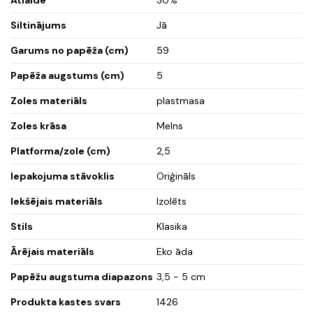
Siltinājums
Jā
Garums no papēža (cm)
59
Papēža augstums (cm)
5
Zoles materiāls
plastmasa
Zoles krāsa
Melns
Platforma/zole (cm)
2,5
Iepakojuma stāvoklis
Oriģināls
Iekšējais materiāls
Izolēts
Stils
Klasika
Ārējais materiāls
Eko āda
Papēžu augstuma diapazons
3,5 - 5 cm
Produkta kastes svars
1426