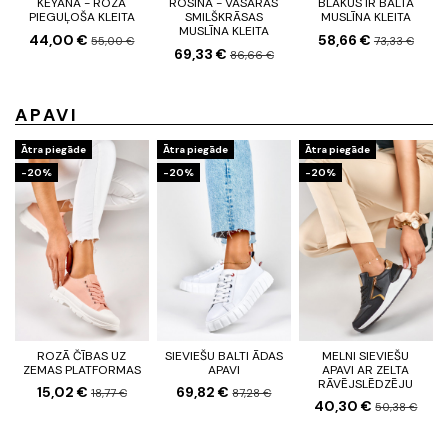
KEYANA - ROZĀ
ROSINA - VASARAS
BLAKUS IR BALTA
PIEGUĻOŠA KLEITA
SMILŠKRĀSAS
MUSLĪNA KLEITA
MUSLĪNA KLEITA
44,00 €
58,66 €
55,00 €
73,33 €
69,33 €
86,66 €
APAVI
Ātra piegāde
Ātra piegāde
Ātra piegāde
-20%
-20%
-20%
ROZĀ ČĪBAS UZ
SIEVIEŠU BALTI ĀDAS
MELNI SIEVIEŠU
ZEMAS PLATFORMAS
APAVI
APAVI AR ZELTA
RĀVĒJSLĒDZĒJU
15,02 €
69,82 €
18,77 €
87,28 €
40,30 €
50,38 €