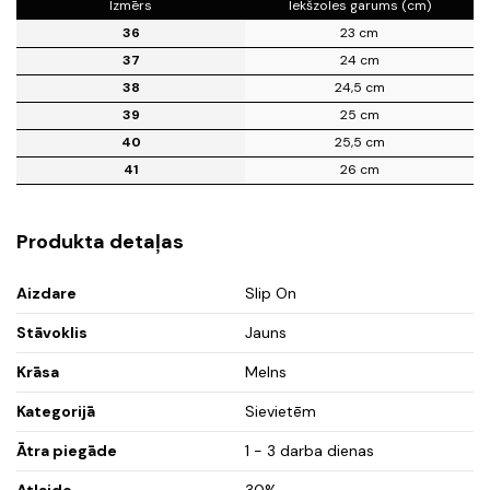
Izmērs
Iekšzoles garums (cm)
36
23 cm
37
24 cm
38
24,5 cm
39
25 cm
40
25,5 cm
41
26 cm
Produkta detaļas
Aizdare
Slip On
Stāvoklis
Jauns
Krāsa
Melns
Kategorijā
Sievietēm
Ātra piegāde
1 - 3 darba dienas
Atlaide
30%