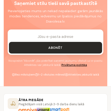
Saņemiet stilu tieši savā pastkastītē
Pievienojieties mums un nekad nepalaidiet garām jaunākās
modes tendences, iedvesmu un īpašos piedāvājumus no
Diavolesa.lv.
ABONĒT
Nospiežot "Abonēt", jūs piekrītat saņemt jaunumu vēstuli uz e-pastu.
Atteikties var jebkurā laikā.
Privātuma politika
Bez mēstuļiem
1–2 vēstules mēnesī
Atteikties jebkurā laikā
ĀTRA PIEGĀDE
Piegādājam visā Latvijā 3–9 darba dienu laikā