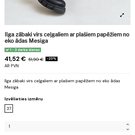
Ilga zābaki virs ceļgaliem ar plašiem papēžiem no
eko ādas Mesiga
1 - 3 darba dienas
41,52 €
51,90 €
-20%
AR PVN
Ilga zābaki virs ceļgaliem ar plašiem papēžiem no eko ādas
Mesiga
Izvēlieties izmēru
37