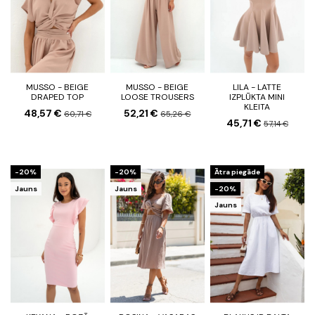
MUSSO - BEIGE
MUSSO - BEIGE
LILA - LATTE
DRAPED TOP
LOOSE TROUSERS
IZPLŪKTA MINI
KLEITA
48,57 €
52,21 €
60,71 €
65,26 €
45,71 €
57,14 €
-20%
-20%
Ātra piegāde
Jauns
Jauns
-20%
Jauns