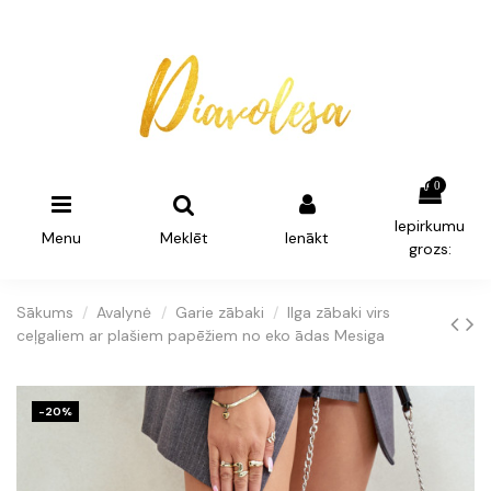
0
Iepirkumu
Menu
Meklēt
Ienākt
grozs:
Sākums
Avalynė
Garie zābaki
Ilga zābaki virs
ceļgaliem ar plašiem papēžiem no eko ādas Mesiga
-20%