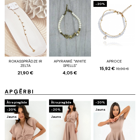
-20%
ROKASSPRĀDZE IR
APYRANKĖ "WHITE
APROCE
ZELTA
SPELLS"
15,92 €
19,90 €
21,90 €
4,05 €
APĢĒRBI
Ātra piegāde
Ātra piegāde
-20%
-20%
-20%
Jauns
Jauns
Jauns