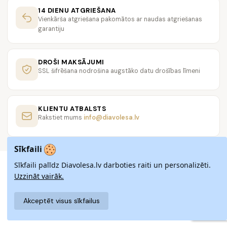
14 DIENU ATGRIEŠANA
Vienkārša atgriešana pakomātos ar naudas atgriešanas
garantiju
DROŠI MAKSĀJUMI
SSL šifrēšana nodrošina augstāko datu drošības līmeni
KLIENTU ATBALSTS
Rakstiet mums
info@diavolesa.lv
Sīkfaili
Sīkfaili palīdz Diavolesa.lv darboties raiti un personalizēti.
Uzzināt vairāk.
Akceptēt visus sīkfailus