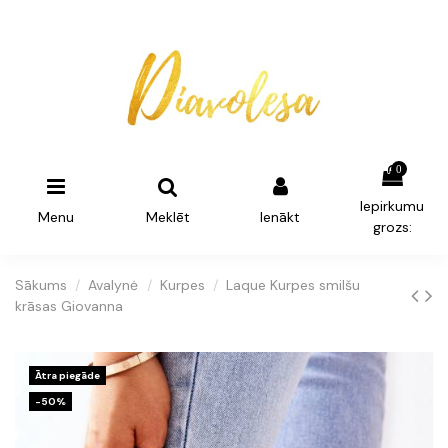
0
Iepirkumu
Menu
Meklēt
Ienākt
grozs:
Sākums
Avalynė
Kurpes
Laque Kurpes smilšu
krāsas Giovanna
Ātra piegāde
-50%