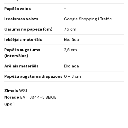
Papēža veids
-
Izcelsmes valsts
Google Shopping i Traffic
Garums no papēža (cm)
7,5 cm
Iekšējais materiāls
Eko āda
Papēža augstums
2,5 cm
(intervālos)
Ārējais materiāls
Eko āda
Papēžu augstuma diapazons
0 - 3 cm
Zīmols
WS1
Norāde
BAT_3844-3 BEIGE
upc
1