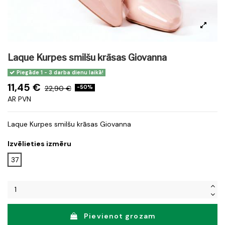
Laque Kurpes smilšu krāsas Giovanna
Piegāde 1 - 3 darba dienu laikā!
11,45 €
22,90 €
-50%
AR PVN
Laque Kurpes smilšu krāsas Giovanna
Izvēlieties izmēru
37
Pievienot grozam