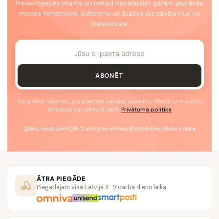
Pievienojieties mums un nekad nepalaidiet garām jaunākās
modes tendences, iedvesmu un īpašos piedāvājumus no
Diavolesa.lv.
ABONĒT
Nospiežot "Abonēt", jūs piekrītat saņemt jaunumu vēstuli uz e-pastu.
Atteikties var jebkurā laikā.
Privātuma politika
Bez mēstuļiem
1–2 vēstules mēnesī
Atteikties jebkurā laikā
ĀTRA PIEGĀDE
Piegādājam visā Latvijā 3–9 darba dienu laikā