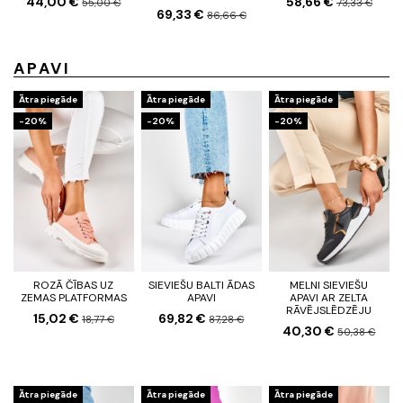
44,00 €
58,66 €
55,00 €
73,33 €
69,33 €
86,66 €
APAVI
Ātra piegāde
Ātra piegāde
Ātra piegāde
-20%
-20%
-20%
ROZĀ ČĪBAS UZ
SIEVIEŠU BALTI ĀDAS
MELNI SIEVIEŠU
ZEMAS PLATFORMAS
APAVI
APAVI AR ZELTA
RĀVĒJSLĒDZĒJU
15,02 €
69,82 €
18,77 €
87,28 €
40,30 €
50,38 €
Ātra piegāde
Ātra piegāde
Ātra piegāde