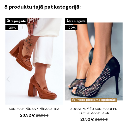
8 produktu tajā pat kategorijā:
Ātra piegāde
Ātra piegāde
-20%
-20%
Prece pieejama opcionāli
KURPES BRŪNAS KRĀSAS ALISA
AUGSTPAPĒŽU KURPES OPEN
TOE GLASS BLACK
23,92 €
29,90 €
21,52 €
26,90 €