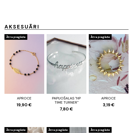
AKSESUĀRI
Ātra piegāde
Ātra piegāde
APROCE
PAPUOŠALAS "HP
APROCE
TIME TURNER"
19,90 €
3,19 €
7,80 €
Ātra piegāde
Ātra piegāde
Ātra piegāde