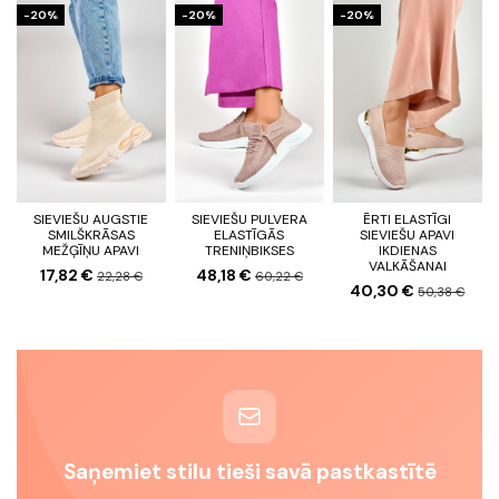
-20%
-20%
-20%
SIEVIEŠU AUGSTIE
SIEVIEŠU PULVERA
ĒRTI ELASTĪGI
SMILŠKRĀSAS
ELASTĪGĀS
SIEVIEŠU APAVI
MEŽĢĪŅU APAVI
TRENIŅBIKSES
IKDIENAS
VALKĀŠANAI
17,82 €
48,18 €
22,28 €
60,22 €
40,30 €
50,38 €
Saņemiet stilu tieši savā pastkastītē