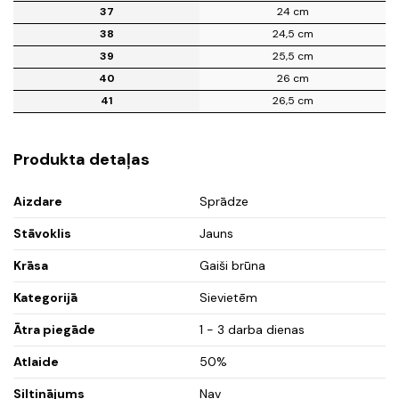
37
24 cm
38
24,5 cm
39
25,5 cm
40
26 cm
41
26,5 cm
Produkta detaļas
Aizdare
Sprādze
Stāvoklis
Jauns
Krāsa
Gaiši brūna
Kategorijā
Sievietēm
Ātra piegāde
1 - 3 darba dienas
Atlaide
50%
Siltinājums
Nav