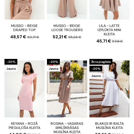
MUSSO - BEIGE
MUSSO - BEIGE
LILA - LATTE
DRAPED TOP
LOOSE TROUSERS
IZPLŪKTA MINI
KLEITA
48,57 €
52,21 €
60,71 €
65,26 €
45,71 €
57,14 €
-20%
-20%
Ātra piegāde
Jauns
Jauns
-20%
Jauns
KEYANA - ROZĀ
ROSINA - VASARAS
BLAKUS IR BALTA
PIEGUĻOŠA KLEITA
SMILŠKRĀSAS
MUSLĪNA KLEITA
MUSLĪNA KLEITA