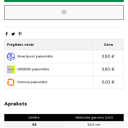
Piegādes veids
Cena
3,80 €
Smartpost pakomāts
3,80 €
UNISEND pakomāts
5,02 €
Omniva pakomāts
Apraksts
Izmērs
Iekšzoles garums (cm)
36
23,5 cm