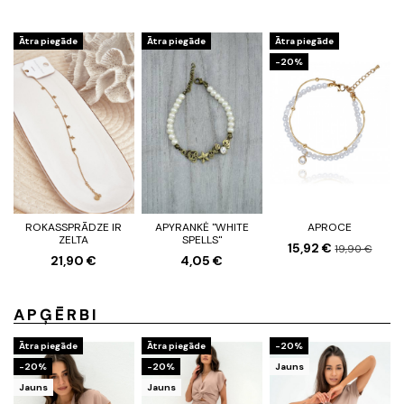
Ātra piegāde
Ātra piegāde
Ātra piegāde
-20%
ROKASSPRĀDZE IR
APYRANKĖ "WHITE
APROCE
ZELTA
SPELLS"
15,92 €
19,90 €
21,90 €
4,05 €
APĢĒRBI
Ātra piegāde
Ātra piegāde
-20%
-20%
-20%
Jauns
Jauns
Jauns