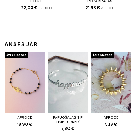
ROUSE
ROZĀ KRĀSAS
23,03 €
21,63 €
32,90 €
30,90 €
AKSESUĀRI
Ātra piegāde
Ātra piegāde
APROCE
PAPUOŠALAS "HP
APROCE
TIME TURNER"
19,90 €
3,19 €
7,80 €