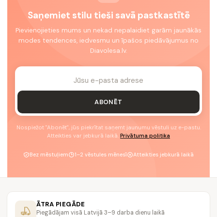
Saņemiet stilu tieši savā pastkastītē
Pievienojieties mums un nekad nepalaidiet garām jaunākās
modes tendences, iedvesmu un īpašos piedāvājumus no
Diavolesa.lv.
ABONĒT
Nospiežot "Abonēt", jūs piekrītat saņemt jaunumu vēstuli uz e-pastu.
Atteikties var jebkurā laikā.
Privātuma politika
Bez mēstuļiem
1–2 vēstules mēnesī
Atteikties jebkurā laikā
ĀTRA PIEGĀDE
Piegādājam visā Latvijā 3–9 darba dienu laikā