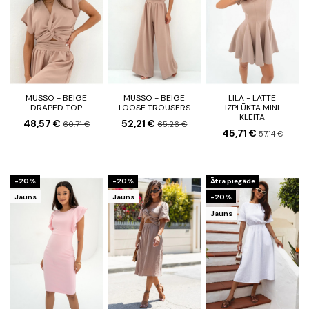
MUSSO - BEIGE
MUSSO - BEIGE
LILA - LATTE
DRAPED TOP
LOOSE TROUSERS
IZPLŪKTA MINI
KLEITA
48,57 €
52,21 €
60,71 €
65,26 €
45,71 €
57,14 €
-20%
-20%
Ātra piegāde
Jauns
Jauns
-20%
Jauns