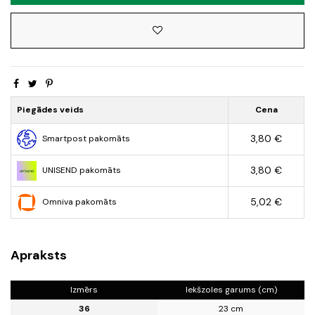
Piegādes veids
Cena
3,80 €
Smartpost pakomāts
3,80 €
UNISEND pakomāts
5,02 €
Omniva pakomāts
Apraksts
Izmērs
Iekšzoles garums (cm)
36
23 cm