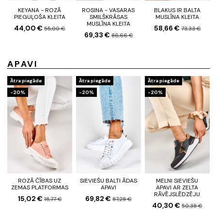
KEYANA - ROZĀ
ROSINA - VASARAS
BLAKUS IR BALTA
PIEGUĻOŠA KLEITA
SMILŠKRĀSAS
MUSLĪNA KLEITA
MUSLĪNA KLEITA
44,00 €
58,66 €
55,00 €
73,33 €
69,33 €
86,66 €
APAVI
Ātra piegāde
Ātra piegāde
Ātra piegāde
-20%
-20%
-20%
ROZĀ ČĪBAS UZ
SIEVIEŠU BALTI ĀDAS
MELNI SIEVIEŠU
ZEMAS PLATFORMAS
APAVI
APAVI AR ZELTA
RĀVĒJSLĒDZĒJU
15,02 €
69,82 €
18,77 €
87,28 €
40,30 €
50,38 €