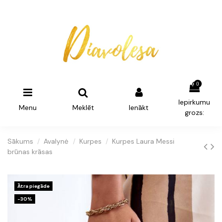
0
Iepirkumu
Menu
Meklēt
Ienākt
grozs:
Sākums
Avalynė
Kurpes
Kurpes Laura Messi
brūnas krāsas
Ātra piegāde
-30%