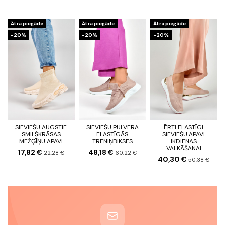
Ātra piegāde
Ātra piegāde
Ātra piegāde
-20%
-20%
-20%
SIEVIEŠU AUGSTIE
SIEVIEŠU PULVERA
ĒRTI ELASTĪGI
SMILŠKRĀSAS
ELASTĪGĀS
SIEVIEŠU APAVI
MEŽĢĪŅU APAVI
TRENIŅBIKSES
IKDIENAS
VALKĀŠANAI
17,82 €
48,18 €
22,28 €
60,22 €
40,30 €
50,38 €