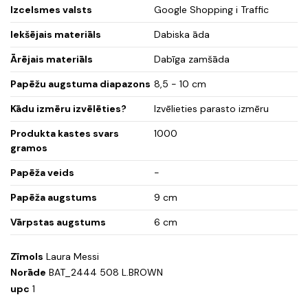
Izcelsmes valsts
Google Shopping i Traffic
Iekšējais materiāls
Dabiska āda
Ārējais materiāls
Dabīga zamšāda
Papēžu augstuma diapazons
8,5 - 10 cm
Kādu izmēru izvēlēties?
Izvēlieties parasto izmēru
Produkta kastes svars
1000
gramos
Papēža veids
-
Papēža augstums
9 cm
Vārpstas augstums
6 cm
Zīmols
Laura Messi
Norāde
BAT_2444 508 L.BROWN
upc
1