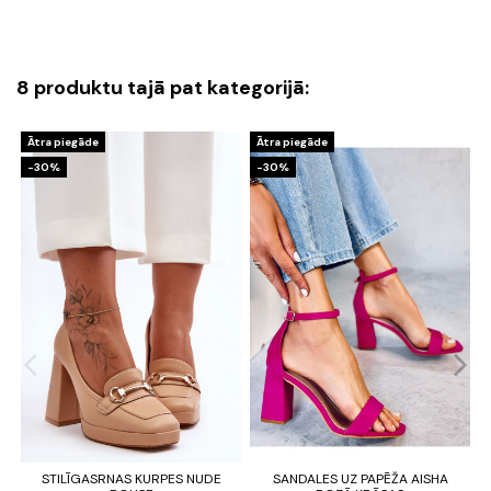
8 produktu tajā pat kategorijā:
Ātra piegāde
Ātra piegāde
-30%
-30%
STILĪGASRNAS KURPES NUDE
SANDALES UZ PAPĒŽA AISHA