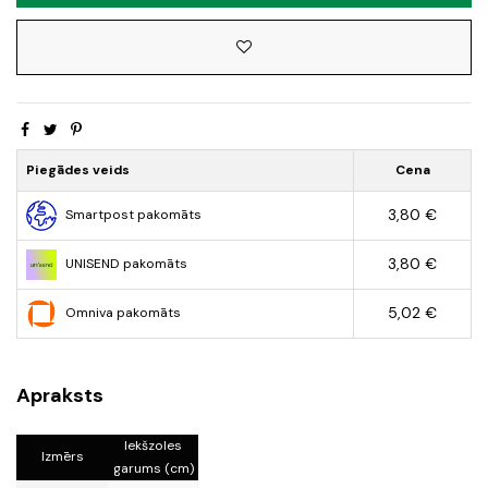
Piegādes veids
Cena
3,80 €
Smartpost pakomāts
3,80 €
UNISEND pakomāts
5,02 €
Omniva pakomāts
Apraksts
Iekšzoles
Izmērs
garums (cm)