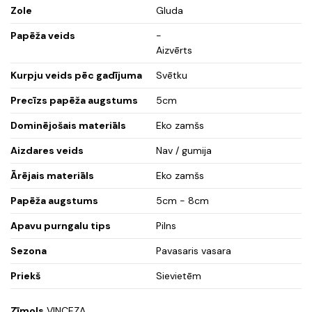
Zole
Gluda
Papēža veids
-
Aizvērts
Kurpju veids pēc gadījuma
Svētku
Precīzs papēža augstums
5cm
Dominējošais materiāls
Eko zamšs
Aizdares veids
Nav / gumija
Ārējais materiāls
Eko zamšs
Papēža augstums
5cm - 8cm
Apavu purngalu tips
Pilns
Sezona
Pavasaris vasara
Priekš
Sievietēm
Zīmols
VINCEZA