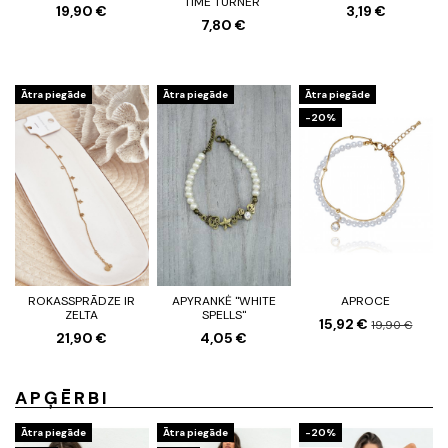
TIME TURNER"
19,90 €
3,19 €
7,80 €
Ātra piegāde
Ātra piegāde
Ātra piegāde
-20%
ROKASSPRĀDZE IR
APYRANKĖ "WHITE
APROCE
ZELTA
SPELLS"
15,92 €
19,90 €
21,90 €
4,05 €
APĢĒRBI
Ātra piegāde
Ātra piegāde
-20%