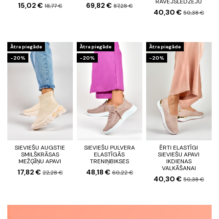
RĀVĒJSLĒDZĒJU
15,02 €
69,82 €
18,77 €
87,28 €
40,30 €
50,38 €
Ātra piegāde
Ātra piegāde
Ātra piegāde
-20%
-20%
-20%
SIEVIEŠU AUGSTIE
SIEVIEŠU PULVERA
ĒRTI ELASTĪGI
SMILŠKRĀSAS
ELASTĪGĀS
SIEVIEŠU APAVI
MEŽĢĪŅU APAVI
TRENIŅBIKSES
IKDIENAS
VALKĀŠANAI
17,82 €
48,18 €
22,28 €
60,22 €
40,30 €
50,38 €