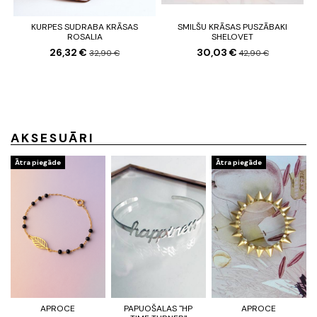
KURPES SUDRABA KRĀSAS
SMILŠU KRĀSAS PUSZĀBAKI
ROSALIA
SHELOVET
26,32 €
30,03 €
32,90 €
42,90 €
AKSESUĀRI
Ātra piegāde
Ātra piegāde
APROCE
PAPUOŠALAS "HP
APROCE