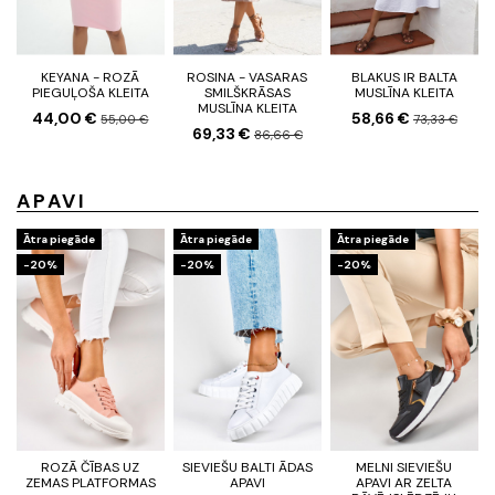
KEYANA - ROZĀ
ROSINA - VASARAS
BLAKUS IR BALTA
PIEGUĻOŠA KLEITA
SMILŠKRĀSAS
MUSLĪNA KLEITA
MUSLĪNA KLEITA
44,00 €
58,66 €
55,00 €
73,33 €
69,33 €
86,66 €
APAVI
Ātra piegāde
Ātra piegāde
Ātra piegāde
-20%
-20%
-20%
ROZĀ ČĪBAS UZ
SIEVIEŠU BALTI ĀDAS
MELNI SIEVIEŠU
ZEMAS PLATFORMAS
APAVI
APAVI AR ZELTA