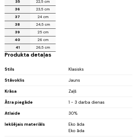
35
22,5 cm
36
23,5 cm
37
24 cm
38
24,5 cm
39
25 cm
40
26 cm
41
26,5 cm
Produkta detaļas
Stils
Klasisks
Stāvoklis
Jauns
Krāsa
Zaļš
Ātra piegāde
1 - 3 darba dienas
Atlaide
30%
Iekšējais materiāls
Eko āda
Eko āda