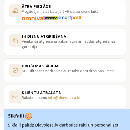
ĀTRA PIEGĀDE
Piegādājam visā Latvijā 3–9 darba dienu laikā
14 DIENU ATGRIEŠANA
Vienkārša atgriešana pakomātos ar naudas atgriešanas
garantiju
DROŠI MAKSĀJUMI
SSL šifrēšana nodrošina augstāko datu drošības līmeni
KLIENTU ATBALSTS
Rakstiet mums
info@diavolesa.lv
Sīkfaili
Sīkfaili palīdz Diavolesa.lv darboties raiti un personalizēti.