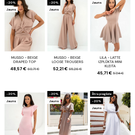
-20%
-20%
Jauns
Jauns
Jauns
MUSSO - BEIGE
MUSSO - BEIGE
LILA - LATTE
DRAPED TOP
LOOSE TROUSERS
IZPLŪKTA MINI
KLEITA
48,57 €
52,21 €
60,71 €
65,26 €
45,71 €
57,14 €
-20%
-20%
Ātra piegāde
Jauns
Jauns
-20%
Jauns