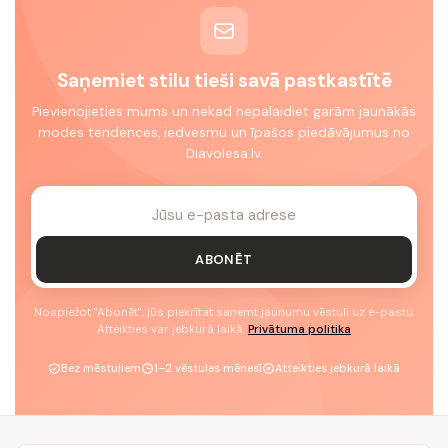
Saņemiet stilu tieši savā pastkastītē
Pievienojieties mums un nekad nepalaidiet garām jaunākās
modes tendences, iedvesmu un īpašos piedāvājumus no
Diavolesa.lv.
ABONĒT
Nospiežot "Abonēt", jūs piekrītat saņemt jaunumu vēstuli uz e-pastu.
Atteikties var jebkurā laikā.
Privātuma politika
Bez mēstuļiem
1–2 vēstules mēnesī
Atteikties jebkurā laikā