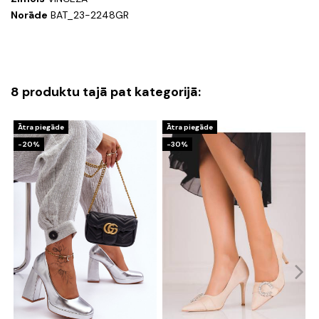
Norāde
BAT_23-2248GR
8 produktu tajā pat kategorijā:
Ātra piegāde
Ātra piegāde
-20%
-30%