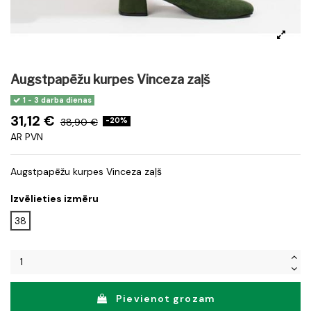
Augstpapēžu kurpes Vinceza zaļš
1 - 3 darba dienas
31,12 €
38,90 €
-20%
AR PVN
Augstpapēžu kurpes Vinceza zaļš
Izvēlieties izmēru
38
Pievienot grozam