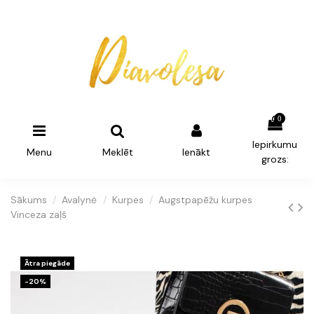
0
Iepirkumu
Menu
Meklēt
Ienākt
grozs:
Sākums
Avalynė
Kurpes
Augstpapēžu kurpes
Vinceza zaļš
Ātra piegāde
-20%