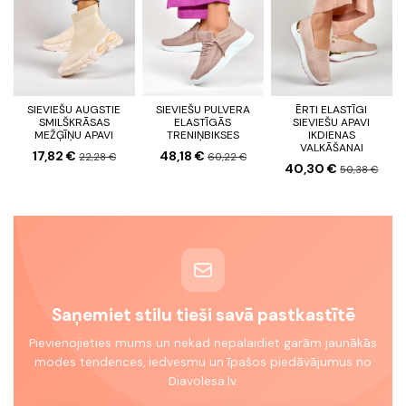
SIEVIEŠU AUGSTIE
SIEVIEŠU PULVERA
ĒRTI ELASTĪGI
SMILŠKRĀSAS
ELASTĪGĀS
SIEVIEŠU APAVI
MEŽĢĪŅU APAVI
TRENIŅBIKSES
IKDIENAS
VALKĀŠANAI
17,82 €
48,18 €
22,28 €
60,22 €
40,30 €
50,38 €
Saņemiet stilu tieši savā pastkastītē
Pievienojieties mums un nekad nepalaidiet garām jaunākās
modes tendences, iedvesmu un īpašos piedāvājumus no
Diavolesa.lv.