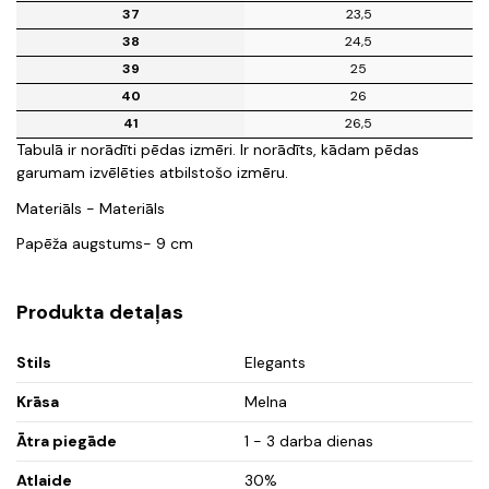
37
23,5
38
24,5
39
25
40
26
41
26,5
Tabulā ir norādīti pēdas izmēri. Ir norādīts, kādam pēdas
garumam izvēlēties atbilstošo izmēru.
Materiāls - Materiāls
Papēža augstums- 9 cm
Produkta detaļas
Stils
Elegants
Krāsa
Melna
Ātra piegāde
1 - 3 darba dienas
Atlaide
30%