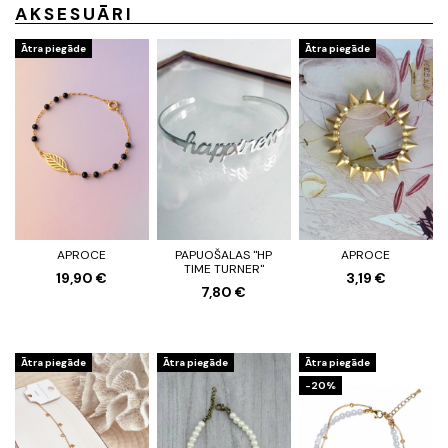
AKSESUĀRI
Ātra piegāde
Ātra piegāde
APROCE
PAPUOŠALAS "HP
APROCE
TIME TURNER"
19,90 €
3,19 €
7,80 €
Ātra piegāde
Ātra piegāde
Ātra piegāde
-20%