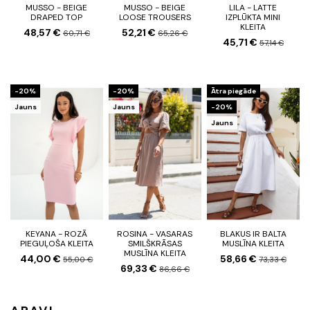
MUSSO - BEIGE
MUSSO - BEIGE
LILA - LATTE
DRAPED TOP
LOOSE TROUSERS
IZPLŪKTA MINI
KLEITA
48,57 €
52,21 €
60,71 €
65,26 €
45,71 €
57,14 €
-20%
-20%
Ātra piegāde
Jauns
Jauns
-20%
Jauns
KEYANA - ROZĀ
ROSINA - VASARAS
BLAKUS IR BALTA
PIEGUĻOŠA KLEITA
SMILŠKRĀSAS
MUSLĪNA KLEITA
MUSLĪNA KLEITA
44,00 €
58,66 €
55,00 €
73,33 €
69,33 €
86,66 €