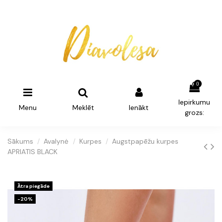
0
Iepirkumu
Menu
Meklēt
Ienākt
grozs:
Sākums
Avalynė
Kurpes
Augstpapēžu kurpes
APRIATIS BLACK
Ātra piegāde
-20%