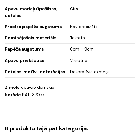
Apavu modeļu īpašības,
Cits
detaļas
Precīzs papēža augstums
Nav precizēts
Dominējošais materiāls
Tekstils
Papēža augstums
6cm - 9cm
Apavu priekšpuse
Virsotne
Detaļas, motīvi, dekorācijas
Dekoratīvie akmeņi
Zīmols
obuwie damskie
Norāde
BAT_37077
8 produktu tajā pat kategorijā: