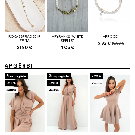
ROKASSPRĀDZE IR
APYRANKĖ "WHITE
APROCE
ZELTA
SPELLS"
15,92 €
19,90 €
21,90 €
4,05 €
APĢĒRBI
Ātra piegāde
Ātra piegāde
-20%
-20%
-20%
Jauns
Jauns
Jauns