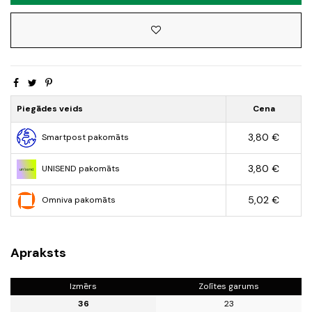
Piegādes veids
Cena
3,80 €
Smartpost pakomāts
3,80 €
UNISEND pakomāts
5,02 €
Omniva pakomāts
Apraksts
Izmērs
Zolītes garums
36
23