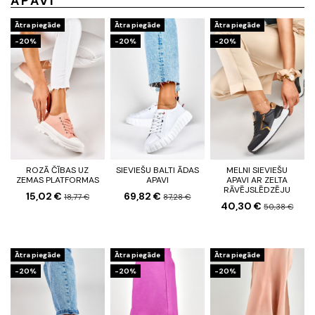
APAVI
Ātra piegāde
Ātra piegāde
Ātra piegāde
-20%
-20%
-20%
ROZĀ ČĪBAS UZ
SIEVIEŠU BALTI ĀDAS
MELNI SIEVIEŠU
ZEMAS PLATFORMAS
APAVI
APAVI AR ZELTA
RĀVĒJSLĒDZĒJU
15,02 €
69,82 €
18,77 €
87,28 €
40,30 €
50,38 €
Ātra piegāde
Ātra piegāde
Ātra piegāde
-20%
-20%
-20%