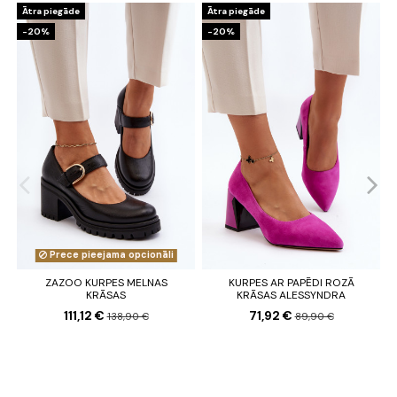
Ātra piegāde
Ātra piegāde
-20%
-20%
Prece pieejama opcionāli
ZAZOO KURPES MELNAS
KURPES AR PAPĒDI ROZĀ
KRĀSAS
KRĀSAS ALESSYNDRA
111,12 €
71,92 €
138,90 €
89,90 €