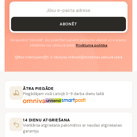
ABONĒT
Nospiežot "Abonēt", jūs piekrītat saņemt jaunumu vēstuli uz e-pastu.
Atteikties var jebkurā laikā.
Privātuma politika
Bez mēstuļiem
1–2 vēstules mēnesī
Atteikties jebkurā laikā
ĀTRA PIEGĀDE
Piegādājam visā Latvijā 3–9 darba dienu laikā
14 DIENU ATGRIEŠANA
Vienkārša atgriešana pakomātos ar naudas atgriešanas
garantiju