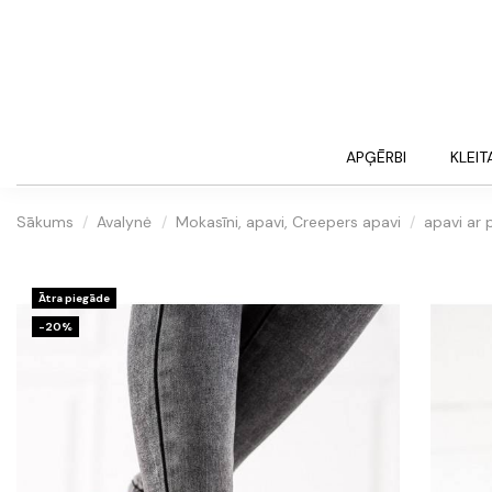
APĢĒRBI
KLEIT
Sākums
Avalynė
Mokasīni, apavi, Creepers apavi
apavi ar 
Ātra piegāde
-20%