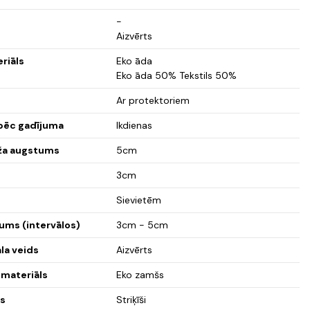
-
Aizvērts
eriāls
Eko āda
Eko āda 50% Tekstils 50%
Ar protektoriem
 pēc gadījuma
Ikdienas
ža augstums
5cm
3cm
Sievietēm
ums (intervālos)
3cm - 5cm
la veids
Aizvērts
 materiāls
Eko zamšs
ds
Striķīši