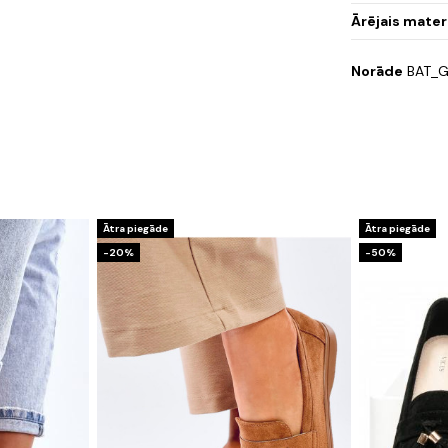
Ārējais mater
Norāde
BAT_G
Ātra piegāde
Ātra piegāde
-20%
-50%