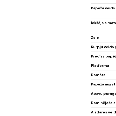
Papēža veids
Iekšējais mat
Zole
Kurpju veids
Precīzs papē
Platforma
Domāts
Papēža augst
Apavu purnga
Dominējošais
Aizdares vei