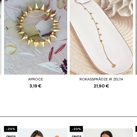
APROCE
ROKASSPRĀDZE IR ZELTA
3,19 €
21,90 €
-20%
-20%
Jauns
Jauns