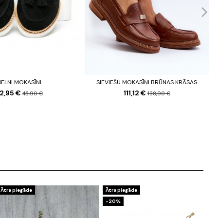
ELNI MOKASĪNI
SIEVIEŠU MOKASĪNI BRŪNAS KRĀSAS
2,95 €
111,12 €
45,90 €
138,90 €
Ātra piegāde
Ātra piegāde
-20%