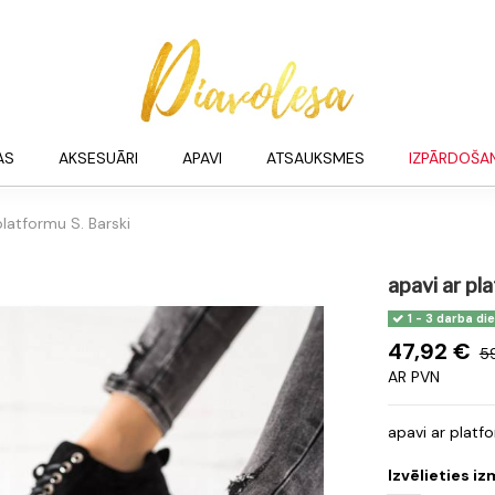
AS
AKSESUĀRI
APAVI
ATSAUKSMES
IZPĀRDOŠA
platformu S. Barski
apavi ar pl
1 - 3 darba di
47,92 €
5
AR PVN
apavi ar platfo
Izvēlieties i