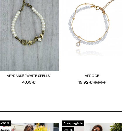
APYRANKĖ "WHITE SPELLS"
APROCE
4,05 €
15,92 €
19,90 €
-20%
Ātra piegāde
Jauns
-20%