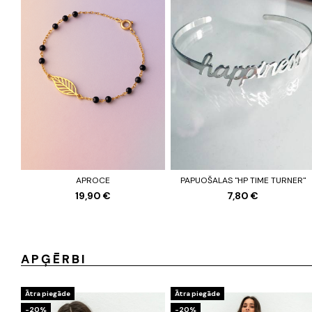
APROCE
PAPUOŠALAS "HP TIME TURNER"
19,90 €
7,80 €
APĢĒRBI
Ātra piegāde
Ātra piegāde
-20%
-20%