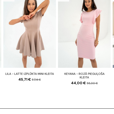
LILA - LATTE IZPLŪKTA MINI KLEITA
KEYANA - ROZĀ PIEGUĻOŠA
KLEITA
45,71 €
57,14 €
44,00 €
55,00 €