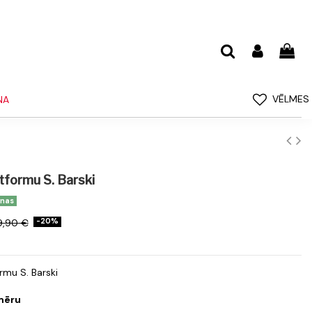
VĒLMES
NA
atformu S. Barski
enas
9,90 €
-20%
rmu S. Barski
zmēru