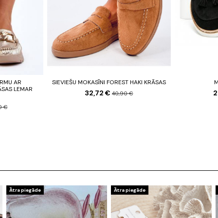
ORMU AR
SIEVIEŠU MOKASĪNI FOREST HAKI KRĀSAS
M
ĀSAS LEMAR
32,72 €
2
40,90 €
0 €
Ātra piegāde
Ātra piegāde