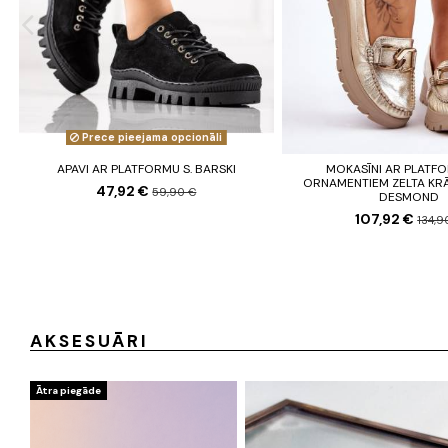
Prece pieejama opcionāli
APAVI AR PLATFORMU S. BARSKI
MOKASĪNI AR PLATF
ORNAMENTIEM ZELTA KR
47,92 €
59,90 €
DESMOND
107,92 €
134,9
AKSESUĀRI
Ātra piegāde