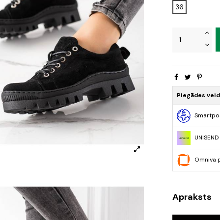
36
Piegādes vei
Smartpo
UNISEND
Omniva 
Apraksts