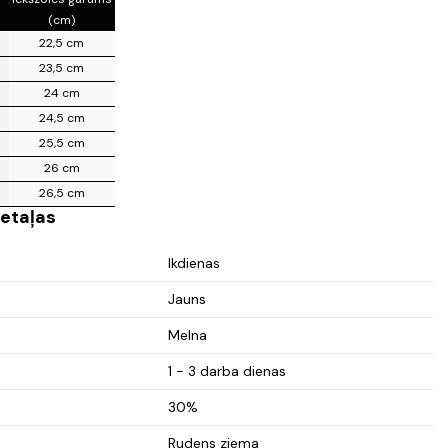
(cm)
22,5 cm
23,5 cm
24 cm
24,5 cm
25,5 cm
26 cm
26,5 cm
etaļas
Ikdienas
Jauns
Melna
1 - 3 darba dienas
30%
Rudens ziema