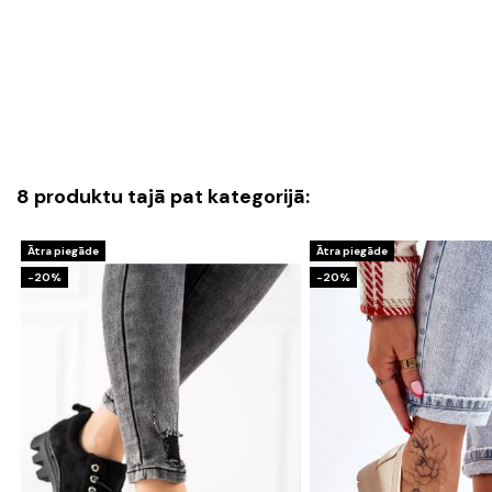
8 produktu tajā pat kategorijā:
Ātra piegāde
Ātra piegāde
-20%
-20%