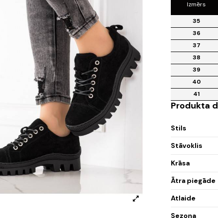
Izmērs
35
36
37
38
39
40
41
Produkta d
Stils
Stāvoklis
Krāsa
Ātra piegāde
Atlaide
Sezona