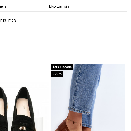
iāls
Eko zamšs
E13-D2B
Ātra piegāde
-20%