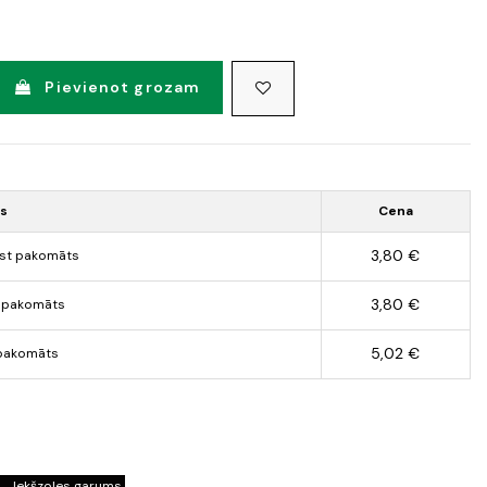
Pievienot grozam
ds
Cena
3,80 €
st pakomāts
3,80 €
 pakomāts
5,02 €
pakomāts
Iekšzoles garums