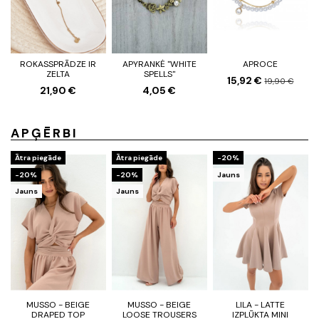
ROKASSPRĀDZE IR
APYRANKĖ "WHITE
APROCE
ZELTA
SPELLS"
15,92 €
19,90 €
21,90 €
4,05 €
APĢĒRBI
Ātra piegāde
Ātra piegāde
-20%
-20%
-20%
Jauns
Jauns
Jauns
MUSSO - BEIGE
MUSSO - BEIGE
LILA - LATTE
DRAPED TOP
LOOSE TROUSERS
IZPLŪKTA MINI