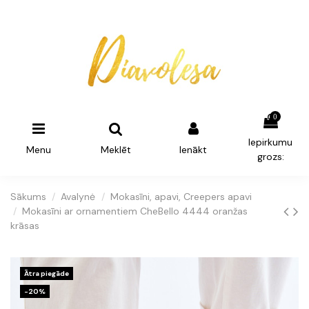
0
Iepirkumu
Menu
Meklēt
Ienākt
grozs:
Sākums
Avalynė
Mokasīni, apavi, Creepers apavi
Mokasīni ar ornamentiem CheBello 4444 oranžas
krāsas
Ātra piegāde
-20%