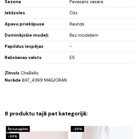
Sezona
Pavasaris vasara
Iekšzoles
Cits
Apavu priekšpuse
Raunds
Dominējošie modeļi
Bez modeļiem
Papildus iespējas
-
Ražošanas valsts
ES
Zīmols
CheBello
Norāde
BAT_4369 MAG/ORAN
8 produktu tajā pat kategorijā:
Ātra piegāde
-20%
-20%