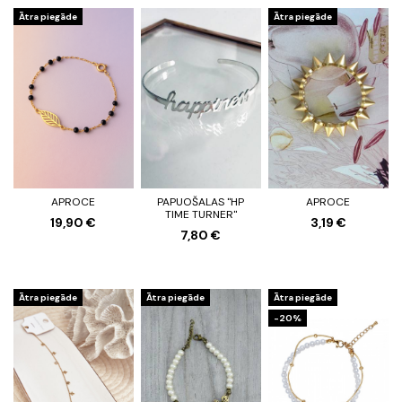
Ātra piegāde
Ātra piegāde
APROCE
PAPUOŠALAS "HP
APROCE
TIME TURNER"
19,90 €
3,19 €
7,80 €
Ātra piegāde
Ātra piegāde
Ātra piegāde
-20%