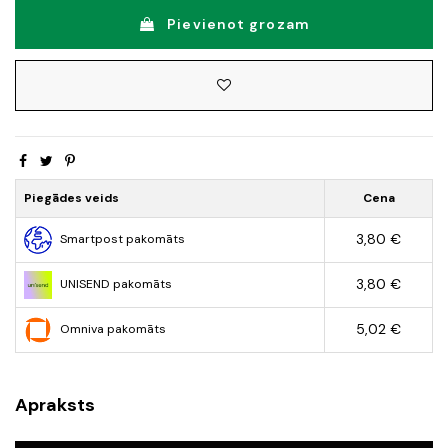
Pievienot grozam
Piegādes veids
Cena
3,80 €
Smartpost pakomāts
3,80 €
UNISEND pakomāts
5,02 €
Omniva pakomāts
Apraksts