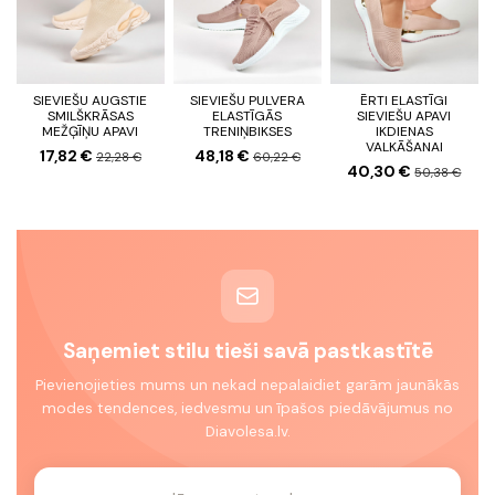
SIEVIEŠU AUGSTIE
SIEVIEŠU PULVERA
ĒRTI ELASTĪGI
SMILŠKRĀSAS
ELASTĪGĀS
SIEVIEŠU APAVI
MEŽĢĪŅU APAVI
TRENIŅBIKSES
IKDIENAS
VALKĀŠANAI
17,82 €
48,18 €
22,28 €
60,22 €
40,30 €
50,38 €
Saņemiet stilu tieši savā pastkastītē
Pievienojieties mums un nekad nepalaidiet garām jaunākās
modes tendences, iedvesmu un īpašos piedāvājumus no
Diavolesa.lv.