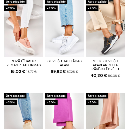
Ātra piegāde
Ātra piegāde
Ātra piegāde
-20%
-20%
-20%
ROZĀ ČĪBAS UZ
SIEVIEŠU BALTI ĀDAS
MELNI SIEVIEŠU
ZEMAS PLATFORMAS
APAVI
APAVI AR ZELTA
RĀVĒJSLĒDZĒJU
15,02 €
69,82 €
18,77 €
87,28 €
40,30 €
50,38 €
Ātra piegāde
Ātra piegāde
Ātra piegāde
-20%
-20%
-20%