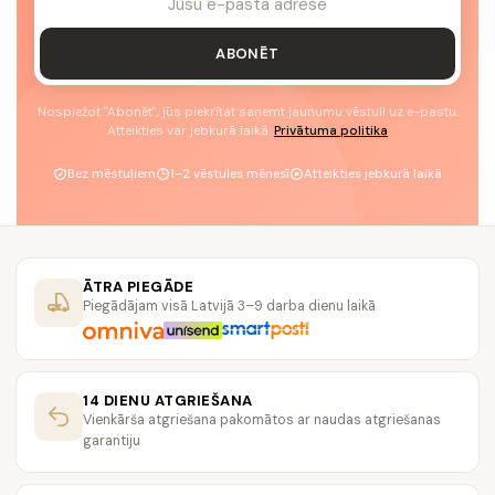
ABONĒT
Nospiežot "Abonēt", jūs piekrītat saņemt jaunumu vēstuli uz e-pastu.
Atteikties var jebkurā laikā.
Privātuma politika
Bez mēstuļiem
1–2 vēstules mēnesī
Atteikties jebkurā laikā
ĀTRA PIEGĀDE
Piegādājam visā Latvijā 3–9 darba dienu laikā
14 DIENU ATGRIEŠANA
Vienkārša atgriešana pakomātos ar naudas atgriešanas
garantiju