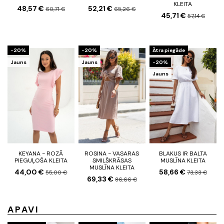
KLEITA
48,57 €
52,21 €
60,71 €
65,26 €
45,71 €
57,14 €
-20%
-20%
Ātra piegāde
Jauns
Jauns
-20%
Jauns
KEYANA - ROZĀ
ROSINA - VASARAS
BLAKUS IR BALTA
PIEGUĻOŠA KLEITA
SMILŠKRĀSAS
MUSLĪNA KLEITA
MUSLĪNA KLEITA
44,00 €
58,66 €
55,00 €
73,33 €
69,33 €
86,66 €
APAVI