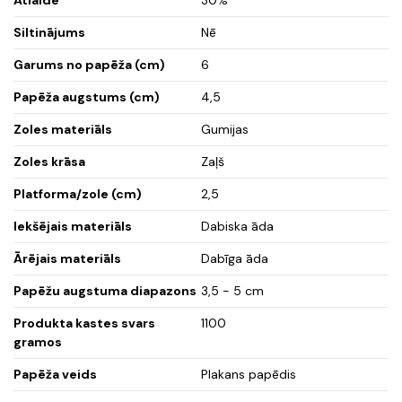
Siltinājums
Nē
Garums no papēža (cm)
6
Papēža augstums (cm)
4,5
Zoles materiāls
Gumijas
Zoles krāsa
Zaļš
Platforma/zole (cm)
2,5
Iekšējais materiāls
Dabiska āda
Ārējais materiāls
Dabīga āda
Papēžu augstuma diapazons
3,5 - 5 cm
Produkta kastes svars
1100
gramos
Papēža veids
Plakans papēdis