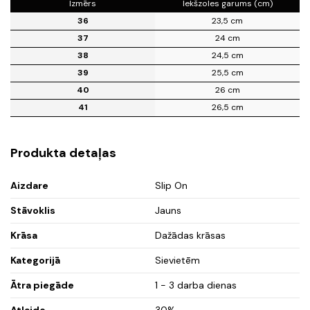
Izmērs
Iekšzoles garums (cm)
36
23,5 cm
37
24 cm
38
24,5 cm
39
25,5 cm
40
26 cm
41
26,5 cm
Produkta detaļas
Aizdare
Slip On
Stāvoklis
Jauns
Krāsa
Dažādas krāsas
Kategorijā
Sievietēm
Ātra piegāde
1 - 3 darba dienas
Atlaide
30%