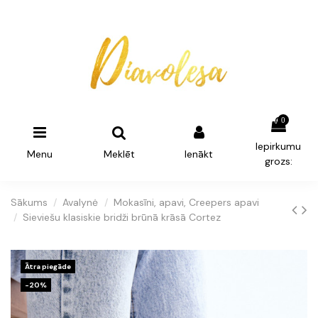
0
Iepirkumu
Menu
Meklēt
Ienākt
grozs:
Sākums
Avalynė
Mokasīni, apavi, Creepers apavi
Sieviešu klasiskie bridži brūnā krāsā Cortez
Ātra piegāde
-20%