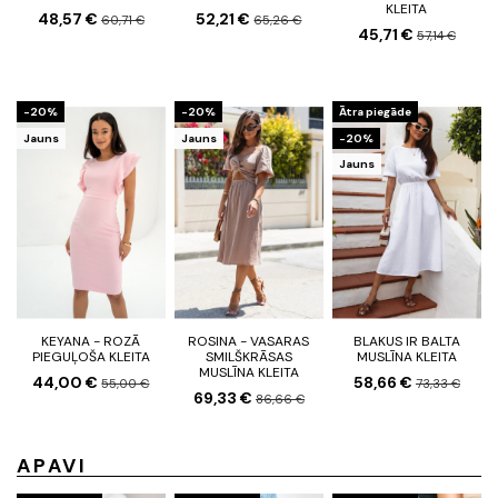
KLEITA
48,57 €
52,21 €
60,71 €
65,26 €
45,71 €
57,14 €
-20%
-20%
Ātra piegāde
Jauns
Jauns
-20%
Jauns
KEYANA - ROZĀ
ROSINA - VASARAS
BLAKUS IR BALTA
PIEGUĻOŠA KLEITA
SMILŠKRĀSAS
MUSLĪNA KLEITA
MUSLĪNA KLEITA
44,00 €
58,66 €
55,00 €
73,33 €
69,33 €
86,66 €
APAVI