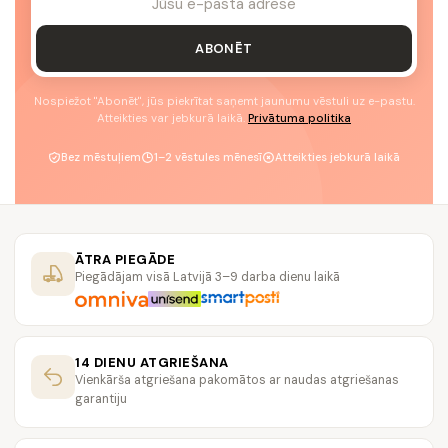
ABONĒT
Nospiežot "Abonēt", jūs piekrītat saņemt jaunumu vēstuli uz e-pastu.
Atteikties var jebkurā laikā.
Privātuma politika
Bez mēstuļiem
1–2 vēstules mēnesī
Atteikties jebkurā laikā
ĀTRA PIEGĀDE
Piegādājam visā Latvijā 3–9 darba dienu laikā
14 DIENU ATGRIEŠANA
Vienkārša atgriešana pakomātos ar naudas atgriešanas
garantiju