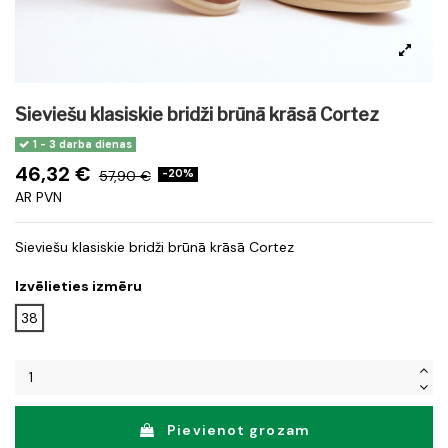
Sieviešu klasiskie bridži brūnā krāsā Cortez
1 - 3 darba dienas
46,32 €
57,90 €
-20%
AR PVN
Sieviešu klasiskie bridži brūnā krāsā Cortez
Izvēlieties izmēru
38
Pievienot grozam