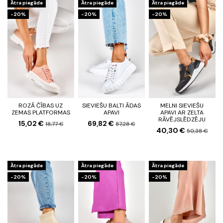
Ātra piegāde
Ātra piegāde
Ātra piegāde
-20%
-20%
-20%
ROZĀ ČĪBAS UZ
SIEVIEŠU BALTI ĀDAS
MELNI SIEVIEŠU
ZEMAS PLATFORMAS
APAVI
APAVI AR ZELTA
RĀVĒJSLĒDZĒJU
15,02 €
69,82 €
18,77 €
87,28 €
40,30 €
50,38 €
Ātra piegāde
Ātra piegāde
Ātra piegāde
-20%
-20%
-20%