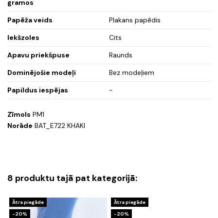
gramos
Papēža veids
Plakans papēdis
Iekšzoles
Cits
Apavu priekšpuse
Raunds
Dominējošie modeļi
Bez modeļiem
Papildus iespējas
-
Zīmols
PM1
Norāde
BAT_E722 KHAKI
8 produktu tajā pat kategorijā:
Ātra piegāde
Ātra piegāde
-20%
-20%