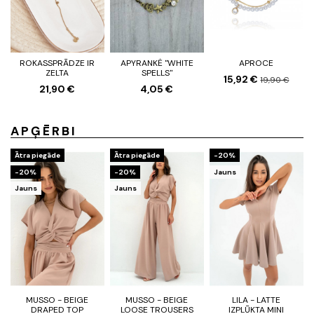
ROKASSPRĀDZE IR
APYRANKĖ "WHITE
APROCE
ZELTA
SPELLS"
15,92 €
19,90 €
21,90 €
4,05 €
APĢĒRBI
Ātra piegāde
Ātra piegāde
-20%
-20%
-20%
Jauns
Jauns
Jauns
MUSSO - BEIGE
MUSSO - BEIGE
LILA - LATTE
DRAPED TOP
LOOSE TROUSERS
IZPLŪKTA MINI