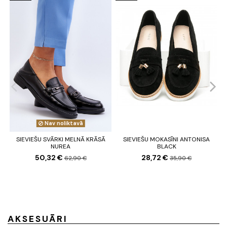
Nav noliktavā
SIEVIEŠU SVĀRKI MELNĀ KRĀSĀ
SIEVIEŠU MOKASĪNI ANTONISA
NUREA
BLACK
50,32 €
28,72 €
62,90 €
35,90 €
AKSESUĀRI