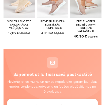
SIEVIEŠU AUGSTIE
SIEVIEŠU PULVERA
ĒRTI ELASTĪGI
SMILŠKRĀSAS
ELASTĪGĀS
SIEVIEŠU APAVI
MEŽĢĪŅU APAVI
TRENIŅBIKSES
IKDIENAS
VALKĀŠANAI
17,82 €
48,18 €
22,28 €
60,22 €
40,30 €
50,38 €
Saņemiet stilu tieši savā pastkastītē
Pievienojieties mums un nekad nepalaidiet garām jaunākās
modes tendences, iedvesmu un īpašos piedāvājumus no
Diavolesa.lv.