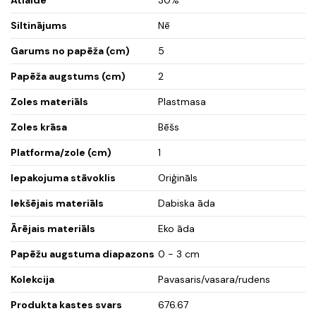
Siltinājums
Nē
Garums no papēža (cm)
5
Papēža augstums (cm)
2
Zoles materiāls
Plastmasa
Zoles krāsa
Bēšs
Platforma/zole (cm)
1
Iepakojuma stāvoklis
Oriģināls
Iekšējais materiāls
Dabiska āda
Ārējais materiāls
Eko āda
Papēžu augstuma diapazons
0 - 3 cm
Kolekcija
Pavasaris/vasara/rudens
Produkta kastes svars
676.67