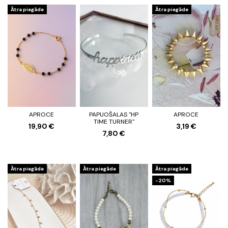
Ātra piegāde
Ātra piegāde
APROCE
PAPUOŠALAS "HP
APROCE
TIME TURNER"
19,90 €
3,19 €
7,80 €
Ātra piegāde
Ātra piegāde
Ātra piegāde
-20%