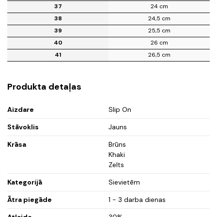
37
24 cm
38
24,5 cm
39
25,5 cm
40
26 cm
41
26,5 cm
Produkta detaļas
Aizdare
Slip On
Stāvoklis
Jauns
Krāsa
Brūns
Khaki
Zelts
Kategorijā
Sievietēm
Ātra piegāde
1 - 3 darba dienas
Atlaide
30%