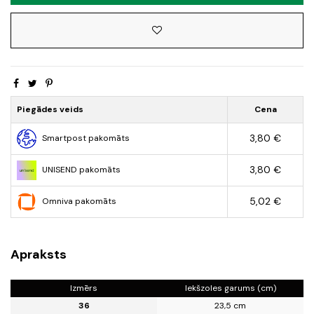
Piegādes veids
Cena
3,80 €
Smartpost pakomāts
3,80 €
UNISEND pakomāts
5,02 €
Omniva pakomāts
Apraksts
Izmērs
Iekšzoles garums (cm)
36
23,5 cm