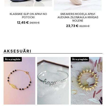
KLASISKIE SLIP ON APAVI NO
SNEAKERS MODEĻA APAVI
POTOCKI
AUDUMA ZILOŅKAULA KRĀSAS
NOLENE
12,45 €
24,90 €
23,73 €
33,90 €
AKSESUĀRI
Ātra piegāde
Ātra piegāde