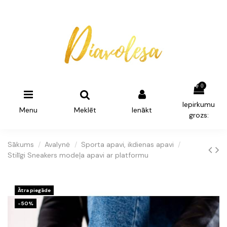
0
Iepirkumu
Menu
Meklēt
Ienākt
grozs:
Sākums
Avalynė
Sporta apavi, ikdienas apavi
Stilīgi Sneakers modeļa apavi ar platformu
Ātra piegāde
-50%