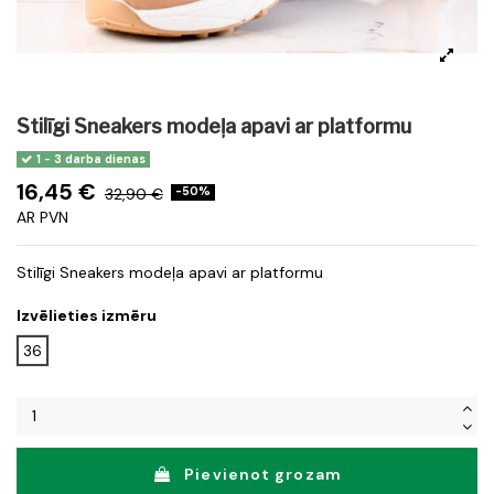
Stilīgi Sneakers modeļa apavi ar platformu
1 - 3 darba dienas
16,45 €
32,90 €
-50%
AR PVN
Stilīgi Sneakers modeļa apavi ar platformu
Izvēlieties izmēru
36
Pievienot grozam