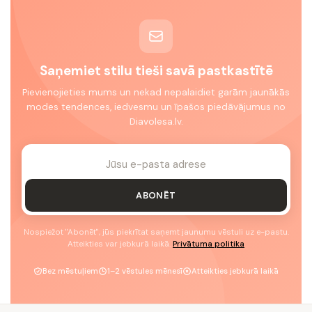
Saņemiet stilu tieši savā pastkastītē
Pievienojieties mums un nekad nepalaidiet garām jaunākās
modes tendences, iedvesmu un īpašos piedāvājumus no
Diavolesa.lv.
ABONĒT
Nospiežot "Abonēt", jūs piekrītat saņemt jaunumu vēstuli uz e-pastu.
Atteikties var jebkurā laikā.
Privātuma politika
Bez mēstuļiem
1–2 vēstules mēnesī
Atteikties jebkurā laikā