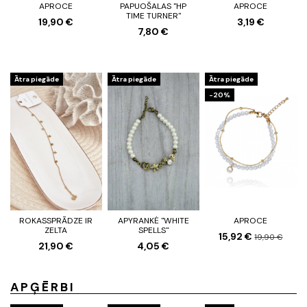
APROCE
PAPUOŠALAS "HP
APROCE
TIME TURNER"
19,90 €
3,19 €
7,80 €
Ātra piegāde
Ātra piegāde
Ātra piegāde
-20%
ROKASSPRĀDZE IR
APYRANKĖ "WHITE
APROCE
ZELTA
SPELLS"
15,92 €
19,90 €
21,90 €
4,05 €
APĢĒRBI