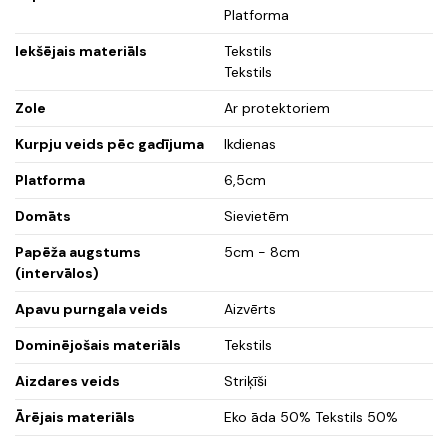
Platforma
Iekšējais materiāls
Tekstils
Tekstils
Zole
Ar protektoriem
Kurpju veids pēc gadījuma
Ikdienas
Platforma
6,5cm
Domāts
Sievietēm
Papēža augstums
5cm - 8cm
(intervālos)
Apavu purngala veids
Aizvērts
Dominējošais materiāls
Tekstils
Aizdares veids
Striķīši
Ārējais materiāls
Eko āda 50% Tekstils 50%