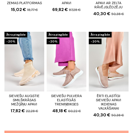
ZEMAS PLATFORMAS
APAVI
APAVI AR ZELTA
RĀVĒJSLĒDZĒJU
15,02 €
69,82 €
18,77 €
87,28 €
40,30 €
50,38 €
Ātra piegāde
Ātra piegāde
Ātra piegāde
-20%
-20%
-20%
SIEVIEŠU AUGSTIE
SIEVIEŠU PULVERA
ĒRTI ELASTĪGI
SMILŠKRĀSAS
ELASTĪGĀS
SIEVIEŠU APAVI
MEŽĢĪŅU APAVI
TRENIŅBIKSES
IKDIENAS
VALKĀŠANAI
17,82 €
48,18 €
22,28 €
60,22 €
40,30 €
50,38 €