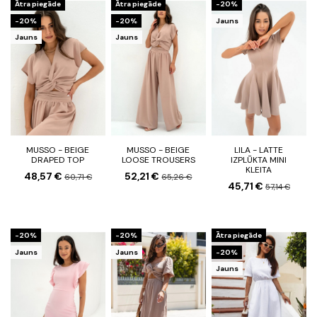
Ātra piegāde
Ātra piegāde
-20%
-20%
-20%
Jauns
Jauns
Jauns
MUSSO - BEIGE
MUSSO - BEIGE
LILA - LATTE
DRAPED TOP
LOOSE TROUSERS
IZPLŪKTA MINI
KLEITA
48,57 €
52,21 €
60,71 €
65,26 €
45,71 €
57,14 €
-20%
-20%
Ātra piegāde
Jauns
Jauns
-20%
Jauns