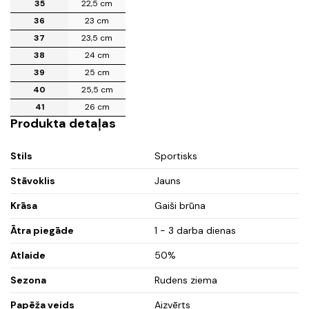
35
22,5 cm
36
23 cm
37
23,5 cm
38
24 cm
39
25 cm
40
25,5 cm
41
26 cm
Produkta detaļas
Stils
Sportisks
Stāvoklis
Jauns
Krāsa
Gaiši brūna
Ātra piegāde
1 - 3 darba dienas
Atlaide
50%
Sezona
Rudens ziema
Papēža veids
Aizvērts