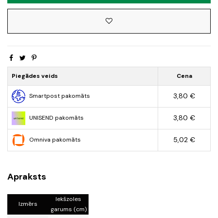
Piegādes veids
Cena
3,80 €
Smartpost pakomāts
3,80 €
UNISEND pakomāts
5,02 €
Omniva pakomāts
Apraksts
Iekšzoles
Izmērs
garums (cm)