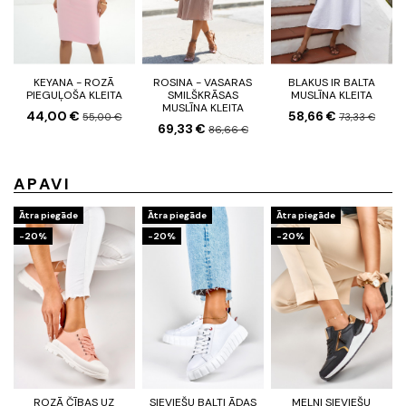
KEYANA - ROZĀ
ROSINA - VASARAS
BLAKUS IR BALTA
PIEGUĻOŠA KLEITA
SMILŠKRĀSAS
MUSLĪNA KLEITA
MUSLĪNA KLEITA
44,00 €
58,66 €
55,00 €
73,33 €
69,33 €
86,66 €
APAVI
Ātra piegāde
Ātra piegāde
Ātra piegāde
-20%
-20%
-20%
ROZĀ ČĪBAS UZ
SIEVIEŠU BALTI ĀDAS
MELNI SIEVIEŠU