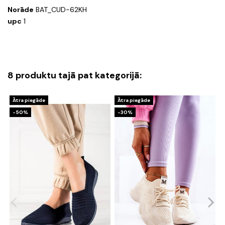
Norāde
BAT_CUD-62KH
upc
1
8 produktu tajā pat kategorijā:
Ātra piegāde
Ātra piegāde
-50%
-30%