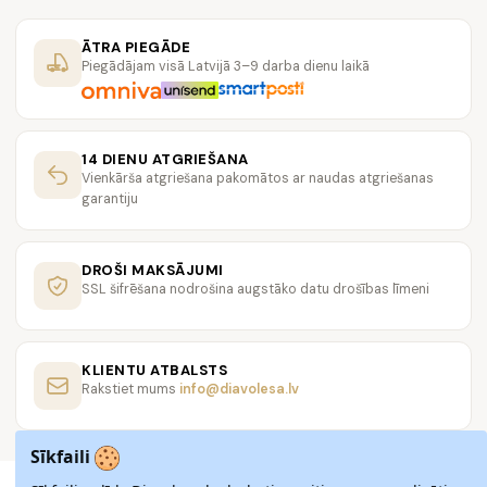
ĀTRA PIEGĀDE
Piegādājam visā Latvijā 3–9 darba dienu laikā
14 DIENU ATGRIEŠANA
Vienkārša atgriešana pakomātos ar naudas atgriešanas
garantiju
DROŠI MAKSĀJUMI
SSL šifrēšana nodrošina augstāko datu drošības līmeni
KLIENTU ATBALSTS
Rakstiet mums
info@diavolesa.lv
Sīkfaili