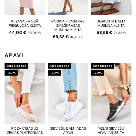
KEYANA - ROZĀ
ROSINA - VASARAS
BLAKUS IR BALTA
PIEGUĻOŠA KLEITA
SMILŠKRĀSAS
MUSLĪNA KLEITA
MUSLĪNA KLEITA
44,00 €
58,66 €
55,00 €
73,33 €
69,33 €
86,66 €
APAVI
Ātra piegāde
Ātra piegāde
Ātra piegāde
-20%
-20%
-20%
ROZĀ ČĪBAS UZ
SIEVIEŠU BALTI ĀDAS
MELNI SIEVIEŠU
ZEMAS PLATFORMAS
APAVI
APAVI AR ZELTA