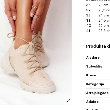
36
23 cm
37
23,5 c
38
24 cm
39
24,5 
40
25 cm
41
25,5 c
Produkta d
Aizdare
Stāvoklis
Krāsa
Kategorijā
Ātra piegāde
Atlaide