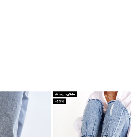
Ātra piegāde
-30%