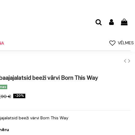
VĒLMES
NA
ajajalatsid beeži värvi Born This Way
enas
7,90 €
-20%
jalatsid beeži värvi Born This Way
zmēru