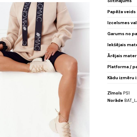
Siltinājums
Papēža veids
Izcelsmes val
Garums no pa
Iekšējais mat
Ārējais mater
Platforma / pa
Kādu izmēru i
Zīmols
PS1
Norāde
BAT_L