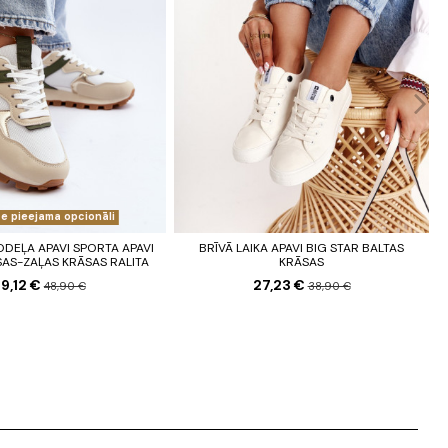
e pieejama opcionāli
DEĻA APAVI SPORTA APAVI
BRĪVĀ LAIKA APAVI BIG STAR BALTAS
SAS-ZAĻAS KRĀSAS RALITA
KRĀSAS
9,12 €
27,23 €
48,90 €
38,90 €