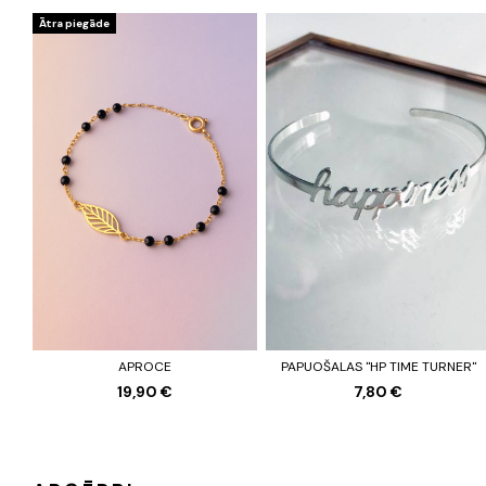
Ātra piegāde
APROCE
PAPUOŠALAS "HP TIME TURNER"
19,90 €
7,80 €