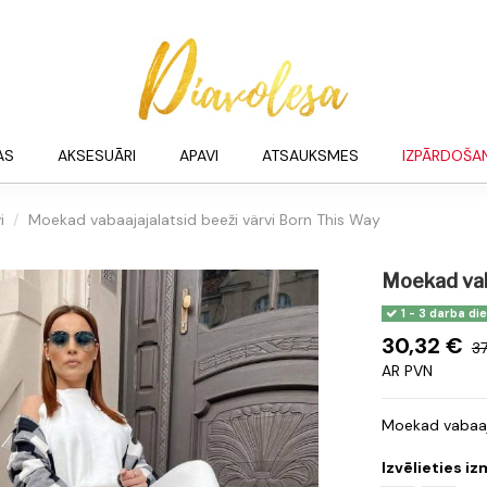
AS
AKSESUĀRI
APAVI
ATSAUKSMES
IZPĀRDOŠA
i
Moekad vabaajajalatsid beeži värvi Born This Way
Moekad vaba
1 - 3 darba di
30,32 €
3
AR PVN
Moekad vabaaja
Izvēlieties i