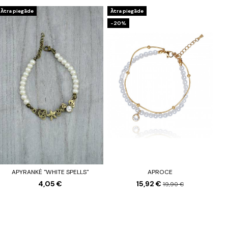
Ātra piegāde
Ātra piegāde
-20%
APYRANKĖ "WHITE SPELLS"
APROCE
4,05 €
15,92 €
19,90 €