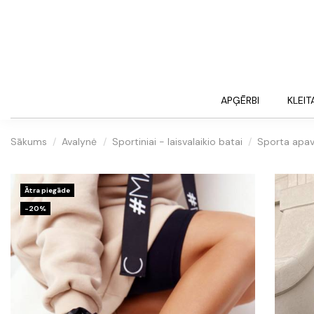
APĢĒRBI
KLEIT
Sākums
Avalynė
Sportiniai - laisvalaikio batai
Sporta apav
Ātra piegāde
-20%