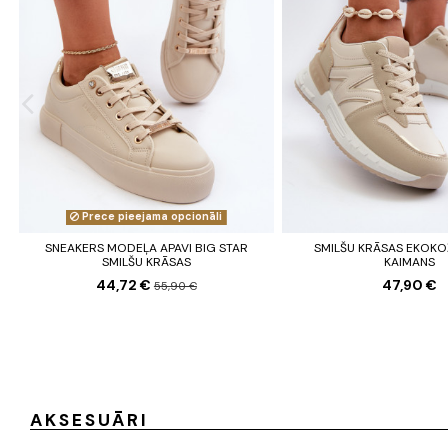
Prece pieejama opcionāli
SNEAKERS MODEĻA APAVI BIG STAR
SMILŠU KRĀSAS EKOKO
SMILŠU KRĀSAS
KAIMANS
44,72 €
47,90 €
55,90 €
AKSESUĀRI