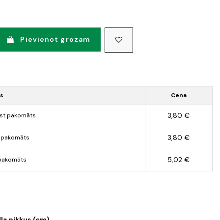
Pievienot grozam
ds
Cena
3,80 €
st pakomāts
3,80 €
 pakomāts
5,02 €
pakomāts
lla pikkus (cm)