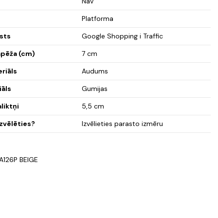
Nav
Platforma
sts
Google Shopping i Traffic
pēža (cm)
7 cm
eriāls
Audums
iāls
Gumijas
liktņi
5,5 cm
zvēlēties?
Izvēlieties parasto izmēru
A126P BEIGE