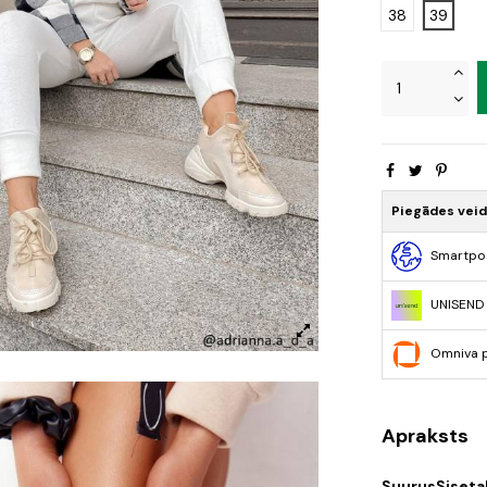
38
39
Piegādes vei
Smartpo
UNISEND
Omniva 
Apraksts
Suurus
Siseta