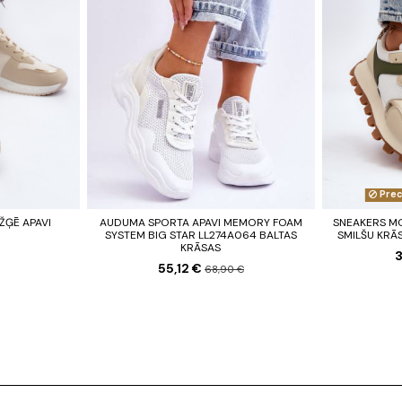
Prec
ŽĢĒ APAVI
AUDUMA SPORTA APAVI MEMORY FOAM
SNEAKERS MO
SYSTEM BIG STAR LL274A064 BALTAS
SMILŠU KRĀ
KRĀSAS
3
55,12 €
68,90 €