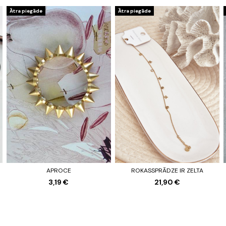
Ātra piegāde
Ātra piegāde
APROCE
ROKASSPRĀDZE IR ZELTA
3,19 €
21,90 €