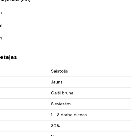
m
cm
m
etaļas
Saistošs
Jauns
Gaiši brūna
Sievietēm
1 - 3 darba dienas
30%