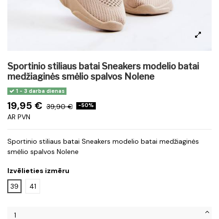
Sportinio stiliaus batai Sneakers modelio batai
medžiaginės smėlio spalvos Nolene
1 - 3 darba dienas
19,95 €
39,90 €
-50%
AR PVN
Sportinio stiliaus batai Sneakers modelio batai medžiaginės
smėlio spalvos Nolene
Izvēlieties izmēru
39
41