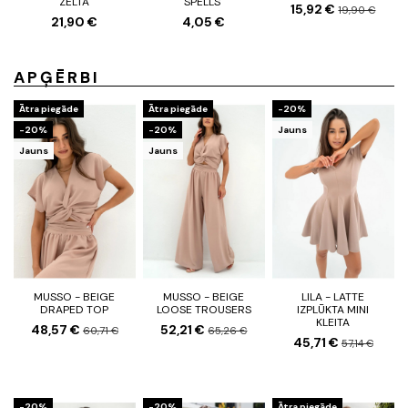
ZELTA
SPELLS"
15,92 €
19,90 €
21,90 €
4,05 €
APĢĒRBI
Ātra piegāde
Ātra piegāde
-20%
-20%
-20%
Jauns
Jauns
Jauns
MUSSO - BEIGE
MUSSO - BEIGE
LILA - LATTE
DRAPED TOP
LOOSE TROUSERS
IZPLŪKTA MINI
KLEITA
48,57 €
52,21 €
60,71 €
65,26 €
45,71 €
57,14 €
-20%
-20%
Ātra piegāde