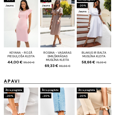
Jauns
Jauns
-20%
Jauns
KEYANA - ROZĀ
ROSINA - VASARAS
BLAKUS IR BALTA
PIEGUĻOŠA KLEITA
SMILŠKRĀSAS
MUSLĪNA KLEITA
MUSLĪNA KLEITA
44,00 €
58,66 €
55,00 €
73,33 €
69,33 €
86,66 €
APAVI
Ātra piegāde
Ātra piegāde
Ātra piegāde
-20%
-20%
-20%