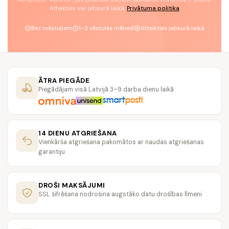
Atteikties var jebkurā laikā.
Privātuma politika
Bez mēstuļiem
1–2 vēstules mēnesī
Atteikties jebkurā laikā
ĀTRA PIEGĀDE
Piegādājam visā Latvijā 3–9 darba dienu laikā
14 DIENU ATGRIEŠANA
Vienkārša atgriešana pakomātos ar naudas atgriešanas
garantiju
DROŠI MAKSĀJUMI
SSL šifrēšana nodrošina augstāko datu drošības līmeni