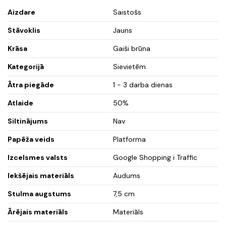
Aizdare
Saistošs
Stāvoklis
Jauns
Krāsa
Gaiši brūna
Kategorijā
Sievietēm
Ātra piegāde
1 - 3 darba dienas
Atlaide
50%
Siltinājums
Nav
Papēža veids
Platforma
Izcelsmes valsts
Google Shopping i Traffic
Iekšējais materiāls
Audums
Stulma augstums
7,5 cm
Ārējais materiāls
Materiāls