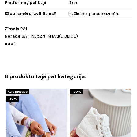
Platforma / paliktņi
3 cm
Kādu izmēru izvēlēties?
Izvēlieties parasto izmēru
Zīmols
PS1
Norāde
BAT_NB527P KHAKI(D.BEIGE)
upc
1
8 produktu tajā pat kategorijā:
Ātra piegāde
-20%
-30%