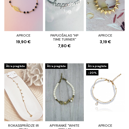
APROCE
PAPUOŠALAS "HP
APROCE
TIME TURNER"
19,90 €
3,19 €
7,80 €
Ātra piegāde
Ātra piegāde
Ātra piegāde
-20%
ROKASSPRĀDZE IR
APYRANKĖ "WHITE
APROCE