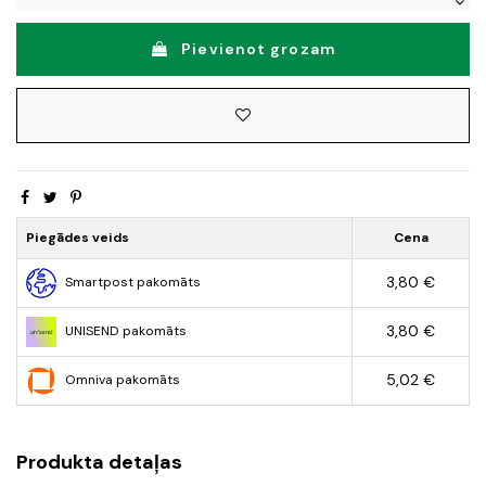
Pievienot grozam
Piegādes veids
Cena
3,80 €
Smartpost pakomāts
3,80 €
UNISEND pakomāts
5,02 €
Omniva pakomāts
Produkta detaļas