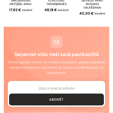
SMILŠKRĀSAS
ELASTĪGĀS
SIEVIEŠU APAVI
MEŽĢĪŅU APAVI
TRENIŅBIKSES
IKDIENAS
VALKĀŠANAI
17,82 €
48,18 €
22,28 €
60,22 €
40,30 €
50,38 €
Saņemiet stilu tieši savā pastkastītē
Pievienojieties mums un nekad nepalaidiet garām jaunākās
modes tendences, iedvesmu un īpašos piedāvājumus no
Diavolesa.lv.
ABONĒT
Nospiežot "Abonēt", jūs piekrītat saņemt jaunumu vēstuli uz e-pastu.