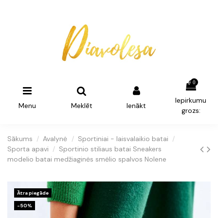
0
Iepirkumu
Menu
Meklēt
Ienākt
grozs:
Sākums
Avalynė
Sportiniai - laisvalaikio batai
Sporta apavi
Sportinio stiliaus batai Sneakers
modelio batai medžiaginės smėlio spalvos Nolene
Ātra piegāde
-50%