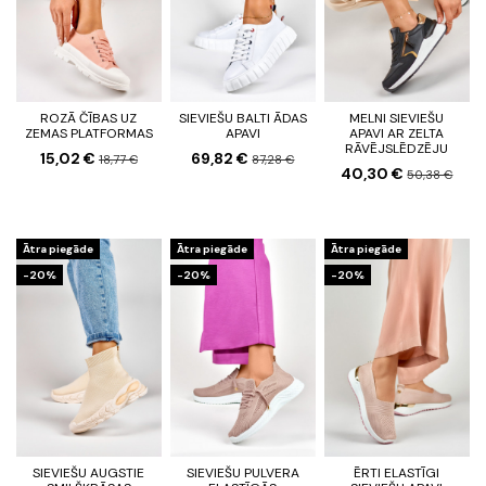
ROZĀ ČĪBAS UZ
SIEVIEŠU BALTI ĀDAS
MELNI SIEVIEŠU
ZEMAS PLATFORMAS
APAVI
APAVI AR ZELTA
RĀVĒJSLĒDZĒJU
15,02 €
69,82 €
18,77 €
87,28 €
40,30 €
50,38 €
Ātra piegāde
Ātra piegāde
Ātra piegāde
-20%
-20%
-20%
SIEVIEŠU AUGSTIE
SIEVIEŠU PULVERA
ĒRTI ELASTĪGI