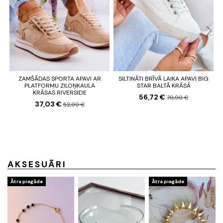
ZAMŠĀDAS SPORTA APAVI AR
SILTINĀTI BRĪVĀ LAIKA APAVI BIG
PLATFORMU ZILOŅKAULA
STAR BALTĀ KRĀSĀ
KRĀSAS RIVERSIDE
56,72 €
70,90 €
37,03 €
52,90 €
AKSESUĀRI
Ātra piegāde
Ātra piegāde