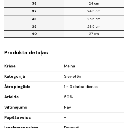
36
24 cm
37
24,5 cm
38
25,5 cm
39
26,5 cm
40
27 cm
Produkta detaļas
Krāsa
Melna
Kategorijā
Sievietēm
Ātra piegāde
1 - 3 darba dienas
Atlaide
50%
Siltinājums
Nav
Papēža veids
-
Izcelsmes valsts
Domodi