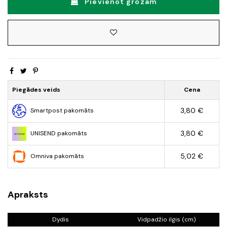
Pievienot grozam
Piegādes veids
Cena
3,80 €
Smartpost pakomāts
3,80 €
UNISEND pakomāts
5,02 €
Omniva pakomāts
Apraksts
Dydis
Vidpadžio ilgis (cm)