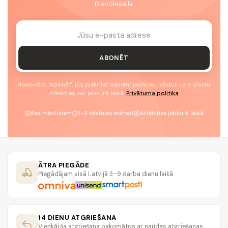
Diavolesa.lv.
ABONĒT
Nospiežot "Abonēt", jūs piekrītat saņemt jaunumu vēstuli uz e-pastu.
Atteikties var jebkurā laikā.
Privātuma politika
Bez mēstuļiem
1–2 vēstules mēnesī
Atteikties jebkurā laikā
ĀTRA PIEGĀDE
Piegādājam visā Latvijā 3–9 darba dienu laikā
14 DIENU ATGRIEŠANA
Vienkārša atgriešana pakomātos ar naudas atgriešanas