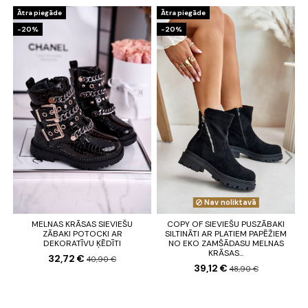
Ātra piegāde
Ātra piegāde
-20%
-20%
Nav noliktavā
MELNAS KRĀSAS SIEVIEŠU
COPY OF SIEVIEŠU PUSZĀBAKI
ZĀBAKI POTOCKI AR
SILTINĀTI AR PLATIEM PAPĒŽIEM
DEKORATĪVU ĶĒDĪTI
NO EKO ZAMŠĀDASU MELNAS
KRĀSAS...
32,72 €
40,90 €
39,12 €
48,90 €