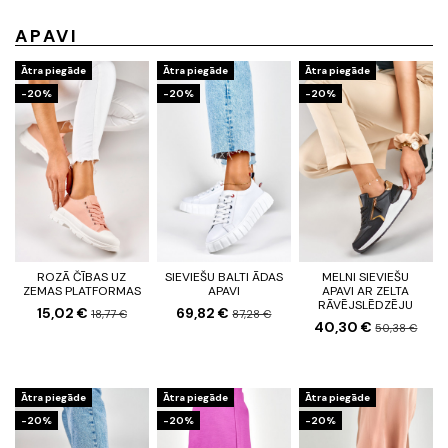
APAVI
Ātra piegāde
Ātra piegāde
Ātra piegāde
-20%
-20%
-20%
ROZĀ ČĪBAS UZ
SIEVIEŠU BALTI ĀDAS
MELNI SIEVIEŠU
ZEMAS PLATFORMAS
APAVI
APAVI AR ZELTA
RĀVĒJSLĒDZĒJU
15,02 €
69,82 €
18,77 €
87,28 €
40,30 €
50,38 €
Ātra piegāde
Ātra piegāde
Ātra piegāde
-20%
-20%
-20%