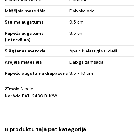
Iekšējais materiāls
Dabiska āda
Stulma augstums
9,5 cm
Papēža augstums
8,5 cm
(intervālos)
Slēgšanas metode
Apavi ir elastīgi vai cieši
Ārējais materiāls
Dabīga zamšāda
Papēžu augstuma diapazons
8,5 - 10 cm
Zīmols
Nicole
Norāde
BAT_2430 BLK/W
8 produktu tajā pat kategorijā: