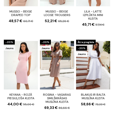
MUSSO - BEIGE
MUSSO - BEIGE
LILA - LATTE
DRAPED TOP
LOOSE TROUSERS
IZPLŪKTA MINI
KLEITA
48,57 €
52,21 €
60,71 €
65,26 €
45,71 €
57,14 €
-20%
-20%
Ātra piegāde
Jauns
Jauns
-20%
Jauns
KEYANA - ROZĀ
ROSINA - VASARAS
BLAKUS IR BALTA
PIEGUĻOŠA KLEITA
SMILŠKRĀSAS
MUSLĪNA KLEITA
MUSLĪNA KLEITA
44,00 €
58,66 €
55,00 €
73,33 €
69,33 €
86,66 €