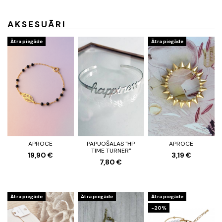
AKSESUĀRI
Ātra piegāde
Ātra piegāde
APROCE
PAPUOŠALAS "HP
APROCE
TIME TURNER"
19,90 €
3,19 €
7,80 €
Ātra piegāde
Ātra piegāde
Ātra piegāde
-20%