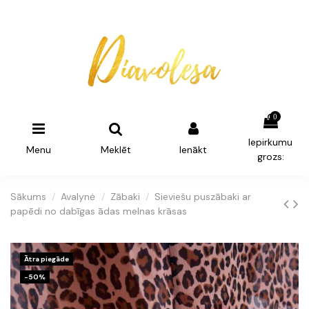
0
Iepirkumu
Menu
Meklēt
Ienākt
grozs:
Sākums
Avalynė
Zābaki
Sieviešu puszābaki ar
papēdi no dabīgas ādas melnas krāsas
Ātra piegāde
-50%