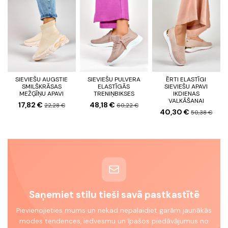
SIEVIEŠU AUGSTIE
SIEVIEŠU PULVERA
ĒRTI ELASTĪGI
SMILŠKRĀSAS
ELASTĪGĀS
SIEVIEŠU APAVI
MEŽĢĪŅU APAVI
TRENIŅBIKSES
IKDIENAS
VALKĀŠANAI
17,82 €
48,18 €
22,28 €
60,22 €
40,30 €
50,38 €
Saņemiet stilu tieši savā pastkastītē
Pievienojieties mums un nekad nepalaidiet garām jaunākās
modes tendences, iedvesmu un īpašos piedāvājumus no