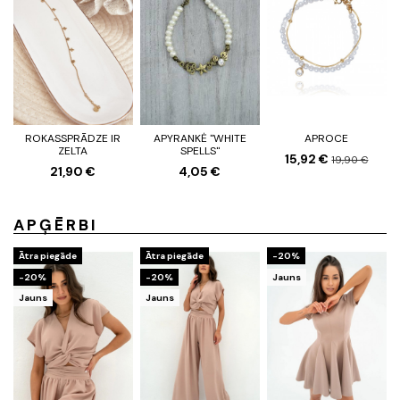
ROKASSPRĀDZE IR
APYRANKĖ "WHITE
APROCE
ZELTA
SPELLS"
15,92 €
19,90 €
21,90 €
4,05 €
APĢĒRBI
Ātra piegāde
Ātra piegāde
-20%
-20%
-20%
Jauns
Jauns
Jauns